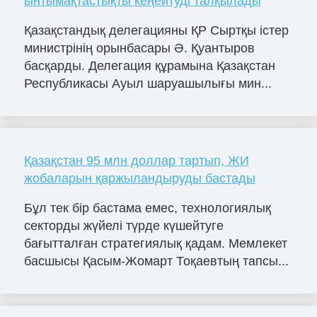
ынтымақтастықты кеңейтуді талқылады
Қазақстандық делегацияны ҚР Сыртқы істер
министрінің орынбасары Ә. Қуантыров
басқарды. Делегация құрамына Қазақстан
Республикасы Ауыл шаруашылығы мин...
Қазақстан 95 млн доллар тартып, ЖИ
жобаларын қаржыландыруды бастады
Бұл тек бір бастама емес, технологиялық
секторды жүйелі түрде күшейтуге
бағытталған стратегиялық қадам. Мемлекет
басшысы Қасым-Жомарт Тоқаевтың тапсы...