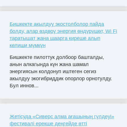
Бишкекте акылдуу экостолболор пайда
болду, алар өздөрү энергия өндүрүшөт, Wi Fi
таратышат жана шаарга киреше алып
келиши мүмкүн
Бишкекте пилоттук долбоор башталды,
анын алкагында күн жана шамал
энергиясын колдонуп иштеген сегиз
акылдуу экогибриддик опорлор орнотулду.
Бул иннов...
Жетісуда «Сиверс алма ағашының гүлдеуі»
фестивалі ерекше деңгейде өтті