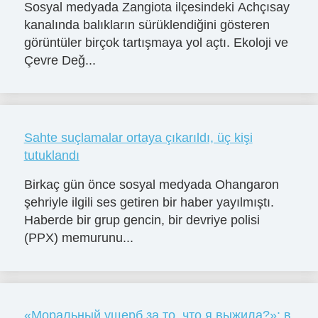
Sosyal medyada Zangiota ilçesindeki Achçısay
kanalında balıkların sürüklendiğini gösteren
görüntüler birçok tartışmaya yol açtı. Ekoloji ve
Çevre Değ...
Sahte suçlamalar ortaya çıkarıldı, üç kişi
tutuklandı
Birkaç gün önce sosyal medyada Ohangaron
şehriyle ilgili ses getiren bir haber yayılmıştı.
Haberde bir grup gencin, bir devriye polisi
(PPX) memurunu...
«Моральный ущерб за то, что я выжила?»: в