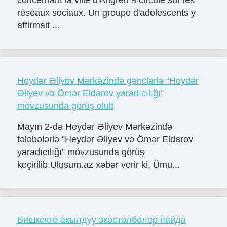
réseaux sociaux. Un groupe d'adolescents y
affirmait ...
Heydər Əliyev Mərkəzində gənclərlə “Heydər
Əliyev və Ömər Eldarov yaradıcılığı”
mövzusunda görüş olub
Mayın 2-də Heydər Əliyev Mərkəzində
tələbələrlə “Heydər Əliyev və Ömər Eldarov
yaradıcılığı” mövzusunda görüş
keçirilib.Ulusum.az xəbər verir ki, Ümu...
Бишкекте акылдуу экостолболор пайда