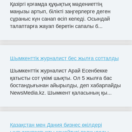
Қазіргі қоғамда құқықтық мәдениеттің
маңызы артып, білікті заңгерлерге деген
сұраныс күн санап өсіп келеді. Осындай
талаптарға жауап беретін сапалы б...
Шымкенттік журналист бес жылға сотталды
Шымкенттік журналист Арай Есенбекке
қатысты сот үкімі шықты. Ол 5 жылға бас
бостандығынан айырылды, деп хабарлайды
NewsMedia.kz. Шымкент қаласының қы...
Қазақстан мен Дания бизнес өкілдері