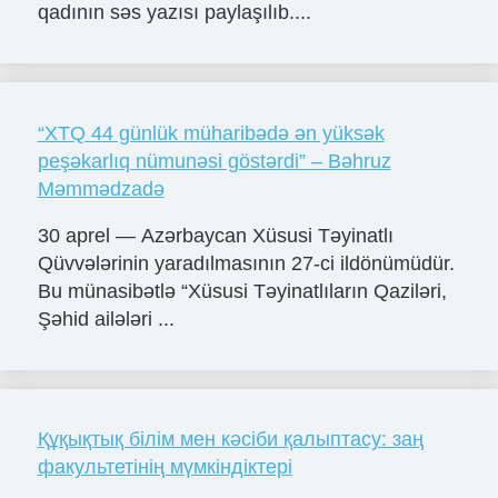
qadının səs yazısı paylaşılıb....
“XTQ 44 günlük müharibədə ən yüksək
peşəkarlıq nümunəsi göstərdi” – Bəhruz
Məmmədzadə
30 aprel — Azərbaycan Xüsusi Təyinatlı
Qüvvələrinin yaradılmasının 27-ci ildönümüdür.
Bu münasibətlə “Xüsusi Təyinatlıların Qaziləri,
Şəhid ailələri ...
Құқықтық білім мен кәсіби қалыптасу: заң
факультетінің мүмкіндіктері