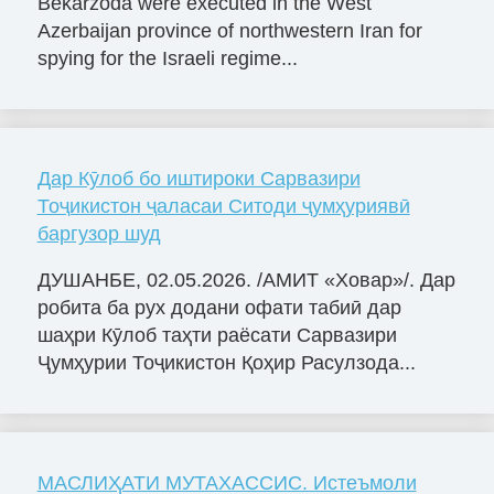
Bekarzoda were executed in the West
Azerbaijan province of northwestern Iran for
spying for the Israeli regime...
Дар Кӯлоб бо иштироки Сарвазири
Тоҷикистон ҷаласаи Ситоди ҷумҳуриявӣ
баргузор шуд
ДУШАНБЕ, 02.05.2026. /АМИТ «Ховар»/. Дар
робита ба рух додани офати табиӣ дар
шаҳри Кӯлоб таҳти раёсати Сарвазири
Ҷумҳурии Тоҷикистон Қоҳир Расулзода...
МАСЛИҲАТИ МУТАХАССИС. Истеъмоли