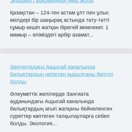
Эльдана Габерманның өмір жолы
Қазақстан – 124-тен астам ұлт пен ұлыс
өкілдері бір шаңырақ астында тату-тәтті
ғұмыр кешіп жатқан бірегей мемлекет. 1
мамыр – еліміздегі әрбір азамат...
Зангиотадағы Ащысай каналында
балықтардың неліктен қырылғаны белгілі
болды
Әлеуметтік желілерде Зангиата
ауданындағы Ащысай каналында
балықтардың ағып жатқаны бейнеленген
суреттер көптеген талқылауларға себеп
болды. Экология...