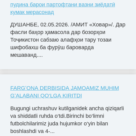
пудина барои партофтани вазни зиёдатӣ
кумак мерасонад
ДУШАНБЕ, 02.05.2026. /АМИТ «Ховар»/. Дар
фасли баҳор ҳамасола дар бозорҳои
Тоҷикистон сабзаю алафҳои тару тозаи
шифобахш ба фурӯш бароварда
мешаванд....
FARGʻONA DERBISIDA JAMOAMIZ MUHIM
GʻALABANI QO‘LGA KIRITDI
Bugungi uchrashuv kutilganidek ancha qiziqarli
va shiddatli ruhda o‘tdi.Birinchi bo‘limni
futbolchilarimiz juda hujumkor o‘yin bilan
boshlashdi va 4-...