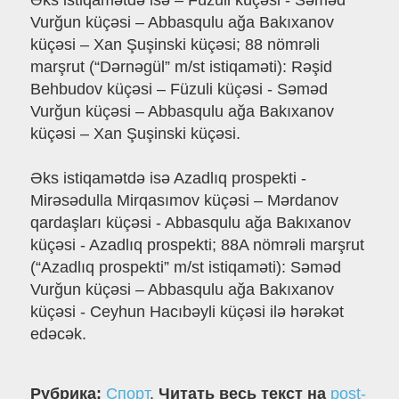
Əks istiqamətdə isə – Füzuli küçəsi - Səməd
Vurğun küçəsi – Abbasqulu ağa Bakıxanov
küçəsi – Xan Şuşinski küçəsi; 88 nömrəli
marşrut (“Dərnəgül” m/st istiqaməti): Rəşid
Behbudov küçəsi – Füzuli küçəsi - Səməd
Vurğun küçəsi – Abbasqulu ağa Bakıxanov
küçəsi – Xan Şuşinski küçəsi.
Əks istiqamətdə isə Azadlıq prospekti -
Mirəsədulla Mirqasımov küçəsi – Mərdanov
qardaşları küçəsi - Abbasqulu ağa Bakıxanov
küçəsi - Azadlıq prospekti; 88A nömrəli marşrut
(“Azadlıq prospekti” m/st istiqaməti): Səməd
Vurğun küçəsi – Abbasqulu ağa Bakıxanov
küçəsi - Ceyhun Hacıbəyli küçəsi ilə hərəkət
edəcək.
Рубрика:
Спорт
.
Читать весь текст на
post-