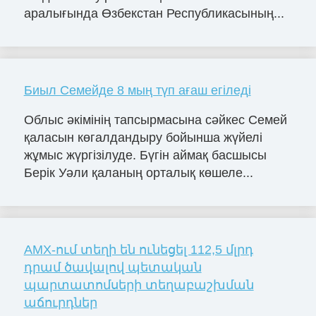
аралығында Өзбекстан Республикасының...
Биыл Семейде 8 мың түп ағаш егіледі
Облыс әкімінің тапсырмасына сәйкес Семей
қаласын көгалдандыру бойынша жүйелі
жұмыс жүргізілуде. Бүгін аймақ басшысы
Берік Уәли қаланың орталық көшеле...
AMX-ում տեղի են ունեցել 112,5 մլրդ
դրամ ծավալով պետական
պարտատոմսերի տեղաբաշխման
աճուրդներ