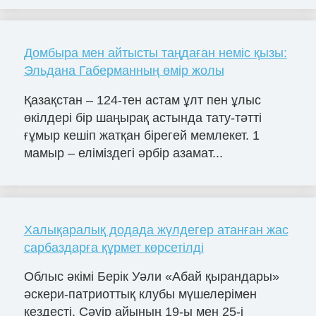
Домбыра мен айтысты таңдаған неміс қызы:
Эльдана Габерманның өмір жолы
Қазақстан – 124-тен астам ұлт пен ұлыс
өкілдері бір шаңырақ астында тату-тәтті
ғұмыр кешіп жатқан бірегей мемлекет. 1
мамыр – еліміздегі әрбір азамат...
Халықаралық додада жүлдегер атанған жас
сарбаздарға құрмет көрсетілді
Облыс әкімі Берік Уәли «Абай қырандары»
әскери-патриоттық клубы мүшелерімен
кездесті. Сәуір айының 19-ы мен 25-і