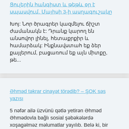
Ցուլերին հանգիստ և թեթև օր է
սպասվում․ Մայիսի 3-ի ասղագուշակը
Խոյ: Նոր ծրագրեր կազմելու ճիշտ
ժամանակն է: Դրանք կարող են
անսովոր լինել, հետաքրքիր և
համարձակ: Ինքնավստահ եք ձեր
քայլերում, բացառում եք այն միտքը,
թե...
Əhməd təkrar cinayət törədib? – ŞOK səs
yazısı
5 nəfər ailə üzvünü qətlə yetirən Əhməd
Əhmədovla bağlı sosial şəbəkələrdə
xoşagəlməz məlumatlar yayılıb. Belə ki, bir