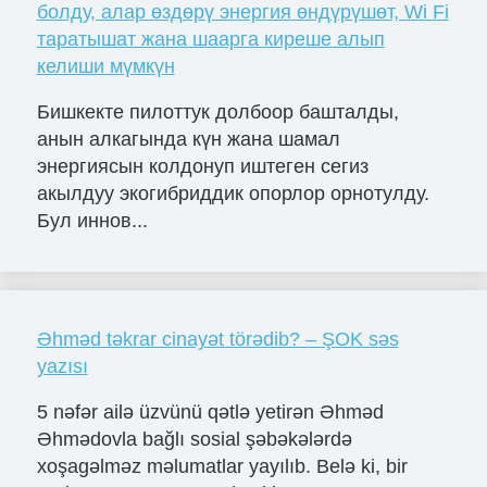
болду, алар өздөрү энергия өндүрүшөт, Wi Fi
таратышат жана шаарга киреше алып
келиши мүмкүн
Бишкекте пилоттук долбоор башталды,
анын алкагында күн жана шамал
энергиясын колдонуп иштеген сегиз
акылдуу экогибриддик опорлор орнотулду.
Бул иннов...
Əhməd təkrar cinayət törədib? – ŞOK səs
yazısı
5 nəfər ailə üzvünü qətlə yetirən Əhməd
Əhmədovla bağlı sosial şəbəkələrdə
xoşagəlməz məlumatlar yayılıb. Belə ki, bir