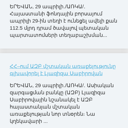
ԵՐԵՎԱՆ, 29 ապրիլի․/ԱՌԿԱ/․
Հայաստանի ֆոնդային բորսայում
ապրիլի 29-ին տեղի է ունեցել ավելի քան
112.5 մլրդ դրամ ծավալով պետական
պարտատոմսերի տեղաբաշխման...
ՀՀ–ում ԱԶԲ մշտական առաքելությունը
գլխավորել է Լյազիզա Սաբիրովան
ԵՐԵՎԱՆ, 29 ապրիլի․/ԱՌԿԱ/․ Ասիական
զարգացման բանկը (ԱԶԲ) Լյազիզա
Սաբիրովային նշանակել է ԱԶԲ
հայաստանյան մշտական
առաքելության նոր տնօրեն։ Նա
կղեկավարի ...