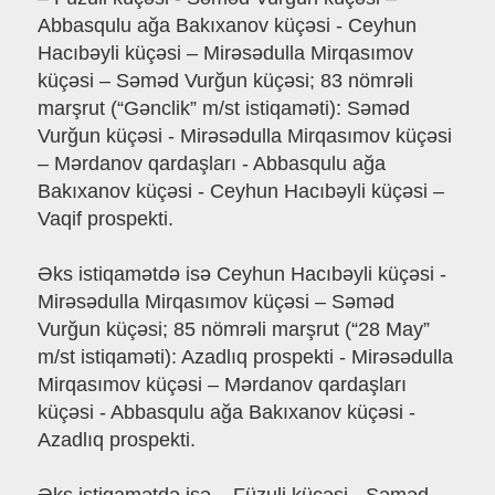
Abbasqulu ağa Bakıxanov küçəsi - Ceyhun
Hacıbəyli küçəsi – Mirəsədulla Mirqasımov
küçəsi – Səməd Vurğun küçəsi; 83 nömrəli
marşrut (“Gənclik” m/st istiqaməti): Səməd
Vurğun küçəsi - Mirəsədulla Mirqasımov küçəsi
– Mərdanov qardaşları - Abbasqulu ağa
Bakıxanov küçəsi - Ceyhun Hacıbəyli küçəsi –
Vaqif prospekti.
Əks istiqamətdə isə Ceyhun Hacıbəyli küçəsi -
Mirəsədulla Mirqasımov küçəsi – Səməd
Vurğun küçəsi; 85 nömrəli marşrut (“28 May”
m/st istiqaməti): Azadlıq prospekti - Mirəsədulla
Mirqasımov küçəsi – Mərdanov qardaşları
küçəsi - Abbasqulu ağa Bakıxanov küçəsi -
Azadlıq prospekti.