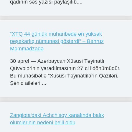
qadının səs yazısı paylaşılıb....
“XTQ 44 günlük müharibədə ən yüksək
peşəkarlıq nümunəsi göstərdi” – Bəhruz
Məmmədzadə
30 aprel — Azərbaycan Xüsusi Təyinatlı
Qüvvələrinin yaradılmasının 27-ci ildönümüdür.
Bu münasibətlə “Xüsusi Təyinatlıların Qaziləri,
Şəhid ailələri ...
Zangiota'daki Achchisoy kanalında balık
ölümlerinin nedeni belli oldu