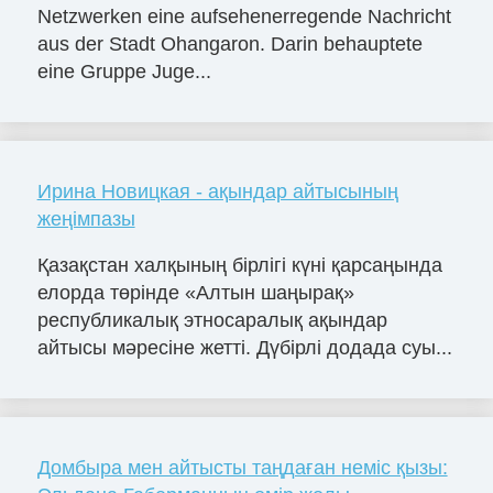
Netzwerken eine aufsehenerregende Nachricht
aus der Stadt Ohangaron. Darin behauptete
eine Gruppe Juge...
Ирина Новицкая - ақындар айтысының
жеңімпазы
Қазақстан халқының бірлігі күні қарсаңында
елорда төрінде «Алтын шаңырақ»
республикалық этносаралық ақындар
айтысы мәресіне жетті. Дүбірлі додада суы...
Домбыра мен айтысты таңдаған неміс қызы: