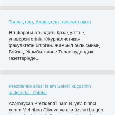
Таласқа да, Алашқа да танымал ақын
Әл-Фараби атындағы Қазақ ұлттық
университетінің «Журналистика»
факультетін бітірген. Жамбыл облысының
Байзақ, Жамбыл және Талас аудандық
газеттерінде...
Prezidentlə ailəsi İslam Səfərli küçəsinin
açılışında - Fotolar
Azərbaycan Prezidenti İlham Əliyev, birinci
xanım Mehriban Əliyeva və ailə üzvləri bu gün