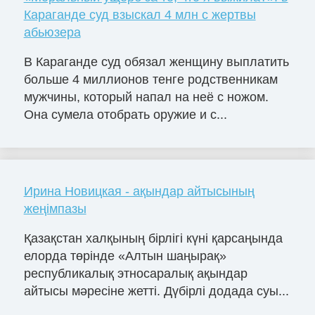
Караганде суд взыскал 4 млн с жертвы
абьюзера
В Караганде суд обязал женщину выплатить
больше 4 миллионов тенге родственникам
мужчины, который напал на неё с ножом.
Она сумела отобрать оружие и с...
Ирина Новицкая - ақындар айтысының
жеңімпазы
Қазақстан халқының бірлігі күні қарсаңында
елорда төрінде «Алтын шаңырақ»
республикалық этносаралық ақындар
айтысы мәресіне жетті. Дүбірлі додада суы...