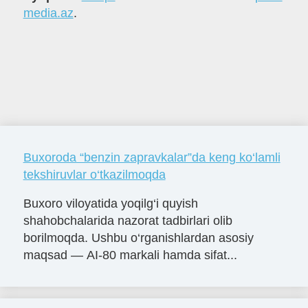
media.az
.
Buxoroda “benzin zapravkalar”da keng ko‘lamli
tekshiruvlar o‘tkazilmoqda
Buxoro viloyatida yoqilg‘i quyish
shahobchalarida nazorat tadbirlari olib
borilmoqda. Ushbu o‘rganishlardan asosiy
maqsad — AI-80 markali hamda sifat...