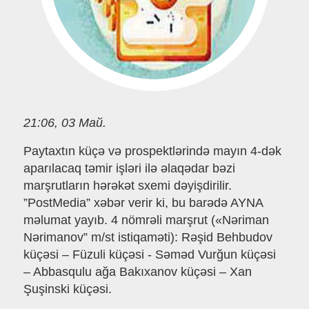
21:06, 03 Май.
Paytaxtın küçə və prospektlərində mayın 4-dək
aparılacaq təmir işləri ilə əlaqədar bəzi
marşrutların hərəkət sxemi dəyişdirilir.
”PostMedia” xəbər verir ki, bu barədə AYNA
məlumat yayıb. 4 nömrəli marşrut («Nəriman
Nərimanov” m/st istiqaməti): Rəşid Behbudov
küçəsi – Füzuli küçəsi - Səməd Vurğun küçəsi
– Abbasqulu ağa Bakıxanov küçəsi – Xan
Şuşinski küçəsi.