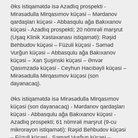
Əks istiqamətdə isə Azadlıq prospekti -
Mirəsədulla Mirqasımov küçəsi – Mərdanov
qardaşları küçəsi - Abbasqulu ağa Bakıxanov
küçəsi - Azadlıq prospekti; 20 nömrəli marşrut
(Uşaq Klinik Xəstəxanası istiqaməti): Rəşid
Behbudov küçəsi – Füzuli küçəsi - Səməd
Vurğun küçəsi – Abbasqulu ağa Bakıxanov
küçəsi – Xan Şuşinski küçəsi – Ənvər
Qasımzadə küçəsi - Ceyhun Hacıbəyli küçəsi –
Mirəsədulla Mirqasımov küçəsi (son
dayanacaq).
Əks istiqamətdə isə Mirəsədulla Mirqasımov
küçəsi (son dayanacaq) - Mərdanov qardaşları
küçəsi - Abbasqulu ağa Bakıxanov küçəsi -
Azadlıq prospekti; 61 nömrəli marşrut (9-cu
mikrorayon istiqaməti): Rəşid Behbudov küçəsi
– Füzuli küçəsi - Səməd Vurğun küçəsi –