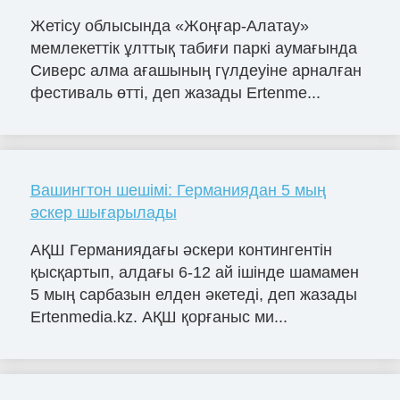
Жетісу облысында «Жоңғар-Алатау»
мемлекеттік ұлттық табиғи паркі аумағында
Сиверс алма ағашының гүлдеуіне арналған
фестиваль өтті, деп жазады Ertenme...
Вашингтон шешімі: Германиядан 5 мың
әскер шығарылады
АҚШ Германиядағы әскери контингентін
қысқартып, алдағы 6-12 ай ішінде шамамен
5 мың сарбазын елден әкетеді, деп жазады
Ertenmedia.kz. АҚШ қорғаныс ми...