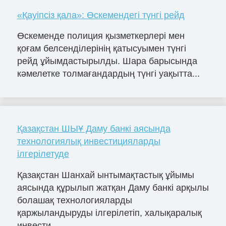
«Қауіпсіз қала»: Өскемендегі түнгі рейд
Өскеменде полиция қызметкерлері мен
қоғам белсенділерінің қатысуымен түнгі
рейд ұйымдастырылды. Шара барысында
кәмелетке толмағандардың түнгі уақытта...
Қазақстан ШЫҰ Даму банкі аясында
технологиялық инвестицияларды
ілгерілетуде
Қазақстан Шанхай ынтымақтастық ұйымы
аясында құрылып жатқан Даму банкі арқылы
болашақ технологияларды
қаржыландыруды ілгерілетіп, халықаралық
инвести...