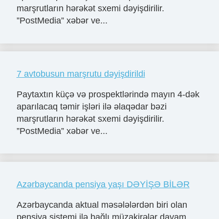
marşrutların hərəkət sxemi dəyişdirilir.
”PostMedia” xəbər ve...
7 avtobusun marşrutu dəyişdirildi
Paytaxtın küçə və prospektlərində mayın 4-dək
aparılacaq təmir işləri ilə əlaqədar bəzi
marşrutların hərəkət sxemi dəyişdirilir.
”PostMedia” xəbər ve...
Azərbaycanda pensiya yaşı DƏYİŞƏ BİLƏR
Azərbaycanda aktual məsələlərdən biri olan
pensiya sistemi ilə bağlı müzakirələr davam