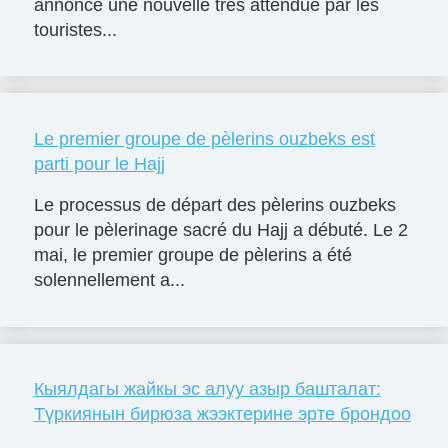
annoncé une nouvelle très attendue par les
touristes...
Le premier groupe de pèlerins ouzbeks est
parti pour le Hajj
Le processus de départ des pèlerins ouzbeks
pour le pèlerinage sacré du Hajj a débuté. Le 2
mai, le premier groupe de pèlerins a été
solennellement a...
Кыялдагы жайкы эс алуу азыр башталат:
Түркиянын бирюза жээктерине эрте брондоо