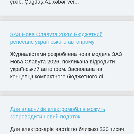
çıxıb. Çağdaş.Az xəbər ver...
ЗАЗ Нова Славута 2026: Бюджетний
ренесанс українського автопрому
Журналістами розроблена нова модель ЗАЗ
Нова Славута 2026, покликана відродити
український автопром. Заснована на
концепції компактного бюджетного лі...
Для власників електромобілів можуть
запровадити новий податок
Для електрокарів вартістю близько $30 тисяч