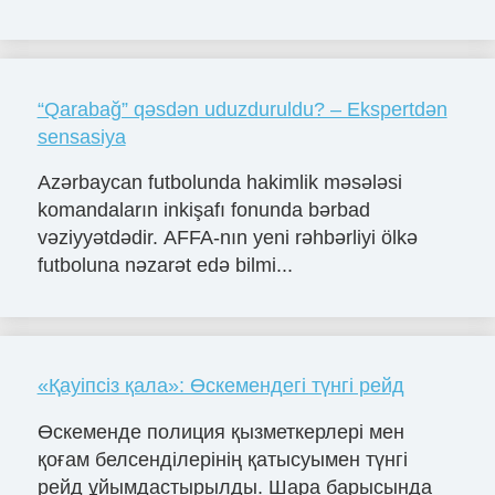
“Qarabağ” qəsdən uduzduruldu? – Ekspertdən
sensasiya
Azərbaycan futbolunda hakimlik məsələsi
komandaların inkişafı fonunda bərbad
vəziyyətdədir. AFFA-nın yeni rəhbərliyi ölkə
futboluna nəzarət edə bilmi...
«Қауіпсіз қала»: Өскемендегі түнгі рейд
Өскеменде полиция қызметкерлері мен
қоғам белсенділерінің қатысуымен түнгі
рейд ұйымдастырылды. Шара барысында