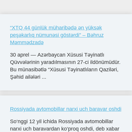
“XTQ 44 günlük müharibədə ən yüksək
peşəkarlıq nümunəsi göstərdi” – Bəhruz
Məmmədzadə
30 aprel — Azərbaycan Xüsusi Təyinatlı
Qüvvələrinin yaradılmasının 27-ci ildönümüdür.
Bu münasibətlə “Xüsusi Təyinatlıların Qaziləri,
Şəhid ailələri ...
Rossiyada avtomobillar narxi uch baravar oshdi
So‘nggi 12 yil ichida Rossiyada avtomobillar
narxi uch baravardan ko‘proq oshdi, deb xabar