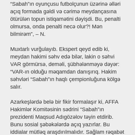
“Sabah”ın oyunçusu futbolçunun üzərinə əlləri
açıq formada gəldi və cərimə meydançasına
ötürülən topun istiqamətini dəyişdi. Bu, penalti
olmursa, onda penalti necə olur?! Mən
bilmirəm”, – N.
Muxtarlı vurğulayıb. Ekspert qeyd edib ki,
meydan hakimi səhv edə bilər, lakin o səhvi
VAR görmürsə, deməli, şübhələnməyə dəyər:
“VAR-ın olduğu məqamdan danışırıq. Hakim
səhvləri “Sabah”ın haqlı çempionluğuna kölgə
salır.
Azarkeşlərdə belə bir fikir formalaşır ki, AFFA
Hakimlər Komitəsinin sədrini “Sabah”ın
prezidenti Maqsud Adıgözəlov təyin etdirib.
Bunu sosial şəbəkələrdə açıq yazırlar. Bu
iddialar mütləq araşdırılmalıdır. Sağlam rəqabət