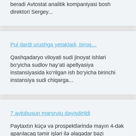
beradi Avtostat analitik kompaniyasi bosh
direktori Sergey...
Pul dardi urushga yetakladi, biroq…
Qashqadaryo viloyati sudi jinoyat ishlari
bo‘yicha sudlov hay’ati apellyasiya
instansiyasida ko‘rilgan ish bo‘yicha birinchi
instansiya sudi chiqarga...
7 avtobusun marşrutu dəyişdirildi
Paytaxtın küçə və prospektlərində mayın 4-dək
aparılacaq təmir işləri ilə əlaqədar bəzi