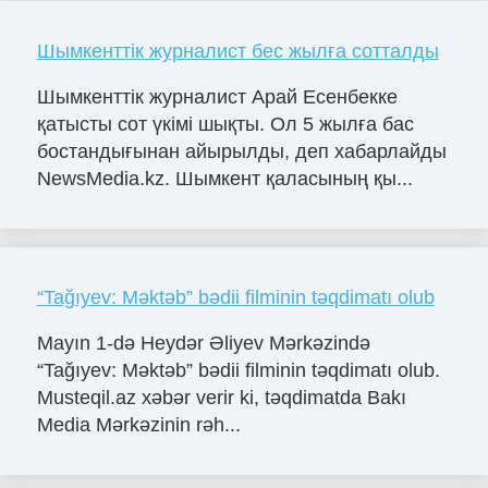
Шымкенттік журналист бес жылға сотталды
Шымкенттік журналист Арай Есенбекке
қатысты сот үкімі шықты. Ол 5 жылға бас
бостандығынан айырылды, деп хабарлайды
NewsMedia.kz. Шымкент қаласының қы...
“Tağıyev: Məktəb” bədii filminin təqdimatı olub
Mayın 1-də Heydər Əliyev Mərkəzində
“Tağıyev: Məktəb” bədii filminin təqdimatı olub.
Musteqil.az xəbər verir ki, təqdimatda Bakı
Media Mərkəzinin rəh...