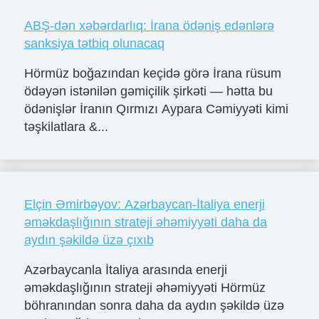
ABŞ-dən xəbərdarlıq: İrana ödəniş edənlərə
sanksiya tətbiq olunacaq
Hörmüz boğazından keçidə görə İrana rüsum
ödəyən istənilən gəmiçilik şirkəti — hətta bu
ödənişlər İranın Qırmızı Aypara Cəmiyyəti kimi
təşkilatlara &...
Elçin Əmirbəyov: Azərbaycan-İtaliya enerji
əməkdaşlığının strateji əhəmiyyəti daha da
aydın şəkildə üzə çıxıb
Azərbaycanla İtaliya arasında enerji
əməkdaşlığının strateji əhəmiyyəti Hörmüz
böhranından sonra daha da aydın şəkildə üzə