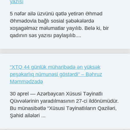
yazısı
5 nəfər ailə üzvünü qətlə yetirən Əhməd
Əhmədovla bağlı sosial şəbəkələrdə
xoşagəlməz məlumatlar yayılıb. Belə ki, bir
qadının səs yazısı paylaşılıb....
“XTQ 44 günlük müharibədə ən yüksək
peşəkarlıq nümunəsi göstərdi” – Bəhruz
Məmmədzadə
30 aprel — Azərbaycan Xüsusi Təyinatlı
Qüvvələrinin yaradılmasının 27-ci ildönümüdür.
Bu münasibətlə “Xüsusi Təyinatlıların Qaziləri,
Şəhid ailələri ...