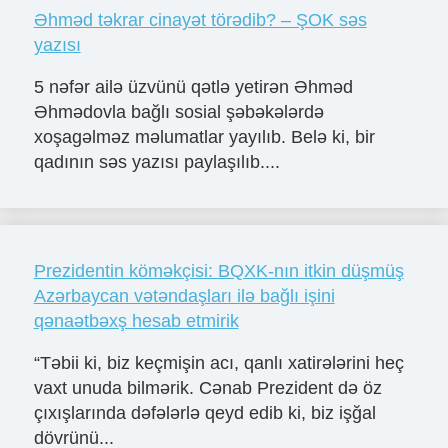
Əhməd təkrar cinayət törədib? – ŞOK səs
yazısı
5 nəfər ailə üzvünü qətlə yetirən Əhməd
Əhmədovla bağlı sosial şəbəkələrdə
xoşagəlməz məlumatlar yayılıb. Belə ki, bir
qadının səs yazısı paylaşılıb....
Prezidentin köməkçisi: BQXK-nın itkin düşmüş
Azərbaycan vətəndaşları ilə bağlı işini
qənaətbəxş hesab etmirik
“Təbii ki, biz keçmişin acı, qanlı xatirələrini heç
vaxt unuda bilmərik. Cənab Prezident də öz
çıxışlarında dəfələrlə qeyd edib ki, biz işğal
dövrünü...