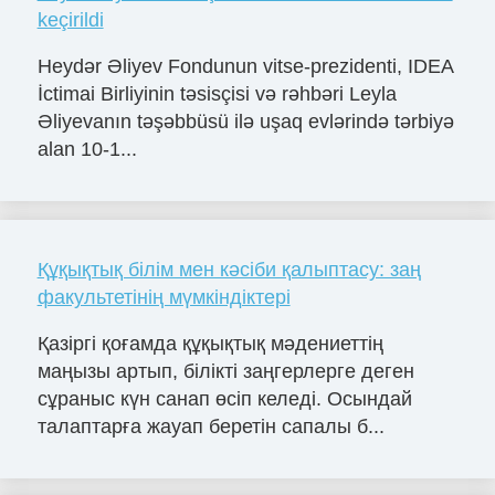
keçirildi
Heydər Əliyev Fondunun vitse-prezidenti, IDEA
İctimai Birliyinin təsisçisi və rəhbəri Leyla
Əliyevanın təşəbbüsü ilə uşaq evlərində tərbiyə
alan 10-1...
Құқықтық білім мен кәсіби қалыптасу: заң
факультетінің мүмкіндіктері
Қазіргі қоғамда құқықтық мәдениеттің
маңызы артып, білікті заңгерлерге деген
сұраныс күн санап өсіп келеді. Осындай
талаптарға жауап беретін сапалы б...