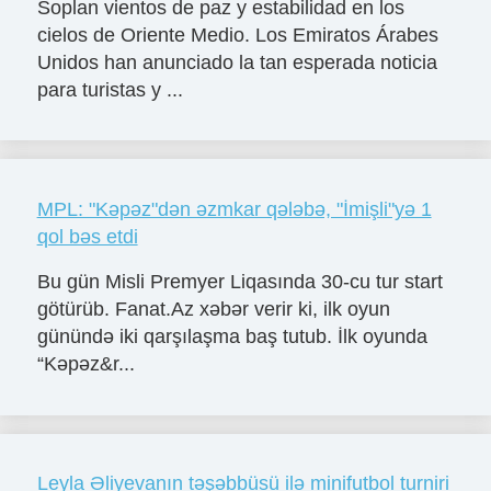
Soplan vientos de paz y estabilidad en los
cielos de Oriente Medio. Los Emiratos Árabes
Unidos han anunciado la tan esperada noticia
para turistas y ...
MPL: "Kəpəz"dən əzmkar qələbə, "İmişli"yə 1
qol bəs etdi
Bu gün Misli Premyer Liqasında 30-cu tur start
götürüb. Fanat.Az xəbər verir ki, ilk oyun
günündə iki qarşılaşma baş tutub. İlk oyunda
“Kəpəz&r...
Leyla Əliyevanın təşəbbüsü ilə minifutbol turniri