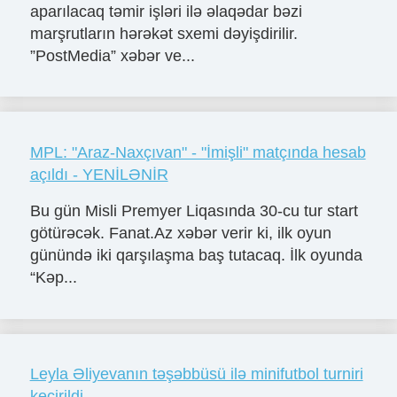
aparılacaq təmir işləri ilə əlaqədar bəzi
marşrutların hərəkət sxemi dəyişdirilir.
”PostMedia” xəbər ve...
MPL: "Araz-Naxçıvan" - "İmişli" matçında hesab
açıldı - YENİLƏNİR
Bu gün Misli Premyer Liqasında 30-cu tur start
götürəcək. Fanat.Az xəbər verir ki, ilk oyun
günündə iki qarşılaşma baş tutacaq. İlk oyunda
“Kəp...
Leyla Əliyevanın təşəbbüsü ilə minifutbol turniri
keçirildi