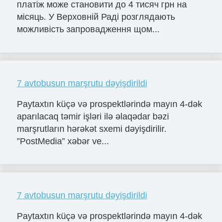
платіж може становити до 4 тисяч грн на
місяць. У Верховній Раді розглядають
можливість запровадження щом...
7 avtobusun marşrutu dəyişdirildi
Paytaxtın küçə və prospektlərində mayın 4-dək
aparılacaq təmir işləri ilə əlaqədar bəzi
marşrutların hərəkət sxemi dəyişdirilir.
”PostMedia” xəbər ve...
7 avtobusun marşrutu dəyişdirildi
Paytaxtın küçə və prospektlərində mayın 4-dək