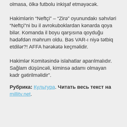
olmasa, ölkə futbolu inkişaf etməyəcək.
Hakimlərin “Neftçi” – “Zirə” oyunundakı səhvləri
“Neftçi”ni bu il avrokuboklardan kənarda qoya
bilər. Komanda il boyu qarşısına qoyduğu
hədəfdən məhrum oldu. Bəs VAR-ı niyə tətbiq
etdilər?! AFFA hərəkətə keçməlidir.
Hakimlər Komitəsində islahatlar aparılmalıdır.
Sağlam düşüncəli, kiminsə adamı olmayan
kadr gətirilməlidir”.
Рубрика:
Культура
.
Читать весь текст на
millitv.net
.