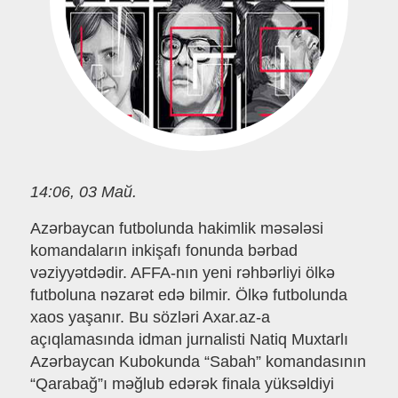
14:06, 03 Май.
Azərbaycan futbolunda hakimlik məsələsi
komandaların inkişafı fonunda bərbad
vəziyyətdədir. AFFA-nın yeni rəhbərliyi ölkə
futboluna nəzarət edə bilmir. Ölkə futbolunda
xaos yaşanır. Bu sözləri Axar.az-a
açıqlamasında idman jurnalisti Natiq Muxtarlı
Azərbaycan Kubokunda “Sabah” komandasının
“Qarabağ”ı məğlub edərək finala yüksəldiyi