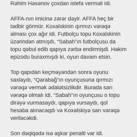
Rəhim Həsənov çoxdan istefa verməli idi.
AFFA-nın imicinə zərər dəyir. AFFA heç bir
tədbir görmür. Koxalskinin qırmızı vərəqə
alması çox ağır idi. Futbolçu topu Koxalskinin
üzərindən atmışdı, “Sabah”ın futbolçusu da
topu qəbul edib qapıya zərbə endirmişdi. Hakim
epizodu buraxmışdı ki, oyun davam etsin.
Top qapıdan keçməyəndən sonra oyunu
saxlayıb, “Qarabağ”ın oyunçusuna qırmızı
vərəqə vermək ədalətsizlikdir. Burada sarı
vərəqə olmalı idi. “Sabah”ın oyunçusu o topu
dirəyə vurmasaydı, qapıya vursaydı, qol
hesaba alınacaqdı və Koxalskiyə sarı vərəqə
veriləcəkdi.
Son dəqiqədə isə aşkar penalti var idi.