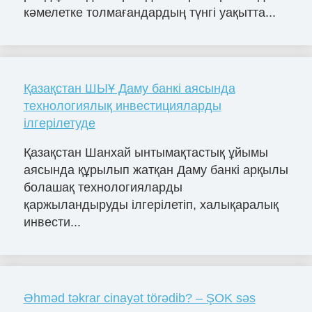
кәмелетке толмағандардың түнгі уақытта...
Қазақстан ШЫҰ Даму банкі аясында
технологиялық инвестицияларды
ілгерілетуде
Қазақстан Шанхай ынтымақтастық ұйымы
аясында құрылып жатқан Даму банкі арқылы
болашақ технологияларды
қаржыландыруды ілгерілетіп, халықаралық
инвести...
Əhməd təkrar cinayət törədib? – ŞOK səs