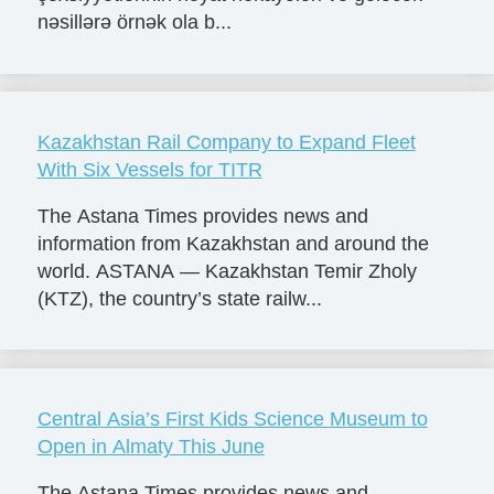
nəsillərə örnək ola b...
Kazakhstan Rail Company to Expand Fleet
With Six Vessels for TITR
The Astana Times provides news and
information from Kazakhstan and around the
world. ASTANA — Kazakhstan Temir Zholy
(KTZ), the country’s state railw...
Central Asia’s First Kids Science Museum to
Open in Almaty This June
The Astana Times provides news and