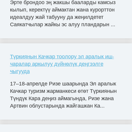
Эрте брондоо эң жакшы бааларды камсыз
кылып, керектүү аймактан жана курорттон
идеалдуу жай табууну да жеңилдетет
Саякатчылар жайкы эс алуу пландарын ...
Түркиянын Качкар тоолору эл аралык иш-
чаралар аркылуу дүйнөлүк деңгээлге
чыгууда
17–18-апрелде Ризе шаарында Эл аралык
Качкар туризм жарманкеси өтөт Түркиянын
Түндүк Кара деңиз аймагында, Ризе жана
Артвин облустарында жайгашкан Ка...