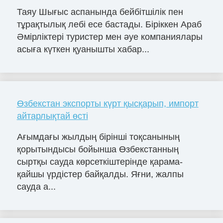
Таяу Шығыс аспанында бейбітшілік пен
тұрақтылық лебі есе бастады. Біріккен Араб
Әмірліктері туристер мен әуе компаниялары
асыға күткен қуанышты хабар...
Өзбекстан экспорты күрт қысқарып, импорт
айтарлықтай өсті
Ағымдағы жылдың бірінші тоқсанының
қорытындысы бойынша Өзбекстанның
сыртқы сауда көрсеткіштерінде қарама-
қайшы үрдістер байқалды. Яғни, жалпы
сауда а...