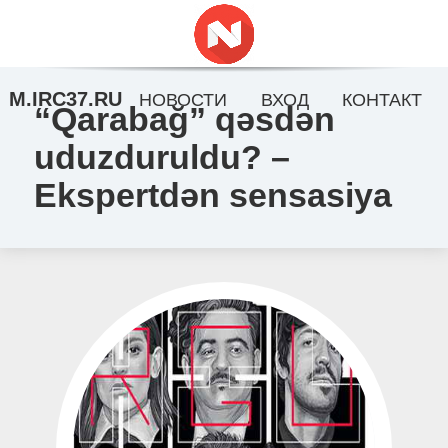
M.IRC37.RU
НОВОСТИ
ВХОД
КОНТАКТ
“Qarabağ” qəsdən
uduzduruldu? –
Ekspertdən sensasiya