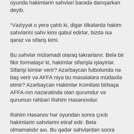
oyunda hakimlərin səhvləri barədə danışarkən
deyib.
“Vəziyyət o yerə çatıb ki, digər ölkələrdə hakim
səhvlərini səhv kimi qəbul edirlər, bizdə isə
qərəz və sifariş kimi.
Bu səhvlər mütəmadi olaraq təkrarlanır. Belə bir
fikir formalaşır ki, hakimlər sifarişlə işləyirlər.
Sifarişi kimlər verir? Azərbaycan futbolunda nə
baş verir və AFFA niyə bu məsələlərə müdaxilə
etmir? Azərbaycan Hakimlər Komitəsi birbaşa
AFFA-nın nəzarətində olan qurumdur və
qurumun rəhbəri Rəhim Həsənovdur.
Rəhim Həsənov hər oyundan sonra çıxıb
hakimlərin səhvlərini etiraf edir. Belə
olmamalıdır axı. Bu qədər səhvlərdən sonra