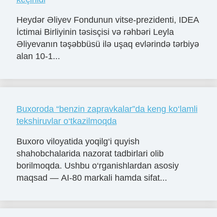
Heydər Əliyev Fondunun vitse-prezidenti, IDEA
İctimai Birliyinin təsisçisi və rəhbəri Leyla
Əliyevanın təşəbbüsü ilə uşaq evlərində tərbiyə
alan 10-1...
Buxoroda “benzin zapravkalar”da keng ko‘lamli
tekshiruvlar o‘tkazilmoqda
Buxoro viloyatida yoqilg‘i quyish
shahobchalarida nazorat tadbirlari olib
borilmoqda. Ushbu o‘rganishlardan asosiy
maqsad — AI-80 markali hamda sifat...