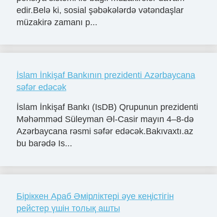
edir.Belə ki, sosial şəbəkələrdə vətəndaşlar
müzakirə zamanı p...
İslam İnkişaf Bankının prezidenti Azərbaycana
səfər edəcək
İslam İnkişaf Bankı (IsDB) Qrupunun prezidenti
Məhəmməd Süleyman Əl-Casir mayın 4–8-də
Azərbaycana rəsmi səfər edəcək.Bakıvaxtı.az
bu barədə Is...
Біріккен Араб Әмірліктері әуе кеңістігін
рейстер үшін толық ашты