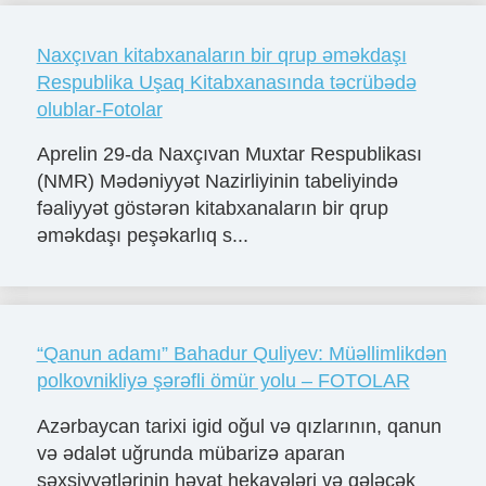
Naxçıvan kitabxanaların bir qrup əməkdaşı
Respublika Uşaq Kitabxanasında təcrübədə
olublar-Fotolar
Aprelin 29-da Naxçıvan Muxtar Respublikası
(NMR) Mədəniyyət Nazirliyinin tabeliyində
fəaliyyət göstərən kitabxanaların bir qrup
əməkdaşı peşəkarlıq s...
“Qanun adamı” Bahadur Quliyev: Müəllimlikdən
polkovnikliyə şərəfli ömür yolu – FOTOLAR
Azərbaycan tarixi igid oğul və qızlarının, qanun
və ədalət uğrunda mübarizə aparan
şəxsiyyətlərinin həyat hekayələri və gələcək