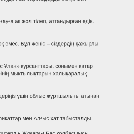
ауға ақ жол тілеп, аттандырған едік.
соқ емес. Бұл жеңіс – сіздердің қажырлы
 Ұлан» курсанттары, сонымен қатар
рінің мықтылықтарын халықаралық
ндеріңіз үшін облыс жұртшылығы атынан
фикаттар мен Алғыс хат табысталды.
Күштердің Жоғарғы Бас қолбасшысы