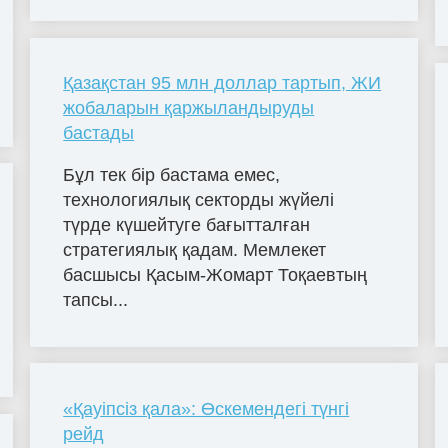
Қазақстан 95 млн доллар тартып, ЖИ
жобаларын қаржыландыруды
бастады
Бұл тек бір бастама емес,
технологиялық секторды жүйелі
түрде күшейтуге бағытталған
стратегиялық қадам. Мемлекет
басшысы Қасым-Жомарт Тоқаевтың
тапсы...
«Қауіпсіз қала»: Өскемендегі түнгі
рейд