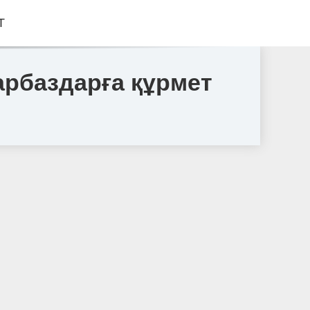
Т
арбаздарға құрмет