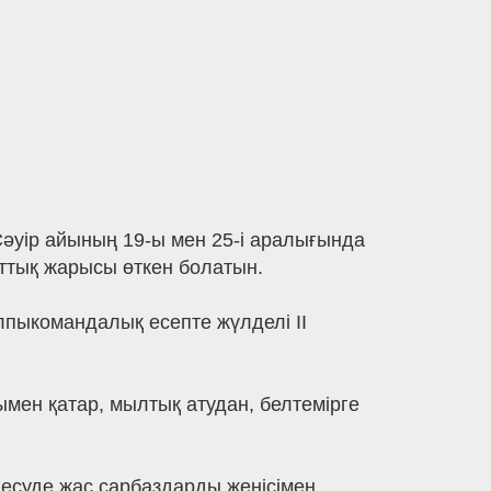
Сәуір айының 19-ы мен 25-і аралығында
ттық жарысы өткен болатын.
лпыкомандалық есепте жүлделі II
ымен қатар, мылтық атудан, белтемірге
есуде жас сарбаздарды жеңісімен