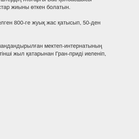
тар жиыны өткен болатын.
лген 800-ге жуық жас қатысып, 50-ден
.
андандырылған мектеп-интернатының
інші жыл қатарынан Гран-приді иеленіп,