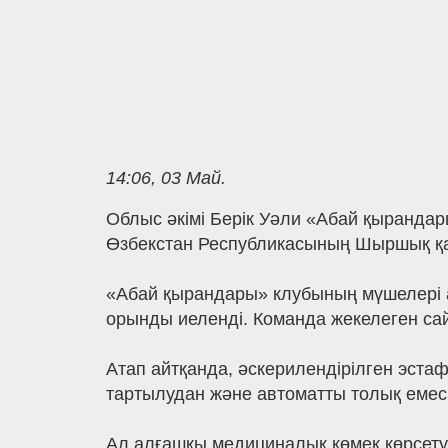
14:06, 03 Май.
Облыс әкімі Берік Уәли «Абай қырандар
Өзбекстан Республикасының Шыршық қал
«Абай қырандары» клубының мүшелері ат
орынды иеленді. Команда жекелеген сай
Атап айтқанда, әскерилендірілген эста
тартылудан және автоматты толық емес
Ал алғашқы медициналық көмек көрсету