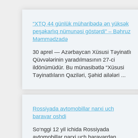
“XTQ 44 günlük müharibədə ən yüksək
peşəkarlıq nümunəsi göstərdi” – Bəhruz
Məmmədzadə
30 aprel — Azərbaycan Xüsusi Təyinatlı
Qüvvələrinin yaradılmasının 27-ci
ildönümüdür. Bu münasibətlə “Xüsusi
Təyinatlıların Qaziləri, Şəhid ailələri ...
Rossiyada avtomobillar narxi uch
baravar oshdi
So‘nggi 12 yil ichida Rossiyada
avtomobillar narxi uch baravardan