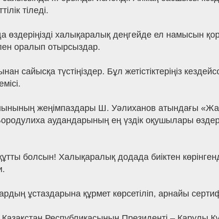
ілік тіледі.
да өздеріңізді халықаралық деңгейде ел намысын қорғ
іспен оралып отырсыздар.
ынан сайысқа түстіңіздер. Бұл жетістіктеріңіз кездей
місі.
ынының жеңімпаздары Ш. Уәлиханов атындағы «Жас
Бородулиха аудандарының ең үздік оқушылары өзде
з құтты болсын! Халықаралық додада биіктен көрінге
и.
рдың ұстаздарына құрмет көрсетіліп, арнайы серти
а Қазақстан Республикасының Президенті – Қарулы 