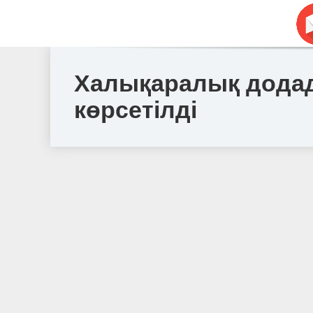
Халықаралық додада
көрсетілді