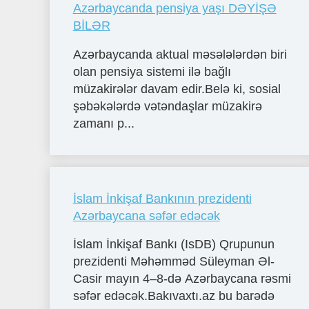
Azərbaycanda pensiya yaşı DƏYİŞƏ
BİLƏR
Azərbaycanda aktual məsələlərdən biri
olan pensiya sistemi ilə bağlı
müzakirələr davam edir.Belə ki, sosial
şəbəkələrdə vətəndaşlar müzakirə
zamanı p...
İslam İnkişaf Bankının prezidenti
Azərbaycana səfər edəcək
İslam İnkişaf Bankı (IsDB) Qrupunun
prezidenti Məhəmməd Süleyman Əl-
Casir mayın 4–8-də Azərbaycana rəsmi
səfər edəcək.Bakıvaxtı.az bu barədə