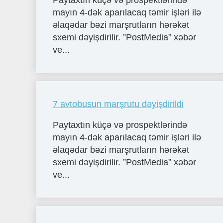
Paytaxtın küçə və prospektlərində
mayın 4-dək aparılacaq təmir işləri ilə
əlaqədar bəzi marşrutların hərəkət
sxemi dəyişdirilir. ”PostMedia” xəbər
ve...
7 avtobusun marşrutu dəyişdirildi
Paytaxtın küçə və prospektlərində
mayın 4-dək aparılacaq təmir işləri ilə
əlaqədar bəzi marşrutların hərəkət
sxemi dəyişdirilir. ”PostMedia” xəbər
ve...