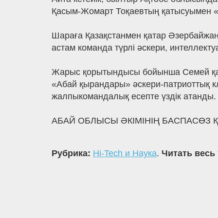
Қасым-Жомарт Тоқаевтың қатысуымен «А
Шараға Қазақстанмен қатар Әзербайжан,
астам команда түрлі әскери, интеллек
Жарыс қорытындысы бойынша Семей қа
«Абай қырандары» әскери-патриоттық кл
жалпыкомандалық есепте үздік атанды.
АБАЙ ОБЛЫСЫ ӘКІМІНІҢ БАСПАСӨЗ Қ
Рубрика:
Hi-Tech и Наука
.
Читать весь 