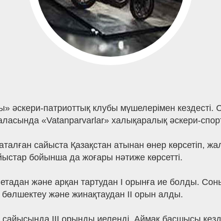
ы» әскери-патриоттық клубы мүшелерімен кездесті. 
асында «Vatanparvarlar» халықаралық әскери-спор
алған сайыста Қазақстан атынан өнер көрсетіп, жа
ыстар бойынша да жоғары нәтиже көрсетті.
фетадан және арқан тартудан І орынға ие болды. Сон
 бөлшектеу және жинақтаудан ІІ орын алды.
 сайысында ІІІ орынды иеленді. Аймақ басшысы кезд