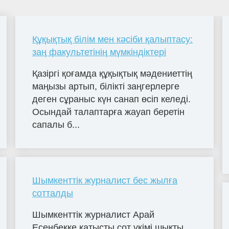
Құқықтық білім мен кәсіби қалыптасу:
заң факультетінің мүмкіндіктері
Қазіргі қоғамда құқықтық мәдениеттің
маңызы артып, білікті заңгерлерге
деген сұраныс күн санап өсіп келеді.
Осындай талаптарға жауап беретін
сапалы б...
Шымкенттік журналист бес жылға
сотталды
Шымкенттік журналист Арай
Есенбекке қатысты сот үкімі шықты.