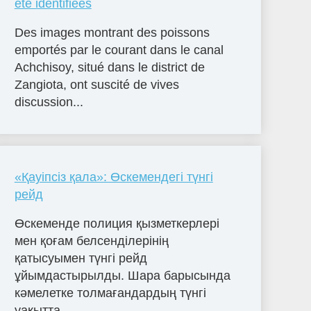
été identifiées
Des images montrant des poissons
emportés par le courant dans le canal
Achchisoy, situé dans le district de
Zangiota, ont suscité de vives
discussion...
«Қауіпсіз қала»: Өскемендегі түнгі
рейд
Өскеменде полиция қызметкерлері
мен қоғам белсенділерінің
қатысуымен түнгі рейд
ұйымдастырылды. Шара барысында
кәмелетке толмағандардың түнгі
уақытта...