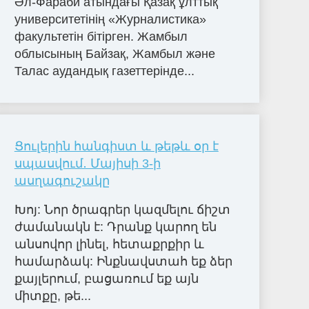
Әл-Фараби атындағы Қазақ ұлттық
университетінің «Журналистика»
факультетін бітірген. Жамбыл
облысының Байзақ, Жамбыл және
Талас аудандық газеттерінде...
Ցուլերին հանգիստ և թեթև օր է
սպասվում․ Մայիսի 3-ի
ասղագուշակը
Խոյ: Նոր ծրագրեր կազմելու ճիշտ
ժամանակն է: Դրանք կարող են
անսովոր լինել, հետաքրքիր և
համարձակ: Ինքնավստահ եք ձեր
քայլերում, բացառում եք այն
միտքը, թե...