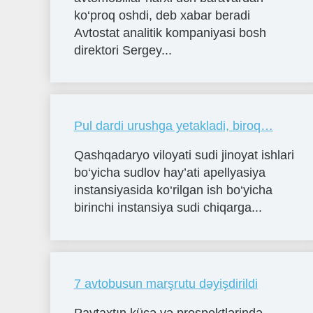
ko‘proq oshdi, deb xabar beradi
Avtostat analitik kompaniyasi bosh
direktori Sergey...
Pul dardi urushga yetakladi, biroq…
Qashqadaryo viloyati sudi jinoyat ishlari
bo‘yicha sudlov hay’ati apellyasiya
instansiyasida ko‘rilgan ish bo‘yicha
birinchi instansiya sudi chiqarga...
7 avtobusun marşrutu dəyişdirildi