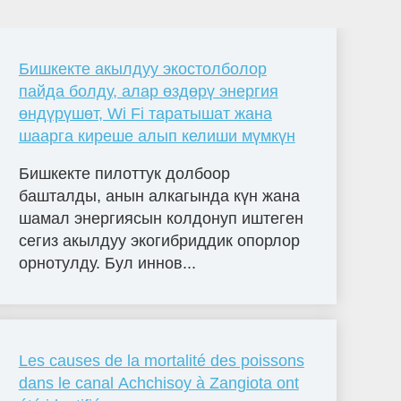
Бишкекте акылдуу экостолболор
пайда болду, алар өздөрү энергия
өндүрүшөт, Wi Fi таратышат жана
шаарга киреше алып келиши мүмкүн
Бишкекте пилоттук долбоор
башталды, анын алкагында күн жана
шамал энергиясын колдонуп иштеген
сегиз акылдуу экогибриддик опорлор
орнотулду. Бул иннов...
Les causes de la mortalité des poissons
dans le canal Achchisoy à Zangiota ont