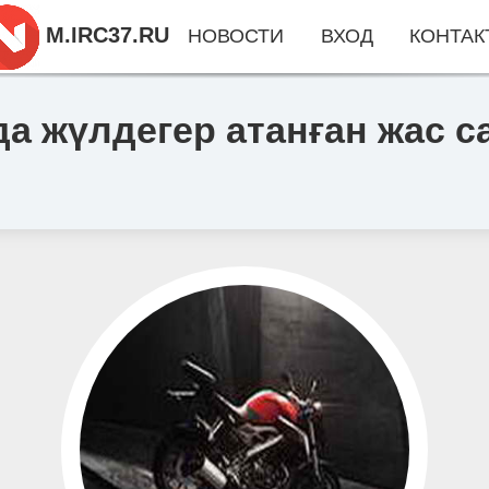
M.IRC37.RU
НОВОСТИ
ВХОД
КОНТАК
 жүлдегер атанған жас с