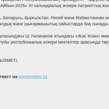
йбын-2025» XI халықаралық әскери-патриоттық жас
 Беларусь, Қырғызстан, Ресей және Өзбекстаннан ке
туалдық және шығармашылық сайыстарда бақ сынады
ласындағы Ш.Уәлиханов атындағы «Жас Ұлан» мам
убы республикалық әскери мектептер арасында төрт
ЫЗМЕТІ.
текст на
semeynews.kz
.