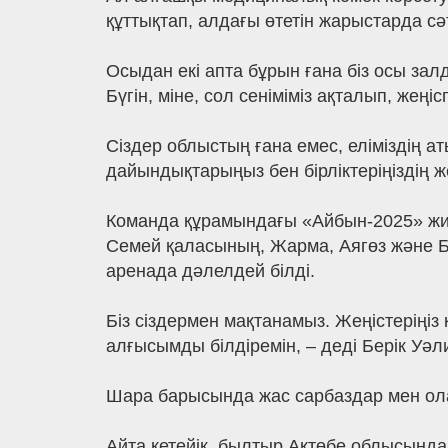
құттықтап, алдағы өтетін жарыстарда сәтт
Осыдан екі апта бұрын ғана біз осы зал
Бүгін, міне, сол сеніміміз ақталып, жең
Сіздер облыстың ғана емес, еліміздің ат
дайындықтарыңыз бен бірліктеріңіздің же
Команда құрамындағы «Айбын-2025» жи
Семей қаласының, Жарма, Аягөз және 
аренада дәлелдей білді.
Біз сіздермен мақтанамыз. Жеңістеріңі
алғысымды білдіремін, – деді Берік Уәл
Шара барысында жас сарбаздар мен ола
Айта кетейік, былтыр Ақтөбе облысынд