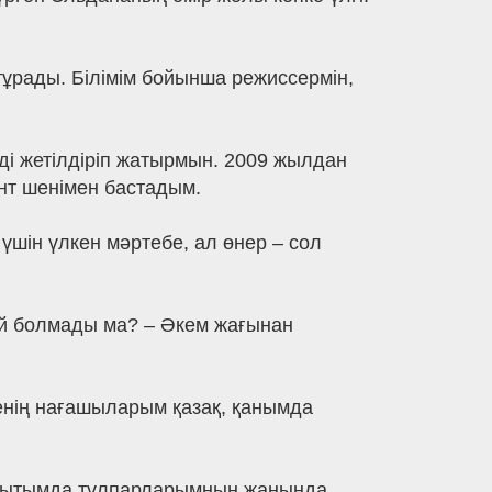
тұрады. Білімім бойынша режиссермін,
ді жетілдіріп жатырмын. 2009 жылдан
ант шенімен бастадым.
 үшін үлкен мәртебе, ал өнер – сол
ой болмады ма? – Әкем жағынан
менің нағашыларым қазақ, қанымда
ақытымда тұлпарларымның жанында