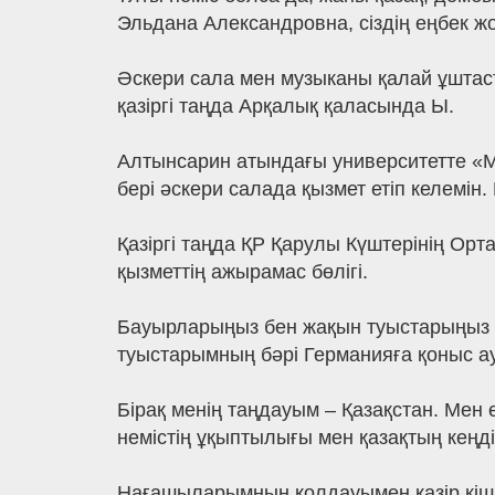
Эльдана Александровна, сіздің еңбек жо
Әскери сала мен музыканы қалай ұштасты
қазіргі таңда Арқалық қаласында Ы.
Алтынсарин атындағы университетте «Му
бері әскери салада қызмет етіп келемін
Қазіргі таңда ҚР Қарулы Күштерінің Орт
қызметтің ажырамас бөлігі.
Бауырларыңыз бен жақын туыстарыңыз Г
туыстарымның бәрі Германияға қоныс ау
Бірақ менің таңдауым – Қазақстан. Мен
немістің ұқыптылығы мен қазақтың кеңдіг
Нағашыларымның қолдауымен қазір кіш