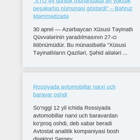
“XTQ 44 günlük müharibədə ən yüksək
peşəkarlıq nümunəsi göstərdi” – Bəhruz
Məmmədzadə
30 aprel — Azərbaycan Xüsusi Təyinatlı
Qüvvələrinin yaradılmasının 27-ci
ildönümüdür. Bu münasibətlə “Xüsusi
Təyinatlıların Qaziləri, Şəhid ailələri ...
Rossiyada avtomobillar narxi uch
baravar oshdi
So‘nggi 12 yil ichida Rossiyada
avtomobillar narxi uch baravardan
ko‘proq oshdi, deb xabar beradi
Avtostat analitik kompaniyasi bosh
direktori Sergey...