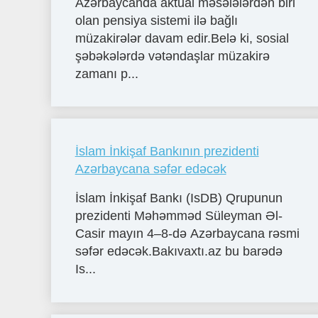
Azərbaycanda aktual məsələlərdən biri
olan pensiya sistemi ilə bağlı
müzakirələr davam edir.Belə ki, sosial
şəbəkələrdə vətəndaşlar müzakirə
zamanı p...
İslam İnkişaf Bankının prezidenti
Azərbaycana səfər edəcək
İslam İnkişaf Bankı (IsDB) Qrupunun
prezidenti Məhəmməd Süleyman Əl-
Casir mayın 4–8-də Azərbaycana rəsmi
səfər edəcək.Bakıvaxtı.az bu barədə
Is...