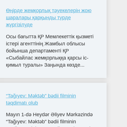
Өңірде жемқорлық тәуекелерін жою
шаралары қарқынды түрде
жүргізілуде
Осы бағытта ҚР Мемлекеттік қызметі
істері агенттінің Жамбыл облысы
бойынша департаменті ҚР
«Сыбайлас жемқорлыққа қарсы іс-
қимыл туралы» Заңында көзде...
“Tağıyev: Məktəb” bədii filminin
təqdimatı olub
Mayın 1-də Heydər Əliyev Mərkəzində
“Tağıyev: Məktəb” bədii filminin