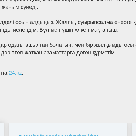
 жаным сүйеді.
лделі орын алдыңыз. Жалпы, суырыпсалма өнерге қа
нды иелендім. Бұл мен үшін үлкен мақтаныш.
 одағы ашылған болатын, мен бір жылқымды осы одақ
 дәріптеп жатқан азаматтарға деген құрметім.
 на
24.kz
.