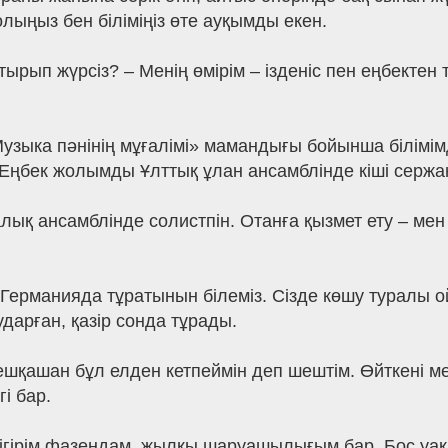
лыңыз бен біліміңіз өте ауқымды екен.
рып жүрсіз? – Менің өмірім – ізденіс пен еңбектен 
зыка пәнінің мұғалімі» мамандығы бойынша білімім
. Еңбек жолымды Ұлттық ұлан ансамблінде кіші серж
алық ансамблінде солистпін. Отанға қызмет ету – мен
ерманияда тұратынын білеміз. Сізде көшу туралы 
дарған, қазір сонда тұрады.
 ешқашан бұл елден кетпеймін деп шештім. Өйткені 
і бар.
ігірім фазендам, жылқы шаруашылығым бар. Бос у