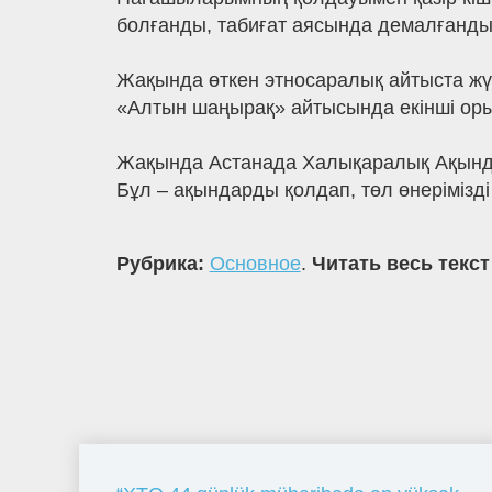
болғанды, табиғат аясында демалғанды
Жақында өткен этносаралық айтыста жү
«Алтын шаңырақ» айтысында екінші оры
Жақында Астанада Халықаралық Ақындар
Бұл – ақындарды қолдап, төл өнерімізді
Рубрика:
Основное
.
Читать весь текст