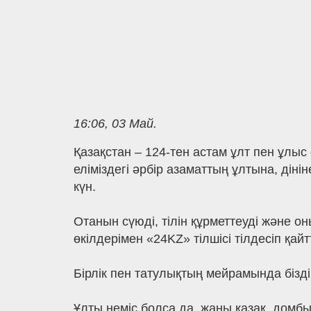
16:06, 03 Май.
Қазақстан – 124-тен астам ұлт пен ұлыс 
еліміздегі әрбір азаматтың ұлтына, ді
күн.
Отанын сүюді, тілін құрметтеуді және о
өкілдерімен «24KZ» тілшісі тілдесіп қайт
Бірлік пен татулықтың мейрамында бізді
Ұлты неміс болса да, жаны қазақ, домбы