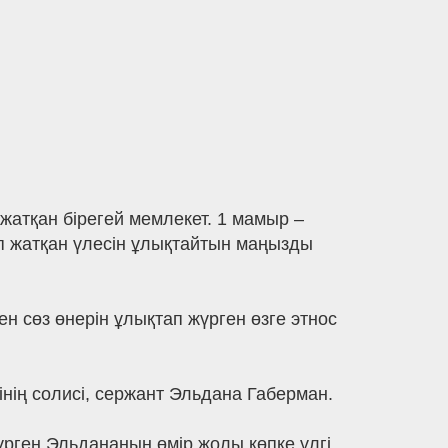
 жатқан бірегей мемлекет. 1 мамыр –
ып жатқан үлесін ұлықтайтын маңызды
н сөз өнерін ұлықтап жүрген өзге этнос
інің солисі, сержант Эльдана Габерман.
үрген Эльдананың өмір жолы көпке үлгі.