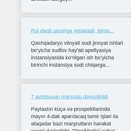
Pul dardi urushga yetakladi, biroq…
Qashqadaryo viloyati sudi jinoyat ishlari
bo‘yicha sudlov hay’ati apellyasiya
instansiyasida ko‘rilgan ish bo‘yicha
birinchi instansiya sudi chiqarga...
7 avtobusun marşrutu dəyişdirildi
Paytaxtın küçə və prospektlərində
mayın 4-dək aparılacaq təmir işləri ilə
əlaqədar bəzi marşrutların hərəkət