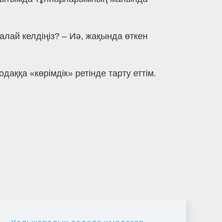
лай келдіңіз? – Иә, жақында өткен
қа «көрімдік» ретінде тарту еттім.