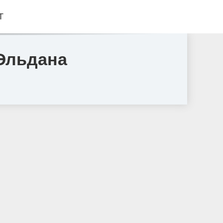
Т
Эльдана