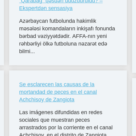
“Qarabağ” qəsdən uduzduruldu? –
Ekspertdən sensasiya
Azərbaycan futbolunda hakimlik
məsələsi komandaların inkişafı fonunda
bərbad vəziyyətdədir. AFFA-nın yeni
rəhbərliyi ölkə futboluna nəzarət edə
bilmi...
Se esclarecen las causas de la
mortandad de peces en el canal
Achchisoy de Zangiota
Las imágenes difundidas en redes
sociales que muestran peces
arrastrados por la corriente en el canal
Achchisoy, en el distrito de Zangiota,