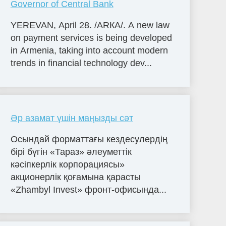
Governor of Central Bank
YEREVAN, April 28. /ARКА/. A new law
on payment services is being developed
in Armenia, taking into account modern
trends in financial technology dev...
Әр азамат үшін маңызды сәт
Осындай форматтағы кездесулердің
бірі бүгін «Тараз» әлеуметтік
кәсіпкерлік корпорациясы»
акционерлік қоғамына қарасты
«Zhambyl Invest» фронт-офисында...