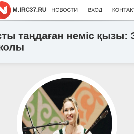
M.IRC37.RU
НОВОСТИ
ВХОД
КОНТАК
ты таңдаған неміс қызы: 
 жолы