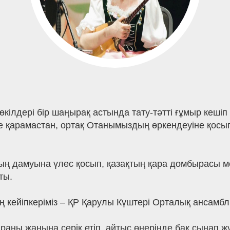
өкілдері бір шаңырақ астында тату-тәтті ғұмыр кешіп
ніне қарамастан, ортақ Отанымыздың өркендеуіне қос
ның дамуына үлес қосып, қазақтың қара домбырасы ме
ты.
ң кейіпкеріміз – ҚР Қарулы Күштері Орталық ансамбл
раны жанына серік етіп, айтыс өнерінде бақ сынап ж