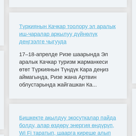
Түркиянын Качкар тоолору эл аралык
иш-чаралар аркылуу дүйнөлүк
деңгээлге чыгууда
17–18-апрелде Ризе шаарында Эл
аралык Качкар туризм жарманкеси
өтөт Түркиянын Түндүк Кара деңиз
аймагында, Ризе жана Артвин
облустарында жайгашкан Ка...
Бишкекте акылдуу экосуткалар пайда
болду, алар өздөрү энергия өндүрүп,
Wi Fi таратып, шаарга киреше алып