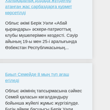
Халықаралық додада жүлдегер
атанған жас сарбаздарға құрмет
көрсетілді
Облыс әкімі Берік Уәли «Абай
қырандары» әскери-патриоттық
клубы мүшелерімен кездесті. Сәуір
айының 19-ы мен 25-і аралығында
Өзбекстан Республикасының...
Биыл Семейде 8 мың түп ағаш
егіледі
Облыс әкімінің тапсырмасына сәйкес
Семей қаласын көгалдандыру
бойынша жүйелі жұмыс жүргізілуде.
Бүгін аймақ басшысы Берік Уәли