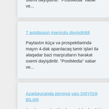
sxemi dəyişdirilir. ”PostMedia” xəbər
ve...
7 avtobusun marşrutu dəyişdirildi
Paytaxtın küçə və prospektlərində
mayın 4-dək aparılacaq təmir işləri ilə
əlaqədar bəzi marşrutların hərəkət
sxemi dəyişdirilir. ”PostMedia” xəbər
ve...
Azərbaycanda pensiya yaşı DƏYİŞƏ
BİLƏR