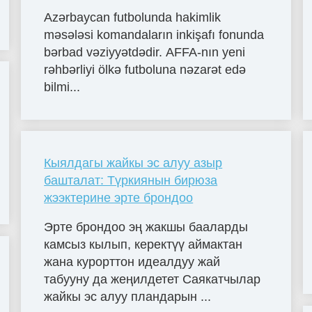
Azərbaycan futbolunda hakimlik
məsələsi komandaların inkişafı fonunda
bərbad vəziyyətdədir. AFFA-nın yeni
rəhbərliyi ölkə futboluna nəzarət edə
bilmi...
Кыялдагы жайкы эс алуу азыр
башталат: Түркиянын бирюза
жээктерине эрте брондоо
Эрте брондоо эң жакшы бааларды
камсыз кылып, керектүү аймактан
жана курорттон идеалдуу жай
табууну да жеңилдетет Саякатчылар
жайкы эс алуу пландарын ...