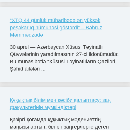
“XTQ 44 günlük müharibədə ən yüksək
peşəkarlıq nümunəsi göstərdi” – Bəhruz
Məmmədzadə
30 aprel — Azərbaycan Xüsusi Təyinatlı
Qüvvələrinin yaradılmasının 27-ci ildönümüdür.
Bu münasibətlə “Xüsusi Təyinatlıların Qaziləri,
Şəhid ailələri ...
Құқықтық білім мен кәсіби қалыптасу: заң
факультетінің мүмкіндіктері
Қазіргі қоғамда құқықтық мәдениеттің
маңызы артып, білікті заңгерлерге деген