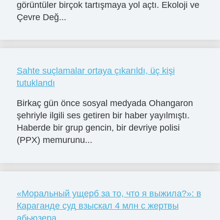
görüntüler birçok tartışmaya yol açtı. Ekoloji ve
Çevre Değ...
Sahte suçlamalar ortaya çıkarıldı, üç kişi
tutuklandı
Birkaç gün önce sosyal medyada Ohangaron
şehriyle ilgili ses getiren bir haber yayılmıştı.
Haberde bir grup gencin, bir devriye polisi
(PPX) memurunu...
«Моральный ущерб за то, что я выжила?»: в
Караганде суд взыскал 4 млн с жертвы
абьюзера