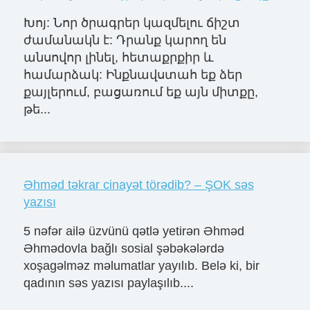
Խոյ: Նոր ծրագրեր կազմելու ճիշտ
ժամանակն է: Դրանք կարող են
անսովոր լինել, հետաքրքիր և
համարձակ: Ինքնավստահ եք ձեր
քայլերում, բացառում եք այն միտքը,
թե...
Əhməd təkrar cinayət törədib? – ŞOK səs
yazısı
5 nəfər ailə üzvünü qətlə yetirən Əhməd
Əhmədovla bağlı sosial şəbəkələrdə
xoşagəlməz məlumatlar yayılıb. Belə ki, bir
qadının səs yazısı paylaşılıb....