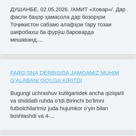
ДУШАНБЕ, 02.05.2026. /АМИТ «Ховар»/. Дар
фасли баҳор ҳамасола дар бозорҳои
Тоҷикистон сабзаю алафҳои тару тозаи
шифобахш ба фурӯш бароварда
мешаванд....
FARGʻONA DERBISIDA JAMOAMIZ MUHIM
GʻALABANI QO‘LGA KIRITDI
Bugungi uchrashuv kutilganidek ancha qiziqarli
va shiddatli ruhda o‘tdi.Birinchi bo‘limni
futbolchilarimiz juda hujumkor o‘yin bilan
boshlashdi va 4-...