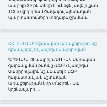
ապրիլի 29-ին տեղի է ունեցել ավելի քան
112.5 մլրդ դրամ ծավալով պետական
պարտատոմսերի տեղաբաշխման...
ՀՀ–ում ԱԶԲ մշտական առաքելությունը
գլխավորել է Լյազիզա Սաբիրովան
ԵՐԵՎԱՆ, 29 ապրիլի․/ԱՌԿԱ/․ Ասիական
զարգացման բանկը (ԱԶԲ) Լյազիզա
Սաբիրովային նշանակել է ԱԶԲ
հայաստանյան մշտական
առաքելության նոր տնօրեն։ Նա
կղեկավարի ...