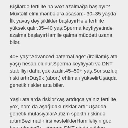
Kişilərdə fertilite nə vaxt azalmağa başlayır?
Müxtəlif elmi mənbələrə əsasən:- 30–35 yaşda
İlk yavaş dəyişikliklər başlayırHələ fertilite
yüksək qalır.35–40 yaş:Sperma keyfiyyətində
azalma başlayırHamilə qalma müddəti uzana
bilər.
40+ yaş:“Advanced paternal age” (irəliləmiş ata
yaşı) hesab olunur.Sperma keyfiyyəti və DNT
stabilliyi daha çox azalır.45–50+ yaş:Sonsuzluq
riski artırDüşük (abort) ehtimalı yüksəlirUşaqda
genetik risklər arta bilər.
Yaşlı atalarda risklərYaş artdıqca yalnız fertilite
yox, həm də aşağıdakı risklər artır:Uşaqda
genetik mutasiyalarAutizm spektri riskində
artımBəzi nadir irsi xəstəliklərHamiləliyin gec