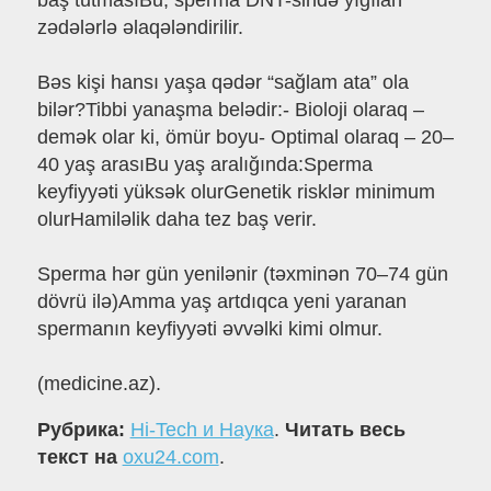
baş tutmasıBu, sperma DNT-sində yığılan
zədələrlə əlaqələndirilir.
Bəs kişi hansı yaşa qədər “sağlam ata” ola
bilər?Tibbi yanaşma belədir:- Bioloji olaraq –
demək olar ki, ömür boyu- Optimal olaraq – 20–
40 yaş arasıBu yaş aralığında:Sperma
keyfiyyəti yüksək olurGenetik risklər minimum
olurHamiləlik daha tez baş verir.
Sperma hər gün yenilənir (təxminən 70–74 gün
dövrü ilə)Amma yaş artdıqca yeni yaranan
spermanın keyfiyyəti əvvəlki kimi olmur.
(medicine.az).
Рубрика:
Hi-Tech и Наука
.
Читать весь
текст на
oxu24.com
.