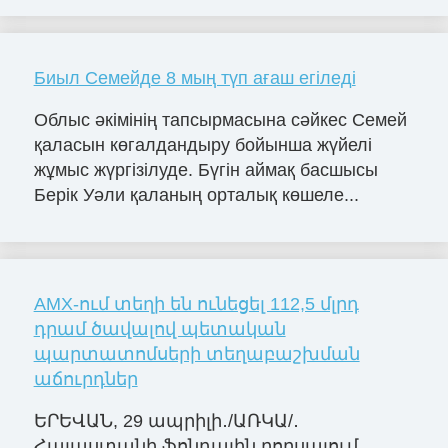
Биыл Семейде 8 мың түп ағаш егіледі
Облыс әкімінің тапсырмасына сәйкес Семей
қаласын көгалдандыру бойынша жүйелі
жұмыс жүргізілуде. Бүгін аймақ басшысы
Берік Уәли қаланың орталық көшеле...
AMX-ում տեղի են ունեցել 112,5 մլրդ
դրամ ծավալով պետական
պարտատոմսերի տեղաբաշխման
աճուրդներ
ԵՐԵՎԱՆ, 29 ապրիլի․/ԱՌԿԱ/․
Հայաստանի ֆոնդային բորսայում