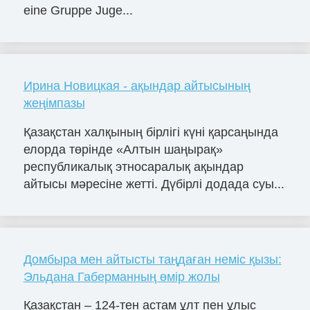
eine Gruppe Juge...
Ирина Новицкая - ақындар айтысының
жеңімпазы
Қазақстан халқының бірлігі күні қарсаңында
елорда төрінде «Алтын шаңырақ»
республикалық этносаралық ақындар
айтысы мәресіне жетті. Дүбірлі додада суы...
Домбыра мен айтысты таңдаған неміс қызы:
Эльдана Габерманның өмір жолы
Қазақстан – 124-тен астам ұлт пен ұлыс