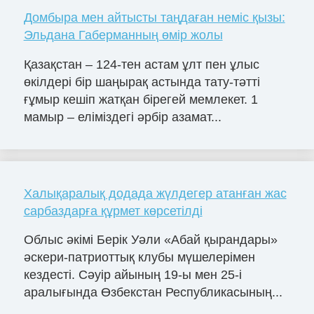
Домбыра мен айтысты таңдаған неміс қызы:
Эльдана Габерманның өмір жолы
Қазақстан – 124-тен астам ұлт пен ұлыс
өкілдері бір шаңырақ астында тату-тәтті
ғұмыр кешіп жатқан бірегей мемлекет. 1
мамыр – еліміздегі әрбір азамат...
Халықаралық додада жүлдегер атанған жас
сарбаздарға құрмет көрсетілді
Облыс әкімі Берік Уәли «Абай қырандары»
әскери-патриоттық клубы мүшелерімен
кездесті. Сәуір айының 19-ы мен 25-і
аралығында Өзбекстан Республикасының...