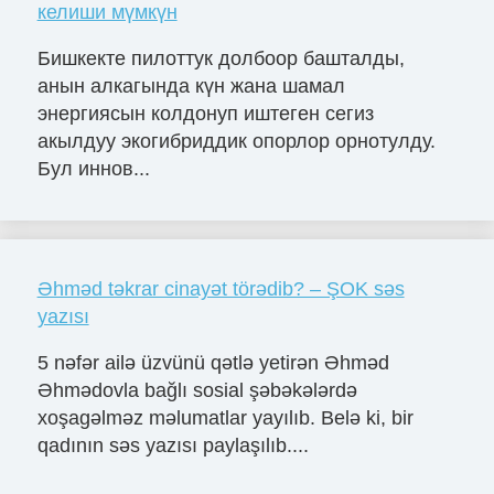
келиши мүмкүн
Бишкекте пилоттук долбоор башталды,
анын алкагында күн жана шамал
энергиясын колдонуп иштеген сегиз
акылдуу экогибриддик опорлор орнотулду.
Бул иннов...
Əhməd təkrar cinayət törədib? – ŞOK səs
yazısı
5 nəfər ailə üzvünü qətlə yetirən Əhməd
Əhmədovla bağlı sosial şəbəkələrdə
xoşagəlməz məlumatlar yayılıb. Belə ki, bir
qadının səs yazısı paylaşılıb....