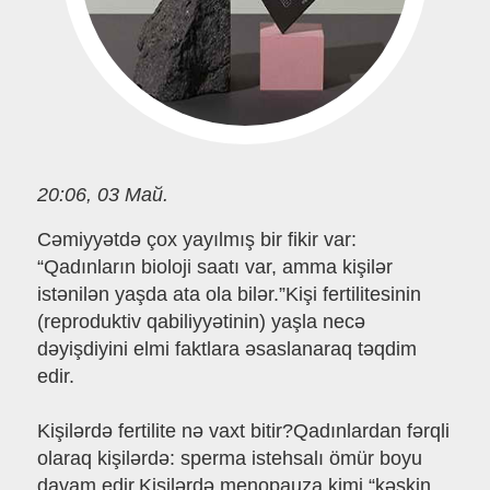
20:06, 03 Май.
Cəmiyyətdə çox yayılmış bir fikir var:
“Qadınların bioloji saatı var, amma kişilər
istənilən yaşda ata ola bilər.”Kişi fertilitesinin
(reproduktiv qabiliyyətinin) yaşla necə
dəyişdiyini elmi faktlara əsaslanaraq təqdim
edir.
Kişilərdə fertilite nə vaxt bitir?Qadınlardan fərqli
olaraq kişilərdə: sperma istehsalı ömür boyu
davam edir.Kişilərdə menopauza kimi “kəskin