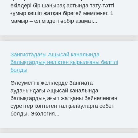
өкілдері бір шаңырақ астында тату-тәтті
ғұмыр кешіп жатқан бірегей мемлекет. 1
мамыр – еліміздегі әрбір азамат...
Зангиотадағы Ащысай каналында
балықтардың неліктен қырылғаны белгілі
болды
Әлеуметтік желілерде Зангиата
ауданындағы Ащысай каналында
балықтардың ағып жатқаны бейнеленген
суреттер көптеген талқылауларға себеп
болды. Экология...