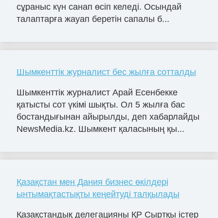
сұраныс күн санап өсіп келеді. Осындай
талаптарға жауап беретін сапалы б...
Шымкенттік журналист бес жылға сотталды
Шымкенттік журналист Арай Есенбекке
қатысты сот үкімі шықты. Ол 5 жылға бас
бостандығынан айырылды, деп хабарлайды
NewsMedia.kz. Шымкент қаласының қы...
Қазақстан мен Дания бизнес өкілдері
ынтымақтастықты кеңейтуді талқылады
Қазақстандық делегацияны ҚР Сыртқы істер