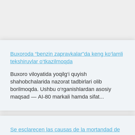
Buxoroda “benzin zapravkalar”da keng ko‘lamli
tekshiruvlar o‘tkazilmoqda
Buxoro viloyatida yoqilg‘i quyish
shahobchalarida nazorat tadbirlari olib
borilmoqda. Ushbu o‘rganishlardan asosiy
maqsad — AI-80 markali hamda sifat...
Se esclarecen las causas de la mortandad de