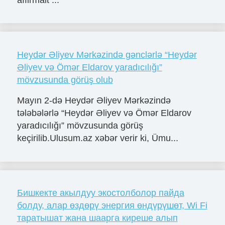
Heydər Əliyev Mərkəzində gənclərlə “Heydər
Əliyev və Ömər Eldarov yaradıcılığı”
mövzusunda görüş olub
Mayın 2-də Heydər Əliyev Mərkəzində
tələbələrlə “Heydər Əliyev və Ömər Eldarov
yaradıcılığı” mövzusunda görüş
keçirilib.Ulusum.az xəbər verir ki, Ümu...
Бишкекте акылдуу экостолболор пайда
болду, алар өздөрү энергия өндүрүшөт, Wi Fi
таратышат жана шаарга киреше алып