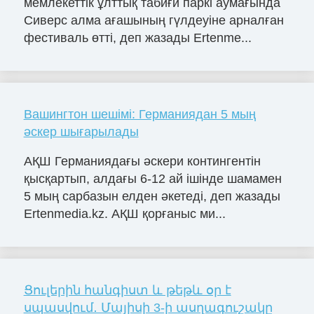
мемлекеттік ұлттық табиғи паркі аумағында
Сиверс алма ағашының гүлдеуіне арналған
фестиваль өтті, деп жазады Ertenme...
Вашингтон шешімі: Германиядан 5 мың
әскер шығарылады
АҚШ Германиядағы әскери контингентін
қысқартып, алдағы 6-12 ай ішінде шамамен
5 мың сарбазын елден әкетеді, деп жазады
Ertenmedia.kz. АҚШ қорғаныс ми...
Ցուլերին հանգիստ և թեթև օր է
սպասվում․ Մայիսի 3-ի ասղագուշակը