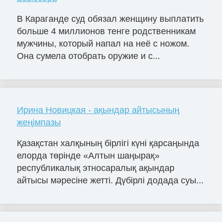
В Караганде суд обязал женщину выплатить
больше 4 миллионов тенге родственникам
мужчины, который напал на неё с ножом.
Она сумела отобрать оружие и с...
Ирина Новицкая - ақындар айтысының
жеңімпазы
Қазақстан халқының бірлігі күні қарсаңында
елорда төрінде «Алтын шаңырақ»
республикалық этносаралық ақындар
айтысы мәресіне жетті. Дүбірлі додада суы...