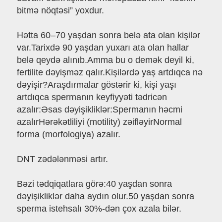
bitmə nöqtəsi” yoxdur.
Hətta 60–70 yaşdan sonra belə ata olan kişilər
var.Tarixdə 90 yaşdan yuxarı ata olan hallar
belə qeydə alınıb.Amma bu o demək deyil ki,
fertilite dəyişməz qalır.Kişilərdə yaş artdıqca nə
dəyişir?Araşdırmalar göstərir ki, kişi yaşı
artdıqca spermanın keyfiyyəti tədricən
azalır:Əsas dəyişikliklər:Spermanın həcmi
azalırHərəkətliliyi (motility) zəifləyirNormal
forma (morfologiya) azalır.
DNT zədələnməsi artır.
Bəzi tədqiqatlara görə:40 yaşdan sonra
dəyişikliklər daha aydın olur.50 yaşdan sonra
sperma istehsalı 30%-dən çox azala bilər.