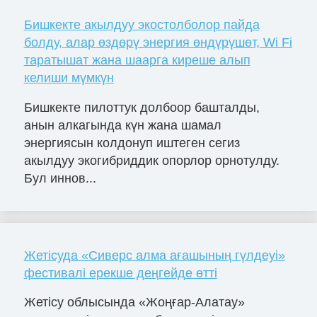
Бишкекте акылдуу экостолболор пайда
болду, алар өздөрү энергия өндүрүшөт, Wi Fi
таратышат жана шаарга киреше алып
келиши мүмкүн
Бишкекте пилоттук долбоор башталды,
анын алкагында күн жана шамал
энергиясын колдонуп иштеген сегиз
акылдуу экогибриддик опорлор орнотулду.
Бул иннов...
Жетісуда «Сиверс алма ағашының гүлдеуі»
фестивалі ерекше деңгейде өтті
Жетісу облысында «Жоңғар-Алатау»