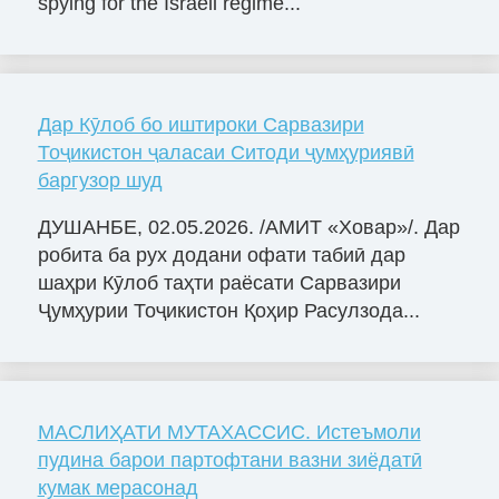
spying for the Israeli regime...
Дар Кӯлоб бо иштироки Сарвазири
Тоҷикистон ҷаласаи Ситоди ҷумҳуриявӣ
баргузор шуд
ДУШАНБЕ, 02.05.2026. /АМИТ «Ховар»/. Дар
робита ба рух додани офати табиӣ дар
шаҳри Кӯлоб таҳти раёсати Сарвазири
Ҷумҳурии Тоҷикистон Қоҳир Расулзода...
МАСЛИҲАТИ МУТАХАССИС. Истеъмоли
пудина барои партофтани вазни зиёдатӣ
кумак мерасонад