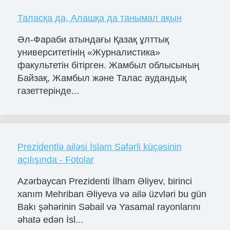
Таласқа да, Алашқа да танымал ақын
Әл-Фараби атындағы Қазақ ұлттық
университетінің «Журналистика»
факультетін бітірген. Жамбыл облысының
Байзақ, Жамбыл және Талас аудандық
газеттерінде...
Prezidentlə ailəsi İslam Səfərli küçəsinin
açılışında - Fotolar
Azərbaycan Prezidenti İlham Əliyev, birinci
xanım Mehriban Əliyeva və ailə üzvləri bu gün
Bakı şəhərinin Səbail və Yasamal rayonlarını
əhatə edən İsl...