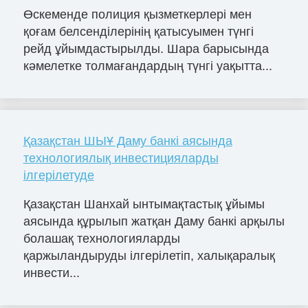
Өскеменде полиция қызметкерлері мен
қоғам белсенділерінің қатысуымен түнгі
рейд ұйымдастырылды. Шара барысында
кәмелетке толмағандардың түнгі уақытта...
Қазақстан ШЫҰ Даму банкі аясында
технологиялық инвестицияларды
ілгерілетуде
Қазақстан Шанхай ынтымақтастық ұйымы
аясында құрылып жатқан Даму банкі арқылы
болашақ технологияларды
қаржыландыруды ілгерілетіп, халықаралық
инвести...