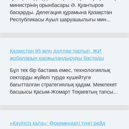
министрінің орынбасары Ә. Қуантыров
басқарды. Делегация құрамына Қазақстан
Республикасы Ауыл шаруашылығы мин...
Қазақстан 95 млн доллар тартып, ЖИ
жобаларын қаржыландыруды бастады
Бұл тек бір бастама емес, технологиялық
секторды жүйелі түрде күшейтуге
бағытталған стратегиялық қадам. Мемлекет
басшысы Қасым-Жомарт Тоқаевтың тапсы...
«Қауіпсіз қала»: Өскемендегі түнгі рейд