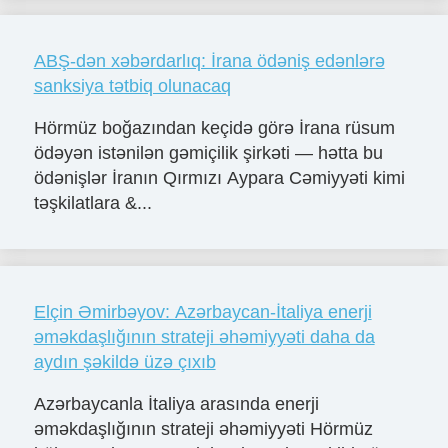
ABŞ-dən xəbərdarlıq: İrana ödəniş edənlərə
sanksiya tətbiq olunacaq
Hörmüz boğazından keçidə görə İrana rüsum
ödəyən istənilən gəmiçilik şirkəti — hətta bu
ödənişlər İranın Qırmızı Aypara Cəmiyyəti kimi
təşkilatlara &...
Elçin Əmirbəyov: Azərbaycan-İtaliya enerji
əməkdaşlığının strateji əhəmiyyəti daha da
aydın şəkildə üzə çıxıb
Azərbaycanla İtaliya arasında enerji
əməkdaşlığının strateji əhəmiyyəti Hörmüz