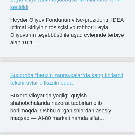
keçirildi
Heydər Əliyev Fondunun vitse-prezidenti, IDEA
İctimai Birliyinin təsisçisi və rəhbəri Leyla
Əliyevanın təşəbbüsü ilə uşaq evlərində tərbiyə
alan 10-1...
Buxoroda “benzin zapravkalar”da keng ko‘lamli
tekshiruvlar o‘tkazilmoqda
Buxoro viloyatida yoqilg‘i quyish
shahobchalarida nazorat tadbirlari olib
borilmoqda. Ushbu o‘rganishlardan asosiy
maqsad — AI-80 markali hamda sifat...