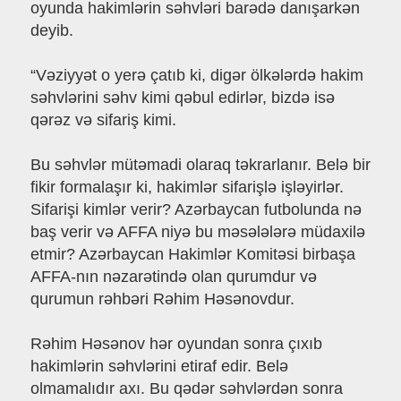
oyunda hakimlərin səhvləri barədə danışarkən
deyib.
“Vəziyyət o yerə çatıb ki, digər ölkələrdə hakim
səhvlərini səhv kimi qəbul edirlər, bizdə isə
qərəz və sifariş kimi.
Bu səhvlər mütəmadi olaraq təkrarlanır. Belə bir
fikir formalaşır ki, hakimlər sifarişlə işləyirlər.
Sifarişi kimlər verir? Azərbaycan futbolunda nə
baş verir və AFFA niyə bu məsələlərə müdaxilə
etmir? Azərbaycan Hakimlər Komitəsi birbaşa
AFFA-nın nəzarətində olan qurumdur və
qurumun rəhbəri Rəhim Həsənovdur.
Rəhim Həsənov hər oyundan sonra çıxıb
hakimlərin səhvlərini etiraf edir. Belə
olmamalıdır axı. Bu qədər səhvlərdən sonra