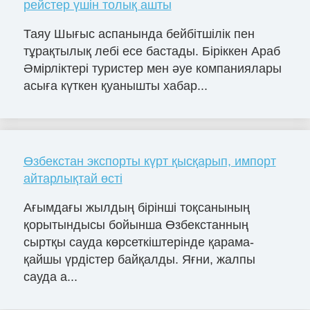
рейстер үшін толық ашты
Таяу Шығыс аспанында бейбітшілік пен
тұрақтылық лебі есе бастады. Біріккен Араб
Әмірліктері туристер мен әуе компаниялары
асыға күткен қуанышты хабар...
Өзбекстан экспорты күрт қысқарып, импорт
айтарлықтай өсті
Ағымдағы жылдың бірінші тоқсанының
қорытындысы бойынша Өзбекстанның
сыртқы сауда көрсеткіштерінде қарама-
қайшы үрдістер байқалды. Яғни, жалпы
сауда а...