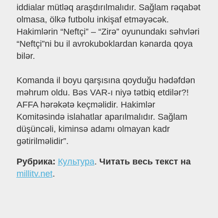
iddialar mütləq araşdırılmalıdır. Sağlam rəqabət
olmasa, ölkə futbolu inkişaf etməyəcək.
Hakimlərin “Neftçi” – “Zirə” oyunundakı səhvləri
“Neftçi”ni bu il avrokuboklardan kənarda qoya
bilər.
Komanda il boyu qarşısına qoyduğu hədəfdən
məhrum oldu. Bəs VAR-ı niyə tətbiq etdilər?!
AFFA hərəkətə keçməlidir. Hakimlər
Komitəsində islahatlar aparılmalıdır. Sağlam
düşüncəli, kiminsə adamı olmayan kadr
gətirilməlidir”.
Рубрика:
Культура
.
Читать весь текст на
millitv.net
.