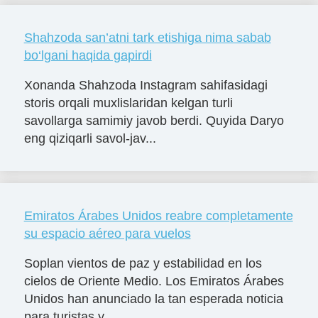
Shahzoda san’atni tark etishiga nima sabab
bo‘lgani haqida gapirdi
Xonanda Shahzoda Instagram sahifasidagi
storis orqali muxlislaridan kelgan turli
savollarga samimiy javob berdi. Quyida Daryo
eng qiziqarli savol-jav...
Emiratos Árabes Unidos reabre completamente
su espacio aéreo para vuelos
Soplan vientos de paz y estabilidad en los
cielos de Oriente Medio. Los Emiratos Árabes
Unidos han anunciado la tan esperada noticia
para turistas y ...