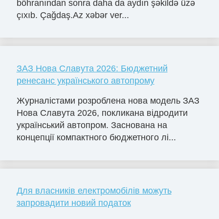
böhranından sonra daha da aydın şəkildə üzə
çıxıb. Çağdaş.Az xəbər ver...
ЗАЗ Нова Славута 2026: Бюджетний
ренесанс українського автопрому
Журналістами розроблена нова модель ЗАЗ
Нова Славута 2026, покликана відродити
український автопром. Заснована на
концепції компактного бюджетного лі...
Для власників електромобілів можуть
запровадити новий податок