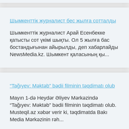
Шымкенттік журналист бес жылға сотталды
Шымкенттік журналист Арай Есенбекке
қатысты сот үкімі шықты. Ол 5 жылға бас
бостандығынан айырылды, деп хабарлайды
NewsMedia.kz. Шымкент қаласының қы...
“Tağıyev: Məktəb” bədii filminin təqdimatı olub
Mayın 1-də Heydər Əliyev Mərkəzində
“Tağıyev: Məktəb” bədii filminin təqdimatı olub.
Musteqil.az xəbər verir ki, təqdimatda Bakı
Media Mərkəzinin rəh...