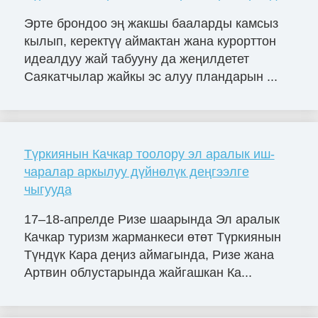
Эрте брондоо эң жакшы бааларды камсыз
кылып, керектүү аймактан жана курорттон
идеалдуу жай табууну да жеңилдетет
Саякатчылар жайкы эс алуу пландарын ...
Түркиянын Качкар тоолору эл аралык иш-
чаралар аркылуу дүйнөлүк деңгээлге
чыгууда
17–18-апрелде Ризе шаарында Эл аралык
Качкар туризм жарманкеси өтөт Түркиянын
Түндүк Кара деңиз аймагында, Ризе жана
Артвин облустарында жайгашкан Ка...