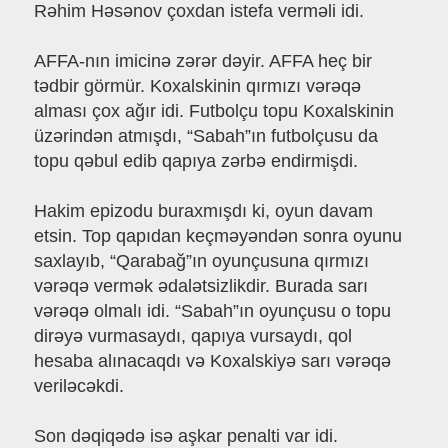
Rəhim Həsənov çoxdan istefa verməli idi.
AFFA-nın imicinə zərər dəyir. AFFA heç bir
tədbir görmür. Koxalskinin qırmızı vərəqə
alması çox ağır idi. Futbolçu topu Koxalskinin
üzərindən atmışdı, “Sabah”ın futbolçusu da
topu qəbul edib qapıya zərbə endirmişdi.
Hakim epizodu buraxmışdı ki, oyun davam
etsin. Top qapıdan keçməyəndən sonra oyunu
saxlayıb, “Qarabağ”ın oyunçusuna qırmızı
vərəqə vermək ədalətsizlikdir. Burada sarı
vərəqə olmalı idi. “Sabah”ın oyunçusu o topu
dirəyə vurmasaydı, qapıya vursaydı, qol
hesaba alınacaqdı və Koxalskiyə sarı vərəqə
veriləcəkdi.
Son dəqiqədə isə aşkar penalti var idi.