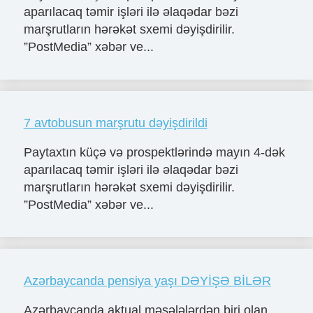
aparılacaq təmir işləri ilə əlaqədar bəzi
marşrutların hərəkət sxemi dəyişdirilir.
”PostMedia” xəbər ve...
7 avtobusun marşrutu dəyişdirildi
Paytaxtın küçə və prospektlərində mayın 4-dək
aparılacaq təmir işləri ilə əlaqədar bəzi
marşrutların hərəkət sxemi dəyişdirilir.
”PostMedia” xəbər ve...
Azərbaycanda pensiya yaşı DƏYİŞƏ BİLƏR
Azərbaycanda aktual məsələlərdən biri olan