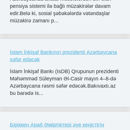
pensiya sistemi ilə bağlı müzakirələr davam
edir.Belə ki, sosial şəbəkələrdə vətəndaşlar
müzakirə zamanı p...
İslam İnkişaf Bankının prezidenti Azərbaycana
səfər edəcək
İslam İnkişaf Bankı (IsDB) Qrupunun prezidenti
Məhəmməd Süleyman Əl-Casir mayın 4–8-də
Azərbaycana rəsmi səfər edəcək.Bakıvaxtı.az
bu barədə Is...
Біріккен Араб Әмірліктері әуе кеңістігін