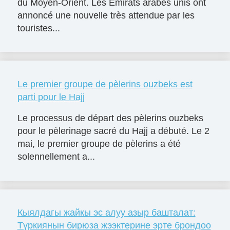
du Moyen-Orient. Les Émirats arabes unis ont
annoncé une nouvelle très attendue par les
touristes...
Le premier groupe de pèlerins ouzbeks est
parti pour le Hajj
Le processus de départ des pèlerins ouzbeks
pour le pèlerinage sacré du Hajj a débuté. Le 2
mai, le premier groupe de pèlerins a été
solennellement a...
Кыялдагы жайкы эс алуу азыр башталат:
Түркиянын бирюза жээктерине эрте брондоо