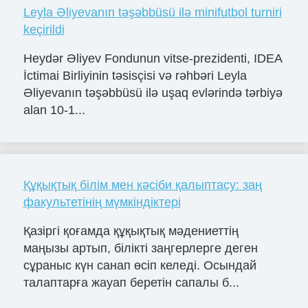
Leyla Əliyevanın təşəbbüsü ilə minifutbol turniri
keçirildi
Heydər Əliyev Fondunun vitse-prezidenti, IDEA
İctimai Birliyinin təsisçisi və rəhbəri Leyla
Əliyevanın təşəbbüsü ilə uşaq evlərində tərbiyə
alan 10-1...
Құқықтық білім мен кәсіби қалыптасу: заң
факультетінің мүмкіндіктері
Қазіргі қоғамда құқықтық мәдениеттің
маңызы артып, білікті заңгерлерге деген
сұраныс күн санап өсіп келеді. Осындай
талаптарға жауап беретін сапалы б...