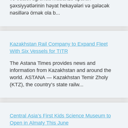
şəxsiyyətlərinin həyat hekayələri və gələcək
nəsillərə örnək ola b...
Kazakhstan Rail Company to Expand Fleet
With Six Vessels for TITR
The Astana Times provides news and
information from Kazakhstan and around the
world. ASTANA — Kazakhstan Temir Zholy
(KTZ), the country’s state railw...
Central Asia’s First Kids Science Museum to
Open in Almaty This June