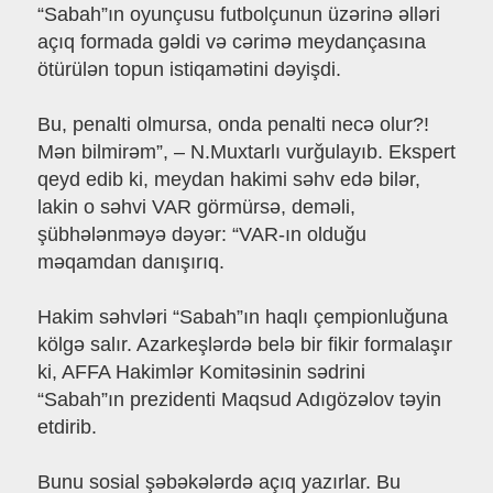
“Sabah”ın oyunçusu futbolçunun üzərinə əlləri
açıq formada gəldi və cərimə meydançasına
ötürülən topun istiqamətini dəyişdi.
Bu, penalti olmursa, onda penalti necə olur?!
Mən bilmirəm”, – N.Muxtarlı vurğulayıb. Ekspert
qeyd edib ki, meydan hakimi səhv edə bilər,
lakin o səhvi VAR görmürsə, deməli,
şübhələnməyə dəyər: “VAR-ın olduğu
məqamdan danışırıq.
Hakim səhvləri “Sabah”ın haqlı çempionluğuna
kölgə salır. Azarkeşlərdə belə bir fikir formalaşır
ki, AFFA Hakimlər Komitəsinin sədrini
“Sabah”ın prezidenti Maqsud Adıgözəlov təyin
etdirib.
Bunu sosial şəbəkələrdə açıq yazırlar. Bu