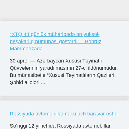
“XTQ 44 günlük müharibədə ən yüksək
peşəkarlıq nümunəsi göstərdi” – Bəhruz
Məmmədzadə
30 aprel — Azərbaycan Xüsusi Təyinatlı
Qüvvələrinin yaradılmasının 27-ci ildönümüdür.
Bu münasibətlə “Xüsusi Təyinatlıların Qaziləri,
Şəhid ailələri ...
Rossiyada avtomobillar narxi uch baravar oshdi
So‘nggi 12 yil ichida Rossiyada avtomobillar