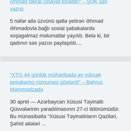
Əhməd təkrar cinayət törədib? – ŞOK səs
yazısı
5 nəfər ailə üzvünü qətlə yetirən Əhməd
Əhmədovla bağlı sosial şəbəkələrdə
xoşagəlməz məlumatlar yayılıb. Belə ki, bir
qadının səs yazısı paylaşılıb....
“XTQ 44 günlük müharibədə ən yüksək
peşəkarlıq nümunəsi göstərdi” – Bəhruz
Məmmədzadə
30 aprel — Azərbaycan Xüsusi Təyinatlı
Qüvvələrinin yaradılmasının 27-ci ildönümüdür.
Bu münasibətlə “Xüsusi Təyinatlıların Qaziləri,
Şəhid ailələri ...