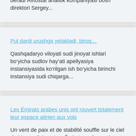
beradi Avtostat analitik kompaniyasi bosh
direktori Sergey...
Pul dardi urushga yetakladi, biroq…
Qashqadaryo viloyati sudi jinoyat ishlari
bo‘yicha sudlov hay’ati apellyasiya
instansiyasida ko‘rilgan ish bo‘yicha birinchi
instansiya sudi chiqarga...
Les Émirats arabes unis ont rouvert totalement
leur espace aérien aux vols
Un vent de paix et de stabilité souffle sur le ciel