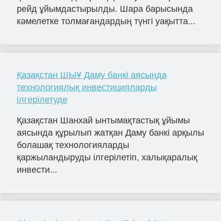
рейд ұйымдастырылды. Шара барысында
кәмелетке толмағандардың түнгі уақытта...
Қазақстан ШЫҰ Даму банкі аясында
технологиялық инвестицияларды
ілгерілетуде
Қазақстан Шанхай ынтымақтастық ұйымы
аясында құрылып жатқан Даму банкі арқылы
болашақ технологияларды
қаржыландыруды ілгерілетіп, халықаралық
инвести...