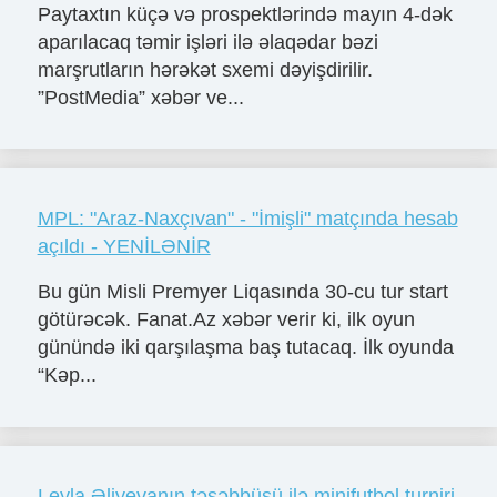
Paytaxtın küçə və prospektlərində mayın 4-dək
aparılacaq təmir işləri ilə əlaqədar bəzi
marşrutların hərəkət sxemi dəyişdirilir.
”PostMedia” xəbər ve...
MPL: "Araz-Naxçıvan" - "İmişli" matçında hesab
açıldı - YENİLƏNİR
Bu gün Misli Premyer Liqasında 30-cu tur start
götürəcək. Fanat.Az xəbər verir ki, ilk oyun
günündə iki qarşılaşma baş tutacaq. İlk oyunda
“Kəp...
Leyla Əliyevanın təşəbbüsü ilə minifutbol turniri