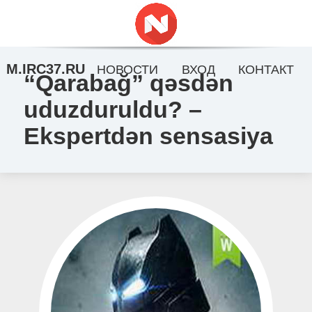
M.IRC37.RU
НОВОСТИ
ВХОД
КОНТАКТ
“Qarabağ” qəsdən
uduzduruldu? –
Ekspertdən sensasiya