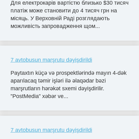
Для електрокарів вартістю близько $30 тисяч
платіж може становити до 4 тисяч грн на
місяць. У Верховній Раді розглядають
можливість запровадження щом...
7 avtobusun marşrutu dəyişdirildi
Paytaxtın küçə və prospektlərində mayın 4-dək
aparılacaq təmir işləri ilə əlaqədar bəzi
marşrutların hərəkət sxemi dəyişdirilir.
”PostMedia” xəbər ve...
7 avtobusun marşrutu dəyişdirildi