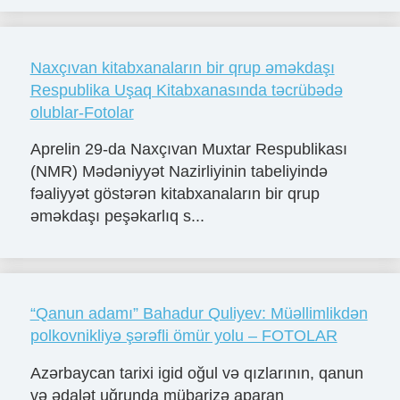
Naxçıvan kitabxanaların bir qrup əməkdaşı
Respublika Uşaq Kitabxanasında təcrübədə
olublar-Fotolar
Aprelin 29-da Naxçıvan Muxtar Respublikası
(NMR) Mədəniyyət Nazirliyinin tabeliyində
fəaliyyət göstərən kitabxanaların bir qrup
əməkdaşı peşəkarlıq s...
“Qanun adamı” Bahadur Quliyev: Müəllimlikdən
polkovnikliyə şərəfli ömür yolu – FOTOLAR
Azərbaycan tarixi igid oğul və qızlarının, qanun
və ədalət uğrunda mübarizə aparan