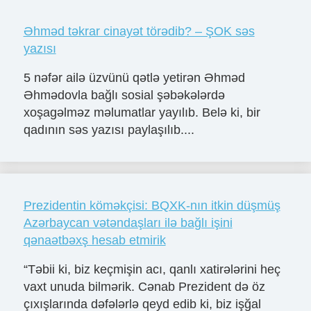
Əhməd təkrar cinayət törədib? – ŞOK səs
yazısı
5 nəfər ailə üzvünü qətlə yetirən Əhməd
Əhmədovla bağlı sosial şəbəkələrdə
xoşagəlməz məlumatlar yayılıb. Belə ki, bir
qadının səs yazısı paylaşılıb....
Prezidentin köməkçisi: BQXK-nın itkin düşmüş
Azərbaycan vətəndaşları ilə bağlı işini
qənaətbəxş hesab etmirik
“Təbii ki, biz keçmişin acı, qanlı xatirələrini heç
vaxt unuda bilmərik. Cənab Prezident də öz
çıxışlarında dəfələrlə qeyd edib ki, biz işğal