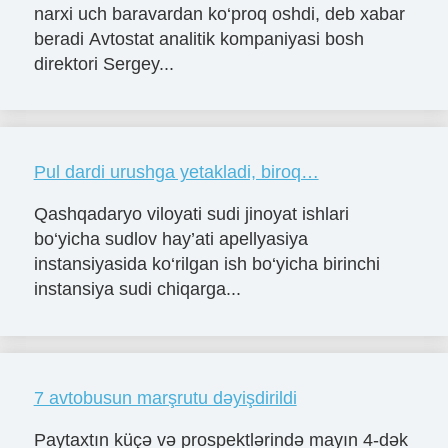
narxi uch baravardan ko‘proq oshdi, deb xabar
beradi Avtostat analitik kompaniyasi bosh
direktori Sergey...
Pul dardi urushga yetakladi, biroq…
Qashqadaryo viloyati sudi jinoyat ishlari
bo‘yicha sudlov hay’ati apellyasiya
instansiyasida ko‘rilgan ish bo‘yicha birinchi
instansiya sudi chiqarga...
7 avtobusun marşrutu dəyişdirildi
Paytaxtın küçə və prospektlərində mayın 4-dək