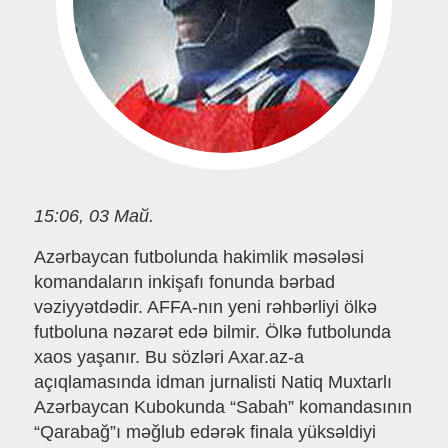
15:06, 03 Май.
Azərbaycan futbolunda hakimlik məsələsi
komandaların inkişafı fonunda bərbad
vəziyyətdədir. AFFA-nın yeni rəhbərliyi ölkə
futboluna nəzarət edə bilmir. Ölkə futbolunda
xaos yaşanır. Bu sözləri Axar.az-a
açıqlamasında idman jurnalisti Natiq Muxtarlı
Azərbaycan Kubokunda “Sabah” komandasının
“Qarabağ”ı məğlub edərək finala yüksəldiyi