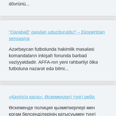
dövrünü...
“Qarabağ” qəsdən uduzduruldu? – Ekspertdən
sensasiya
Azərbaycan futbolunda hakimlik məsələsi
komandaların inkişafı fonunda bərbad
vəziyyətdədir. AFFA-nın yeni rəhbərliyi ölkə
futboluna nəzarət edə bilmi...
«Қауіпсіз қала»: Өскемендегі түнгі рейд
Өскеменде полиция қызметкерлері мен
қоғам белсенділерінің қатысуымен түнгі