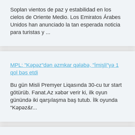
Soplan vientos de paz y estabilidad en los
cielos de Oriente Medio. Los Emiratos Árabes
Unidos han anunciado la tan esperada noticia
para turistas y ...
MPL: "Kəpəz"dən əzmkar qələbə, "İmişli"yə 1
qol bəs etdi
Bu gün Misli Premyer Liqasında 30-cu tur start
götürüb. Fanat.Az xəbər verir ki, ilk oyun
günündə iki qarşılaşma baş tutub. İlk oyunda
“Kəpəz&r...