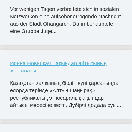
Vor wenigen Tagen verbreitete sich in sozialen
Netzwerken eine aufsehenerregende Nachricht
aus der Stadt Ohangaron. Darin behauptete
eine Gruppe Juge...
Ирина Новицкая - ақындар айтысының
жеңімпазы
Қазақстан халқының бірлігі күні қарсаңында
елорда төрінде «Алтын шаңырақ»
республикалық этносаралық ақындар
айтысы мәресіне жетті. Дүбірлі додада суы...