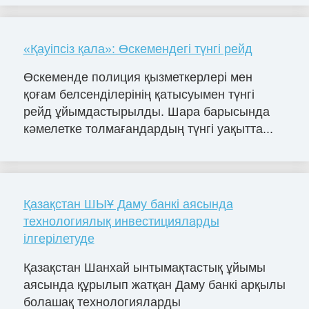
«Қауіпсіз қала»: Өскемендегі түнгі рейд
Өскеменде полиция қызметкерлері мен
қоғам белсенділерінің қатысуымен түнгі
рейд ұйымдастырылды. Шара барысында
кәмелетке толмағандардың түнгі уақытта...
Қазақстан ШЫҰ Даму банкі аясында
технологиялық инвестицияларды
ілгерілетуде
Қазақстан Шанхай ынтымақтастық ұйымы
аясында құрылып жатқан Даму банкі арқылы
болашақ технологияларды