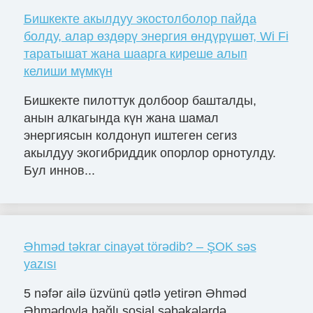
Бишкекте акылдуу экостолболор пайда
болду, алар өздөрү энергия өндүрүшөт, Wi Fi
таратышат жана шаарга киреше алып
келиши мүмкүн
Бишкекте пилоттук долбоор башталды,
анын алкагында күн жана шамал
энергиясын колдонуп иштеген сегиз
акылдуу экогибриддик опорлор орнотулду.
Бул иннов...
Əhməd təkrar cinayət törədib? – ŞOK səs
yazısı
5 nəfər ailə üzvünü qətlə yetirən Əhməd
Əhmədovla bağlı sosial şəbəkələrdə