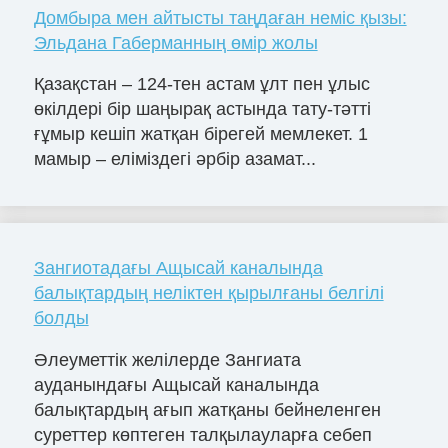
Домбыра мен айтысты таңдаған неміс қызы:
Эльдана Габерманның өмір жолы
Қазақстан – 124-тен астам ұлт пен ұлыс
өкілдері бір шаңырақ астында тату-тәтті
ғұмыр кешіп жатқан бірегей мемлекет. 1
мамыр – еліміздегі әрбір азамат...
Зангиотадағы Ащысай каналында
балықтардың неліктен қырылғаны белгілі
болды
Әлеуметтік желілерде Зангиата
ауданындағы Ащысай каналында
балықтардың ағып жатқаны бейнеленген
суреттер көптеген талқылауларға себеп