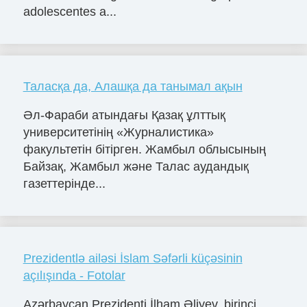
adolescentes a...
Таласқа да, Алашқа да танымал ақын
Әл-Фараби атындағы Қазақ ұлттық
университетінің «Журналистика»
факультетін бітірген. Жамбыл облысының
Байзақ, Жамбыл және Талас аудандық
газеттерінде...
Prezidentlə ailəsi İslam Səfərli küçəsinin
açılışında - Fotolar
Azərbaycan Prezidenti İlham Əliyev, birinci