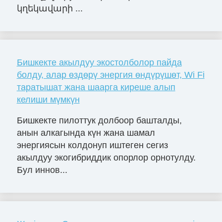
կղեկավարի ...
Бишкекте акылдуу экостолболор пайда
болду, алар өздөрү энергия өндүрүшөт, Wi Fi
таратышат жана шаарга киреше алып
келиши мүмкүн
Бишкекте пилоттук долбоор башталды,
анын алкагында күн жана шамал
энергиясын колдонуп иштеген сегиз
акылдуу экогибриддик опорлор орнотулду.
Бул иннов...