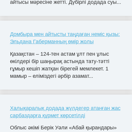
айтысы мәресіне жетті. Дүбірлі додада суы...
Домбыра мен айтысты таңдаған неміс қызы:
Эльдана Габерманның өмір жолы
Қазақстан – 124-тен астам ұлт пен ұлыс
өкілдері бір шаңырақ астында тату-тәтті
ғұмыр кешіп жатқан бірегей мемлекет. 1
мамыр – еліміздегі әрбір азамат...
Халықаралық додада жүлдегер атанған жас
сарбаздарға құрмет көрсетілді
Облыс әкімі Берік Уәли «Абай қырандары»