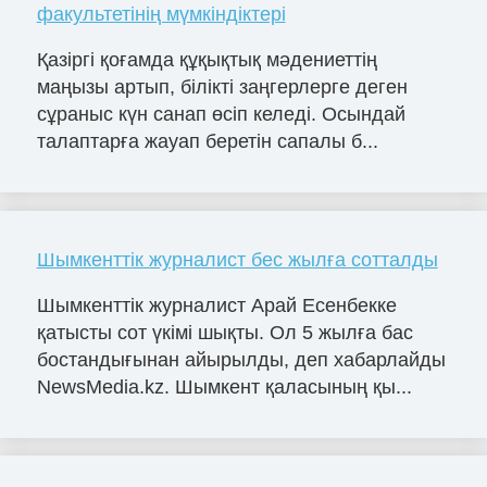
факультетінің мүмкіндіктері
Қазіргі қоғамда құқықтық мәдениеттің
маңызы артып, білікті заңгерлерге деген
сұраныс күн санап өсіп келеді. Осындай
талаптарға жауап беретін сапалы б...
Шымкенттік журналист бес жылға сотталды
Шымкенттік журналист Арай Есенбекке
қатысты сот үкімі шықты. Ол 5 жылға бас
бостандығынан айырылды, деп хабарлайды
NewsMedia.kz. Шымкент қаласының қы...