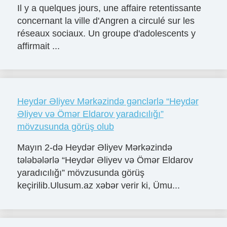
Il y a quelques jours, une affaire retentissante
concernant la ville d'Angren a circulé sur les
réseaux sociaux. Un groupe d'adolescents y
affirmait ...
Heydər Əliyev Mərkəzində gənclərlə “Heydər
Əliyev və Ömər Eldarov yaradıcılığı”
mövzusunda görüş olub
Mayın 2-də Heydər Əliyev Mərkəzində
tələbələrlə “Heydər Əliyev və Ömər Eldarov
yaradıcılığı” mövzusunda görüş
keçirilib.Ulusum.az xəbər verir ki, Ümu...