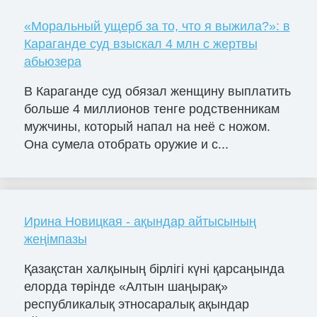
«Моральный ущерб за то, что я выжила?»: в
Караганде суд взыскал 4 млн с жертвы
абьюзера
В Караганде суд обязал женщину выплатить
больше 4 миллионов тенге родственникам
мужчины, который напал на неё с ножом.
Она сумела отобрать оружие и с...
Ирина Новицкая - ақындар айтысының
жеңімпазы
Қазақстан халқының бірлігі күні қарсаңында
елорда төрінде «Алтын шаңырақ»
республикалық этносаралық ақындар