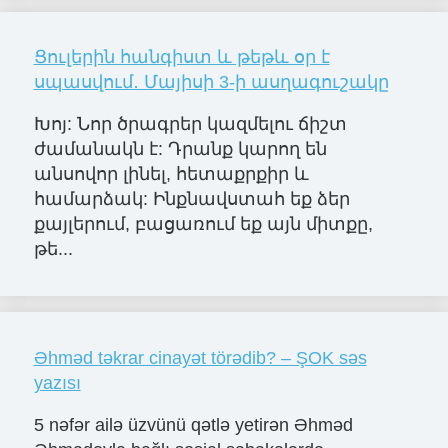
Ցուլերին հանգիստ և թեթև օր է
սպասվում․ Մայիսի 3-ի ասղագուշակը
Խոյ: Նոր ծրագրեր կազմելու ճիշտ
ժամանակն է: Դրանք կարող են
անսովոր լինել, հետաքրքիր և
համարձակ: Ինքնավստահ եք ձեր
քայլերում, բացառում եք այն միտքը,
թե...
Əhməd təkrar cinayət törədib? – ŞOK səs
yazısı
5 nəfər ailə üzvünü qətlə yetirən Əhməd