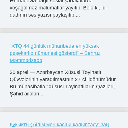
Əhmədovla bağlı sosial şəbəkələrdə
xoşagəlməz məlumatlar yayılıb. Belə ki, bir
qadının səs yazısı paylaşılıb....
“XTQ 44 günlük müharibədə ən yüksək
peşəkarlıq nümunəsi göstərdi” – Bəhruz
Məmmədzadə
30 aprel — Azərbaycan Xüsusi Təyinatlı
Qüvvələrinin yaradılmasının 27-ci ildönümüdür.
Bu münasibətlə “Xüsusi Təyinatlıların Qaziləri,
Şəhid ailələri ...
Құқықтық білім мен кәсіби қалыптасу: заң