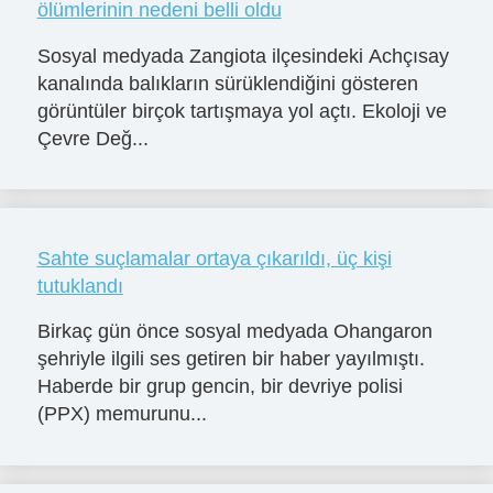
ölümlerinin nedeni belli oldu
Sosyal medyada Zangiota ilçesindeki Achçısay
kanalında balıkların sürüklendiğini gösteren
görüntüler birçok tartışmaya yol açtı. Ekoloji ve
Çevre Değ...
Sahte suçlamalar ortaya çıkarıldı, üç kişi
tutuklandı
Birkaç gün önce sosyal medyada Ohangaron
şehriyle ilgili ses getiren bir haber yayılmıştı.
Haberde bir grup gencin, bir devriye polisi
(PPX) memurunu...