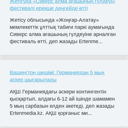
Жетісуда «Сиверс алма ағашының гүлдеуі»
фестивалі ерекше деңгейде өтті
Жетісу облысында «Жоңғар-Алатау»
мемлекеттік ұлттық табиғи паркі аумағында
Сиверс алма ағашының гүлдеуіне арналған
фестиваль өтті, деп жазады Ertenme...
Вашингтон шешімі: Германиядан 5 мың
әскер шығарылады
АҚШ Германиядағы әскери контингентін
қысқартып, алдағы 6-12 ай ішінде шамамен
5 мың сарбазын елден әкетеді, деп жазады
Ertenmedia.kz. АҚШ қорғаныс ми...