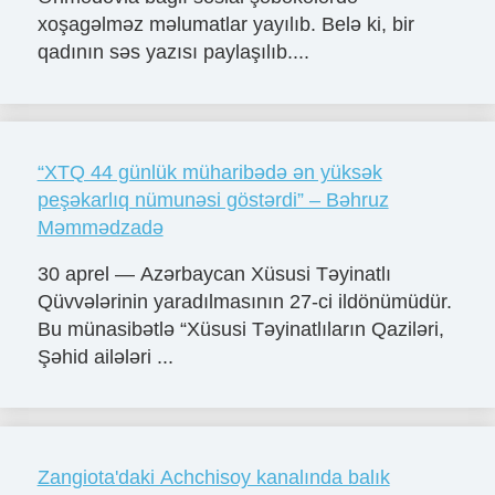
xoşagəlməz məlumatlar yayılıb. Belə ki, bir
qadının səs yazısı paylaşılıb....
“XTQ 44 günlük müharibədə ən yüksək
peşəkarlıq nümunəsi göstərdi” – Bəhruz
Məmmədzadə
30 aprel — Azərbaycan Xüsusi Təyinatlı
Qüvvələrinin yaradılmasının 27-ci ildönümüdür.
Bu münasibətlə “Xüsusi Təyinatlıların Qaziləri,
Şəhid ailələri ...
Zangiota'daki Achchisoy kanalında balık