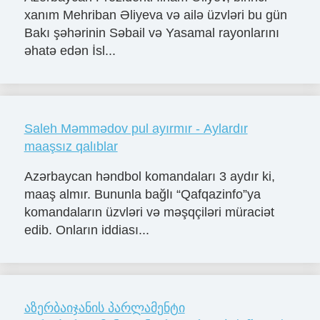
xanım Mehriban Əliyeva və ailə üzvləri bu gün
Bakı şəhərinin Səbail və Yasamal rayonlarını
əhatə edən İsl...
Saleh Məmmədov pul ayırmır - Aylardır
maaşsız qalıblar
Azərbaycan həndbol komandaları 3 aydır ki,
maaş almır. Bununla bağlı “Qafqazinfo”ya
komandaların üzvləri və məşqçiləri müraciət
edib. Onların iddiası...
აზერბაიჯანის პარლამენტი