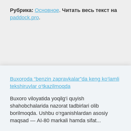
Рубрика:
Основное
.
Читать весь текст на
paddock.pro
.
Buxoroda “benzin zapravkalar”da keng ko‘lamli
tekshiruvlar o‘tkazilmoqda
Buxoro viloyatida yoqilg‘i quyish
shahobchalarida nazorat tadbirlari olib
borilmoqda. Ushbu o‘rganishlardan asosiy
maqsad — AI-80 markali hamda sifat...