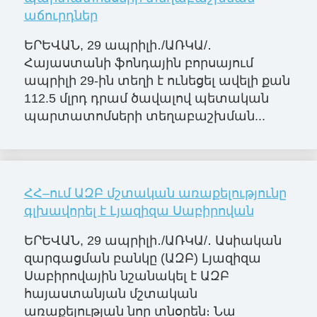
աճուրդներ
ԵՐԵՎԱՆ, 29 ապրիլի․/ԱՌԿԱ/․
Հայաստանի ֆոնդային բորսայում
ապրիլի 29-ին տեղի է ունեցել ավելի քան
112.5 մլրդ դրամ ծավալով պետական
պարտատոմսերի տեղաբաշխման...
ՀՀ–ում ԱԶԲ մշտական առաքելությունը
գլխավորել է Լյազիզա Սաբիրովան
ԵՐԵՎԱՆ, 29 ապրիլի․/ԱՌԿԱ/․ Ասիական
զարգացման բանկը (ԱԶԲ) Լյազիզա
Սաբիրովային նշանակել է ԱԶԲ
հայաստանյան մշտական
առաքելության նոր տնօրեն։ Նա