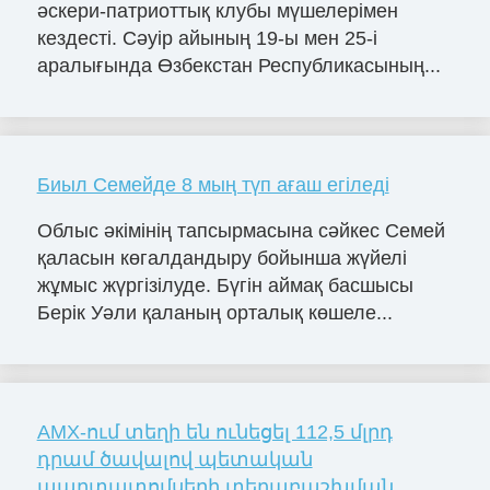
әскери-патриоттық клубы мүшелерімен
кездесті. Сәуір айының 19-ы мен 25-і
аралығында Өзбекстан Республикасының...
Биыл Семейде 8 мың түп ағаш егіледі
Облыс әкімінің тапсырмасына сәйкес Семей
қаласын көгалдандыру бойынша жүйелі
жұмыс жүргізілуде. Бүгін аймақ басшысы
Берік Уәли қаланың орталық көшеле...
AMX-ում տեղի են ունեցել 112,5 մլրդ
դրամ ծավալով պետական
պարտատոմսերի տեղաբաշխման