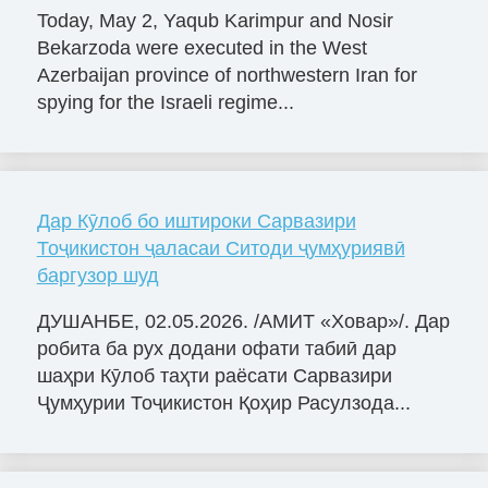
Today, May 2, Yaqub Karimpur and Nosir
Bekarzoda were executed in the West
Azerbaijan province of northwestern Iran for
spying for the Israeli regime...
Дар Кӯлоб бо иштироки Сарвазири
Тоҷикистон ҷаласаи Ситоди ҷумҳуриявӣ
баргузор шуд
ДУШАНБЕ, 02.05.2026. /АМИТ «Ховар»/. Дар
робита ба рух додани офати табиӣ дар
шаҳри Кӯлоб таҳти раёсати Сарвазири
Ҷумҳурии Тоҷикистон Қоҳир Расулзода...