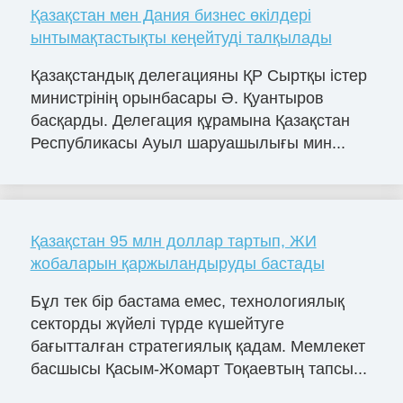
Қазақстан мен Дания бизнес өкілдері
ынтымақтастықты кеңейтуді талқылады
Қазақстандық делегацияны ҚР Сыртқы істер
министрінің орынбасары Ә. Қуантыров
басқарды. Делегация құрамына Қазақстан
Республикасы Ауыл шаруашылығы мин...
Қазақстан 95 млн доллар тартып, ЖИ
жобаларын қаржыландыруды бастады
Бұл тек бір бастама емес, технологиялық
секторды жүйелі түрде күшейтуге
бағытталған стратегиялық қадам. Мемлекет
басшысы Қасым-Жомарт Тоқаевтың тапсы...