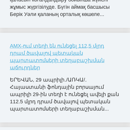
жұмыс жүргізілуде. Бүгін аймақ басшысы
Берік Уәли қаланың орталық көшеле...
AMX-ում տեղի են ունեցել 112,5 մլրդ
դրամ ծավալով պետական
պարտատոմսերի տեղաբաշխման
աճուրդներ
ԵՐԵՎԱՆ, 29 ապրիլի․/ԱՌԿԱ/․
Հայաստանի ֆոնդային բորսայում
ապրիլի 29-ին տեղի է ունեցել ավելի քան
112.5 մլրդ դրամ ծավալով պետական
պարտատոմսերի տեղաբաշխման...