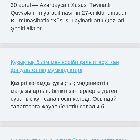
30 aprel — Azərbaycan Xüsusi Təyinatlı
Qüvvələrinin yaradılmasının 27-ci ildönümüdür.
Bu münasibətlə “Xüsusi Təyinatlıların Qaziləri,
Şəhid ailələri ...
Құқықтық білім мен кәсіби қалыптасу: заң
факультетінің мүмкіндіктері
Қазіргі қоғамда құқықтық мәдениеттің
маңызы артып, білікті заңгерлерге деген
сұраныс күн санап өсіп келеді. Осындай
талаптарға жауап беретін сапалы б...