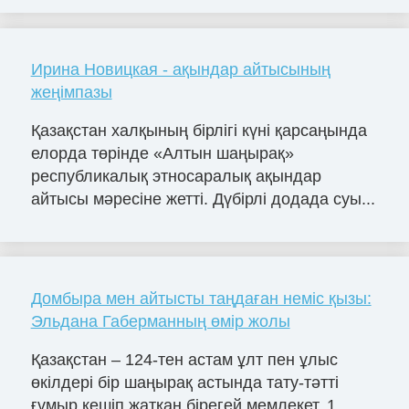
Ирина Новицкая - ақындар айтысының
жеңімпазы
Қазақстан халқының бірлігі күні қарсаңында
елорда төрінде «Алтын шаңырақ»
республикалық этносаралық ақындар
айтысы мәресіне жетті. Дүбірлі додада суы...
Домбыра мен айтысты таңдаған неміс қызы:
Эльдана Габерманның өмір жолы
Қазақстан – 124-тен астам ұлт пен ұлыс
өкілдері бір шаңырақ астында тату-тәтті
ғұмыр кешіп жатқан бірегей мемлекет. 1