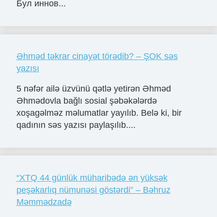
Бул иннов...
Əhməd təkrar cinayət törədib? – ŞOK səs
yazısı
5 nəfər ailə üzvünü qətlə yetirən Əhməd
Əhmədovla bağlı sosial şəbəkələrdə
xoşagəlməz məlumatlar yayılıb. Belə ki, bir
qadının səs yazısı paylaşılıb....
“XTQ 44 günlük müharibədə ən yüksək
peşəkarlıq nümunəsi göstərdi” – Bəhruz
Məmmədzadə