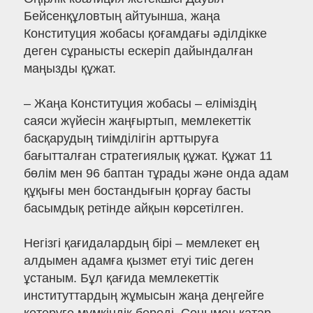
Бейсенқұловтың айтуынша, жаңа
Конституция жобасы қоғамдағы әділдікке
деген сұранысты ескеріп дайындалған
маңызды құжат.
– Жаңа Конституция жобасы – еліміздің
саяси жүйесін жаңғыртып, мемлекеттік
басқарудың тиімділігін арттыруға
бағытталған стратегиялық құжат. Құжат 11
бөлім мен 96 баптан тұрады және онда адам
құқығы мен бостандығын қорғау басты
басымдық ретінде айқын көрсетілген.
Негізгі қағидалардың бірі – мемлекет ең
алдымен адамға қызмет етуі тиіс деген
ұстаным. Бұл қағида мемлекеттік
институттардың жұмысын жаңа деңгейге