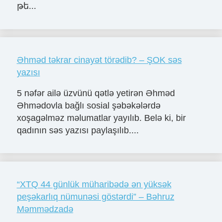
թե...
Əhməd təkrar cinayət törədib? – ŞOK səs
yazısı
5 nəfər ailə üzvünü qətlə yetirən Əhməd
Əhmədovla bağlı sosial şəbəkələrdə
xoşagəlməz məlumatlar yayılıb. Belə ki, bir
qadının səs yazısı paylaşılıb....
“XTQ 44 günlük müharibədə ən yüksək
peşəkarlıq nümunəsi göstərdi” – Bəhruz
Məmmədzadə