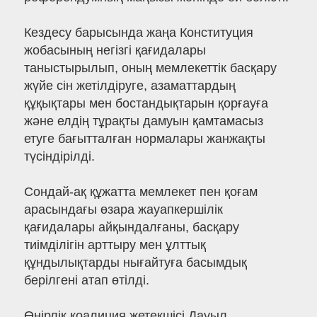
Кездесу барысында жаңа Конституция
жобасының негізгі қағидалары
таныстырылып, оның мемлекеттік басқару
жүйе сін жетілдіруге, азаматтардың
құқықтары мен бостандықтарын қорғауға
және елдің тұрақты дамуын қамтамасыз
етуге бағытталған нормалары жанжақты
түсіндірілді.
Сондай-ақ құжатта мемлекет пен қоғам
арасындағы өзара жауапкершілік
қағидалары айқындалғаны, басқару
тиімділігін арттыру мен ұлттық
құндылықтарды нығайтуға басымдық
берілгені атап өтілді.
Өңірлік коалиция жетекшісі Дауыл