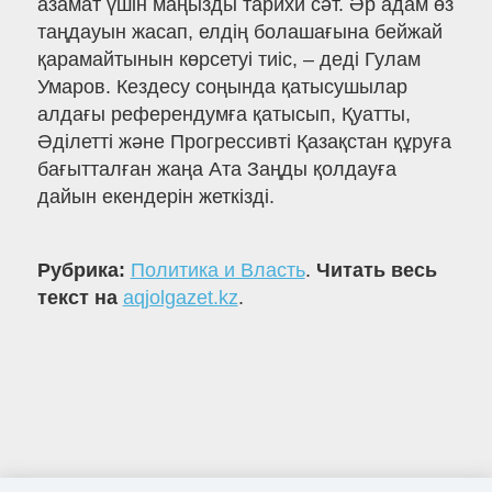
азамат үшін маңызды тарихи сәт. Әр адам өз
таңдауын жасап, елдің болашағына бейжай
қарамайтынын көрсетуі тиіс, – деді Гулам
Умаров. Кездесу соңында қатысушылар
алдағы референдумға қатысып, Қуатты,
Әділетті және Прогрессивті Қазақстан құруға
бағытталған жаңа Ата Заңды қолдауға
дайын екендерін жеткізді.
Рубрика:
Политика и Власть
.
Читать весь
текст на
aqjolgazet.kz
.