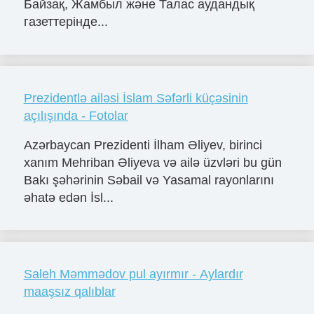
Байзақ, Жамбыл және Талас аудандық
газеттерінде...
Prezidentlə ailəsi İslam Səfərli küçəsinin
açılışında - Fotolar
Azərbaycan Prezidenti İlham Əliyev, birinci
xanım Mehriban Əliyeva və ailə üzvləri bu gün
Bakı şəhərinin Səbail və Yasamal rayonlarını
əhatə edən İsl...
Saleh Məmmədov pul ayırmır - Aylardır
maaşsız qalıblar