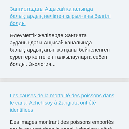
Зангиотадағы Ащысай каналында
балықтардың неліктен қырылғаны белгілі
болды
Әлеуметтік желілерде Зангиата
ауданындағы Ащысай каналында
балықтардың ағып жатқаны бейнеленген
суреттер көптеген талқылауларға себеп
болды. Экология...
Les causes de la mortalité des poissons dans
le canal Achchisoy à Zangiota ont été
identifiées
Des images montrant des poissons emportés