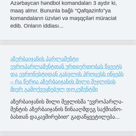
Azərbaycan həndbol komandaları 3 aydır ki,
maaş almır. Bununla bağlı “Qafqazinfo”ya
komandaların üzvləri və məşqçiləri müraciət
edib. Onların iddiası...
აზერბაიჯანის პარლამენტი
ევროპარლამენტთან ურთიერთობას წყვეტს
და ევრონესტიდან გასვლის პროცესს იწყებს
– რა წერია აზერბაიჯანის მილი მეჯლისის
მიერ გამოქვეყნებულ დოკუმენტში
აზერ­ბა­ი­ჯა­ნის მილი მე­ჯლის­მა “ევ­რო­პარ­ლა­
მენ­ტის აზერ­ბა­ი­ჯა­ნის წი­ნა­აღ­მდეგ საქ­მი­ა­ნო­
ბას­თან და­კავ­ში­რე­ბით“ გა­და­წყვე­ტი­ლე­ბა...