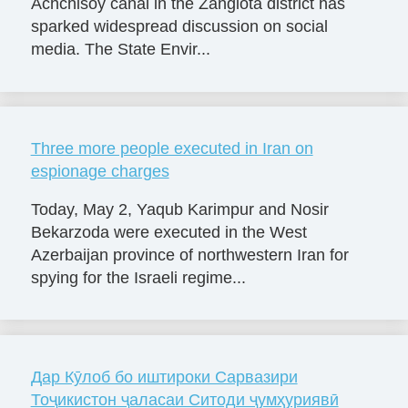
Achchisoy canal in the Zangiota district has
sparked widespread discussion on social
media. The State Envir...
Three more people executed in Iran on
espionage charges
Today, May 2, Yaqub Karimpur and Nosir
Bekarzoda were executed in the West
Azerbaijan province of northwestern Iran for
spying for the Israeli regime...
Дар Кӯлоб бо иштироки Сарвазири
Тоҷикистон ҷаласаи Ситоди ҷумҳуриявӣ