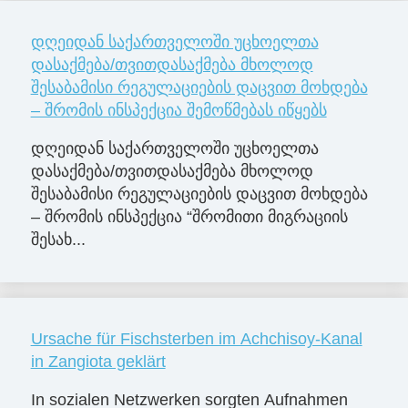
დღეიდან საქართველოში უცხოელთა
დასაქმება/თვითდასაქმება მხოლოდ
შესაბამისი რეგულაციების დაცვით მოხდება
– შრომის ინსპექცია შემოწმებას იწყებს
დღეიდან საქართველოში უცხოელთა
დასაქმება/თვითდასაქმება მხოლოდ
შესაბამისი რეგულაციების დაცვით მოხდება
– შრომის ინსპექცია “შრომითი მიგრაციის
შესახ...
Ursache für Fischsterben im Achchisoy-Kanal
in Zangiota geklärt
In sozialen Netzwerken sorgten Aufnahmen