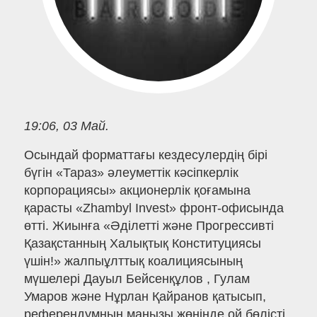
19:06, 03 Май.
Осындай форматтағы кездесулердің бірі
бүгін «Тараз» әлеуметтік кәсіпкерлік
корпорациясы» акционерлік қоғамына
қарасты «Zhambyl Invest» фронт-офисында
өтті. Жиынға «Әділетті және Прогрессивті
Қазақстанның Халықтық Конституциясы
үшін!» жалпыұлттық коалициясының
мүшелері Дауыл Бейсенқұлов , Гулам
Умаров және Нұрлан Қайранов қатысып,
референдумның маңызы жөнінде ой бөлісті.