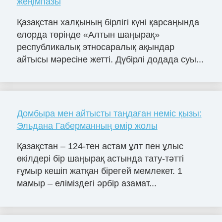
жеңімпазы
Қазақстан халқының бірлігі күні қарсаңында
елорда төрінде «Алтын шаңырақ»
республикалық этносаралық ақындар
айтысы мәресіне жетті. Дүбірлі додада суы...
Домбыра мен айтысты таңдаған неміс қызы:
Эльдана Габерманның өмір жолы
Қазақстан – 124-тен астам ұлт пен ұлыс
өкілдері бір шаңырақ астында тату-тәтті
ғұмыр кешіп жатқан бірегей мемлекет. 1
мамыр – еліміздегі әрбір азамат...