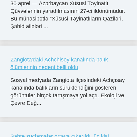
30 aprel — Azərbaycan Xüsusi Təyinatlı
Qüvvələrinin yaradılmasının 27-ci ildönümüdür.
Bu münasibətlə “Xüsusi Təyinatlıların Qaziləri,
Şəhid ailələri ...
Zangiota'daki Achchisoy kanalında balık
ölümlerinin nedeni belli oldu
Sosyal medyada Zangiota ilçesindeki Achçısay
kanalında balıkların sürüklendiğini gösteren
görüntüler birçok tartışmaya yol açtı. Ekoloji ve
Çevre Değ...
Sahte suçlamalar ortaya çıkarıldı, üç kişi