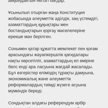
айқындайтын негізгі бағдар.
Ұсынылып отырған жаңа Конституция
жобасында әлеуметтік әділдік, заң үстемдігі,
азаматтардың құқықтары мен
бостандықтарын қорғау мәселелеріне
ерекше мән берілген.
Сонымен қатар құжатта мемлекет пен қоғам
арасындағы жауапкершілік қағидалары
нақты көрсетіліп, азаматтардың ел өміріне
белс енді ара ласуына жағдай жасалады.
Бұл өзгерістер еліміздің тұрақты дамуына,
экономикалық және әлеуметтік
реформалардың тиімді жүзеге асуына
мүмкіндік береді.
Сондықтан алдағы референдум әрбір