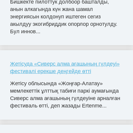
Бишкекте пилоттук долбоор башталды,
анын алкагында күн жана шамал
энергиясын колдонуп иштеген сегиз
акылдуу экогибриддик опорлор орнотулду.
Бул иннов...
Жетісуда «Сиверс алма ағашының гүлдеуі»
фестивалі ерекше деңгейде өтті
Жетісу облысында «Жоңғар-Алатау»
мемлекеттік ұлттық табиғи паркі аумағында
Сиверс алма ағашының гүлдеуіне арналған
фестиваль өтті, деп жазады Ertenme...