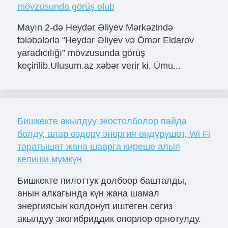
mövzusunda görüş olub
Mayın 2-də Heydər Əliyev Mərkəzində
tələbələrlə “Heydər Əliyev və Ömər Eldarov
yaradıcılığı” mövzusunda görüş
keçirilib.Ulusum.az xəbər verir ki, Ümu...
Бишкекте акылдуу экостолболор пайда
болду, алар өздөрү энергия өндүрүшөт, Wi Fi
таратышат жана шаарга киреше алып
келиши мүмкүн
Бишкекте пилоттук долбоор башталды,
анын алкагында күн жана шамал
энергиясын колдонуп иштеген сегиз
акылдуу экогибриддик опорлор орнотулду.