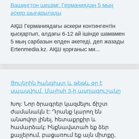
Вашингтон шешімі: Германиядан 5 мың
әскер шығарылады
АҚШ Германиядағы әскери контингентін
қысқартып, алдағы 6-12 ай ішінде шамамен
5 мың сарбазын елден әкетеді, деп жазады
Ertenmedia.kz. АҚШ қорғаныс ми...
Ցուլերին հանգիստ և թեթև օր է
սպասվում․ Մայիսի 3-ի ասղագուշակը
Խոյ: Նոր ծրագրեր կազմելու ճիշտ
ժամանակն է: Դրանք կարող են
անսովոր լինել, հետաքրքիր և
համարձակ: Ինքնավստահ եք ձեր
քայլերում, բացառում եք այն միտքը,