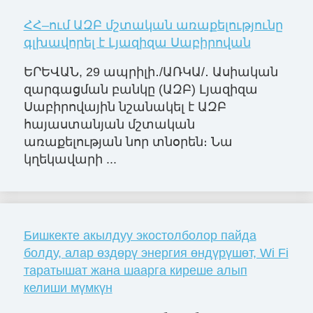
ՀՀ–ում ԱԶԲ մշտական առաքելությունը
գլխավորել է Լյազիզա Սաբիրովան
ԵՐԵՎԱՆ, 29 ապրիլի․/ԱՌԿԱ/․ Ասիական
զարգացման բանկը (ԱԶԲ) Լյազիզա
Սաբիրովային նշանակել է ԱԶԲ
հայաստանյան մշտական
առաքելության նոր տնօրեն։ Նա
կղեկավարի ...
Бишкекте акылдуу экостолболор пайда
болду, алар өздөрү энергия өндүрүшөт, Wi Fi
таратышат жана шаарга киреше алып
келиши мүмкүн