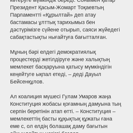
көтеруге мүмкіндік береді. Сонымен қатар
Президент Қасым-Жомарт Тоқаевтың
Парламентті «Құрылтай» деп атау
бастамасы ұлттық тарихымыз бен
дәстүрімізге сүйене отырып, саяси жүйедегі
сабақтастықты нығайтуға бағытталған.
Мұның бәрі елдегі демократиялық
процестерді жетілдіруге және халықтың
мемлекет басқаруына қатысу мүмкіндігін
кеңейтуге ықпал етеді, – деді Дауыл
Бейсенқұлов.
Ал коалиция мүшесі Гулам Умаров жаңа
Конституция жобасы қоғамның дамуына тың
серпін беретінін атап өтті. – Конституция –
мемлекеттің басты құқықтық құжаты ғана
еме с, ол елдің болашақ даму бағытын