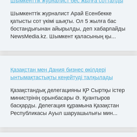
Шымкенттік журналист бес жылға сотталды
Шымкенттік журналист Арай Есенбекке
қатысты сот үкімі шықты. Ол 5 жылға бас
бостандығынан айырылды, деп хабарлайды
NewsMedia.kz. Шымкент қаласының қы...
Қазақстан мен Дания бизнес өкілдері
ынтымақтастықты кеңейтуді талқылады
Қазақстандық делегацияны ҚР Сыртқы істер
министрінің орынбасары Ә. Қуантыров
басқарды. Делегация құрамына Қазақстан
Республикасы Ауыл шаруашылығы мин...