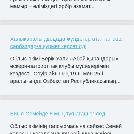
мамыр – еліміздегі әрбір азамат...
Халықаралық додада жүлдегер атанған жас
сарбаздарға құрмет көрсетілді
Облыс әкімі Берік Уәли «Абай қырандары»
әскери-патриоттық клубы мүшелерімен
кездесті. Сәуір айының 19-ы мен 25-і
аралығында Өзбекстан Республикасының...
Биыл Семейде 8 мың түп ағаш егіледі
Облыс әкімінің тапсырмасына сәйкес Семей
қаласын көгалдандыру бойынша жүйелі