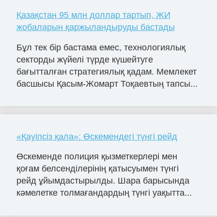
Қазақстан 95 млн доллар тартып, ЖИ
жобаларын қаржыландыруды бастады
Бұл тек бір бастама емес, технологиялық
секторды жүйелі түрде күшейтуге
бағытталған стратегиялық қадам. Мемлекет
басшысы Қасым-Жомарт Тоқаевтың тапсы...
«Қауіпсіз қала»: Өскемендегі түнгі рейд
Өскеменде полиция қызметкерлері мен
қоғам белсенділерінің қатысуымен түнгі
рейд ұйымдастырылды. Шара барысында
кәмелетке толмағандардың түнгі уақытта...