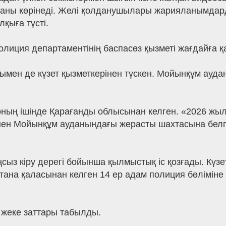
лғаны көрінеді. Желі қолданушылары жарияланымдар
лқыға түсті.
ция департаментінің баспасөз қызметі жағдайға қат
ен де күзет қызметкерінен түскен. Мойынқұм ауданы
оның ішінде Қарағанды облысынан келген. «2026 жылғы
ен Мойынқұм ауданындағы жерасты шахтасына белгіс
ңсыз кіру дерегі бойынша қылмыстық іс қозғады. Күзет
тана қаласынан келген 14 ер адам полиция бөліміне 
 жеке заттары табылды.