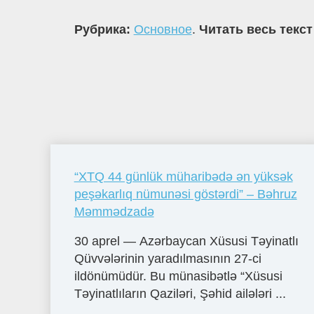
Рубрика:
Основное
.
Читать весь текст
“XTQ 44 günlük müharibədə ən yüksək
peşəkarlıq nümunəsi göstərdi” – Bəhruz
Məmmədzadə
30 aprel — Azərbaycan Xüsusi Təyinatlı
Qüvvələrinin yaradılmasının 27-ci
ildönümüdür. Bu münasibətlə “Xüsusi
Təyinatlıların Qaziləri, Şəhid ailələri ...