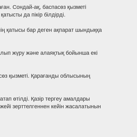
ан. Сондай-ақ, баспасөз қызметі
тысты да пікір білдірді.
ің қатысы бар деген ақпарат шындыққа
алып жүру және алаяқтық бойынша екі
өз қызметі. Қарағанды облысының
тап өтілді. Қазір тергеу амалдары
жейі зерттелгеннен кейін жасалатынын