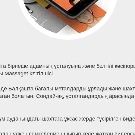
бірнеше адамның ұсталуына және белгілі кәсіпорын
 Massaget.kz тілшісі.
іде Балқашта бағалы металдарды ұрлады және шахтағ
аған болатын. Сондай-ақ, ұсталғандардың арасынд
ұм ауданындағы шахтаға ұқсас жерде түсірілген вид
адан үлкен сөмкелермен шығып келе жатқан видеосы