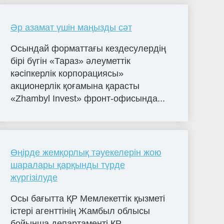
Әр азамат үшін маңызды сәт
Осындай форматтағы кездесулердің
бірі бүгін «Тараз» әлеуметтік
кәсіпкерлік корпорациясы»
акционерлік қоғамына қарасты
«Zhambyl Invest» фронт-офисында...
Өңірде жемқорлық тәуекелерін жою
шаралары қарқынды түрде
жүргізілуде
Осы бағытта ҚР Мемлекеттік қызметі
істері агенттінің Жамбыл облысы
бойынша департаменті ҚР