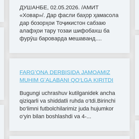
ДУШАНБЕ, 02.05.2026. /АМИТ
«Ховар»/. Дар фасли баҳор ҳамасола
дар бозорҳои Тоҷикистон сабзаю
алафҳои тару тозаи шифобахш ба
фурӯш бароварда мешаванд....
FARGʻONA DERBISIDA JAMOAMIZ
MUHIM GʻALABANI QO‘LGA KIRITDI
Bugungi uchrashuv kutilganidek ancha
qiziqarli va shiddatli ruhda o‘tdi.Birinchi
bo‘limni futbolchilarimiz juda hujumkor
o‘yin bilan boshlashdi va 4-...