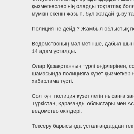
қызметкерлерінің оларды тоқтатпақ бо
мүмкін екенін жазып, бұл жағдай қызу та
Полиция не дейді? Жамбыл облыстық поли
Ведомствоның мәліметінше, дабыл шыным
14 адам ұсталды.
Олар Қазақстанның түрлі өңірлерінен, с
шамасында полицияға күзет қызметкерін
хабарлама түсті.
Сол күні полиция күзетілетін нысанға за
Түркістан, Қарағанды облыстары мен Ас
ведомство өкілдері.
Тексеру барысында ұсталғандардан тек