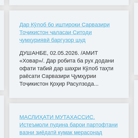
Дар Кӯлоб бо иштироки Сарвазири
Тоҷикистон ҷаласаи Ситоди
ҷумҳуриявӣ баргузор шуд
ДУШАНБЕ, 02.05.2026. /АМИТ
«Ховар»/. Дар робита ба рух додани
офати табиӣ дар шаҳри Кӯлоб таҳти
раёсати Сарвазири Ҷумҳурии
Тоҷикистон Қоҳир Расулзода...
МАСЛИҲАТИ МУТАХАССИС.
Истеъмоли пудина барои партофтани
вазни зиёдатӣ кумак мерасонад