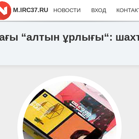
M.IRC37.RU
НОВОСТИ
ВХОД
КОНТАК
ы “алтын ұрлығы“: шахт