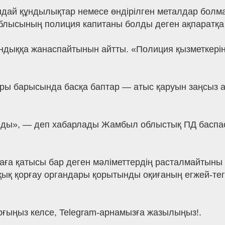
ай құндылықтар немесе өндірілген металдар болмағ
ысының полиция капитаны болды деген ақпаратқа қа
ндыққа жанаспайтынын айтты. «Полиция қызметкерін
ары барысында басқа баптар — атыс қаруын заңсыз 
лды», — деп хабарлады Жамбыл облыстық ПД баспас
аға қатысы бар деген мәліметтердің расталмайтыны а
қық қорғау органдары қорытынды оқиғаның егжей-тег
рғыңыз келсе, Telegram-арнамызға жазылыңыз!.