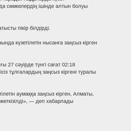
да сөмкелердің ішінде алтын болуы
ысты пікір білдірді.
нда күзетілетін нысанға заңсыз кірген
 27 сәуірде түнгі сағат 02:18
із тұлғалардың заңсыз кіргені туралы
ілетін аумаққа заңсыз кірген, Алматы,
жеткізілді», — деп хабарлады