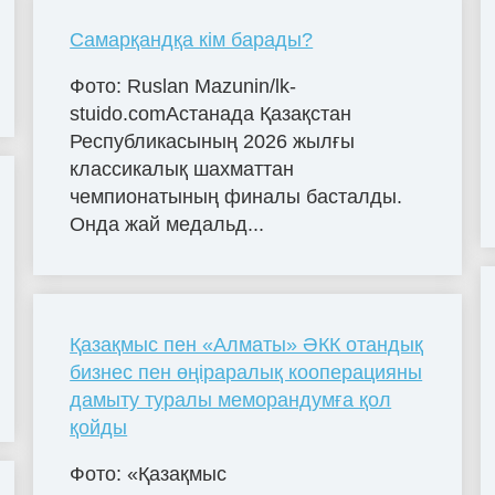
Самарқандқа кім барады?
Фото: Ruslan Mazunin/lk-
stuido.comАстанада Қазақстан
Республикасының 2026 жылғы
классикалық шахматтан
чемпионатының финалы басталды.
Онда жай медальд...
Қазақмыс пен «Алматы» ӘКК отандық
бизнес пен өңіраралық кооперацияны
дамыту туралы меморандумға қол
қойды
Фото: «Қазақмыс