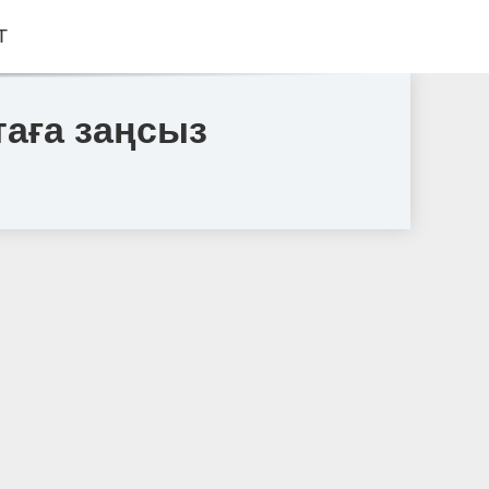
Т
аға заңсыз