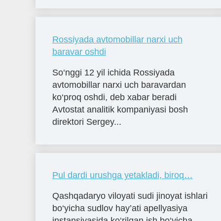
Rossiyada avtomobillar narxi uch
baravar oshdi
So‘nggi 12 yil ichida Rossiyada
avtomobillar narxi uch baravardan
ko‘proq oshdi, deb xabar beradi
Avtostat analitik kompaniyasi bosh
direktori Sergey...
Pul dardi urushga yetakladi, biroq…
Qashqadaryo viloyati sudi jinoyat ishlari
bo‘yicha sudlov hay’ati apellyasiya
instansiyasida ko‘rilgan ish bo‘yicha