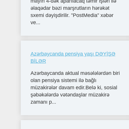
mayın 4-dək aparılacaq təmir işləri ilə
əlaqədar bəzi marşrutların hərəkət
sxemi dəyişdirilir. ”PostMedia” xəbər
ve...
Azərbaycanda pensiya yaşı DƏYİŞƏ
BİLƏR
Azərbaycanda aktual məsələlərdən biri
olan pensiya sistemi ilə bağlı
müzakirələr davam edir.Belə ki, sosial
şəbəkələrdə vətəndaşlar müzakirə
zamanı p...