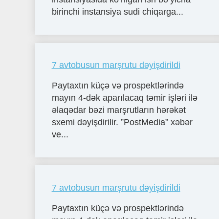
birinchi instansiya sudi chiqarga...
7 avtobusun marşrutu dəyişdirildi
Paytaxtın küçə və prospektlərində
mayın 4-dək aparılacaq təmir işləri ilə
əlaqədar bəzi marşrutların hərəkət
sxemi dəyişdirilir. ”PostMedia” xəbər
ve...
7 avtobusun marşrutu dəyişdirildi
Paytaxtın küçə və prospektlərində