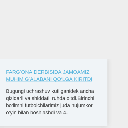
FARGʻONA DERBISIDA JAMOAMIZ
MUHIM GʻALABANI QO‘LGA KIRITDI
Bugungi uchrashuv kutilganidek ancha
qiziqarli va shiddatli ruhda o‘tdi.Birinchi
bo‘limni futbolchilarimiz juda hujumkor
o‘yin bilan boshlashdi va 4-...