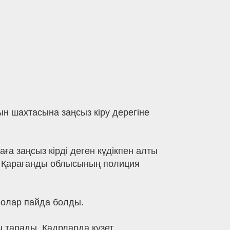
 шахтасына заңсыз кіру дерегіне
а заңсыз кірді деген күдікпен алты
а Қарағанды облысының полиция
еолар пайда болды.
 тарады. Кадрларда күзет