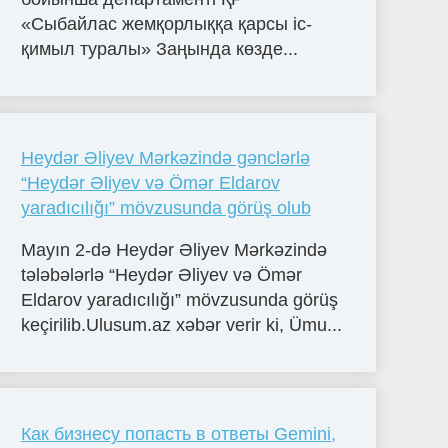
«Сыбайлас жемқорлыққа қарсы іс-
қимыл туралы» Заңында көзде...
Heydər Əliyev Mərkəzində gənclərlə
“Heydər Əliyev və Ömər Eldarov
yaradıcılığı” mövzusunda görüş olub
Mayın 2-də Heydər Əliyev Mərkəzində
tələbələrlə “Heydər Əliyev və Ömər
Eldarov yaradıcılığı” mövzusunda görüş
keçirilib.Ulusum.az xəbər verir ki, Ümu...
Как бизнесу попасть в ответы Gemini,