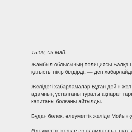
15:06, 03 Май.
Жамбыл облысының полициясы Балқашта 
қатысты пікір білдірді, — деп хабарлайды
Желідегі хабарламалар Бұған дейін жел
адамның ұсталғаны туралы ақпарат тар
капитаны болғаны айтылды.
Бұдан бөлек, әлеуметтік желіде Мойынқ
Әлеуметтік желіде ер адамдардың шахт