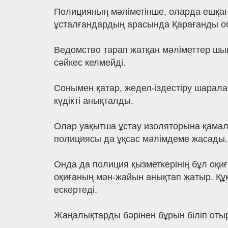
Полицияның мәліметінше, оларда ешқанд
ұсталғандардың арасында Қарағанды обл
Ведомство тарап жатқан мәліметтер шы
сәйкес келмейді.
Сонымен қатар, жедел-іздестіру шарал
күдікті анықталды.
Олар уақытша ұстау изоляторына қама
полициясы да ұқсас мәлімдеме жасады.
Онда да полиция қызметкерінің бұл оқиғ
оқиғаның мән-жайын анықтап жатыр. Құ
ескертеді.
Жаңалықтарды бәрінен бұрын біліп оты