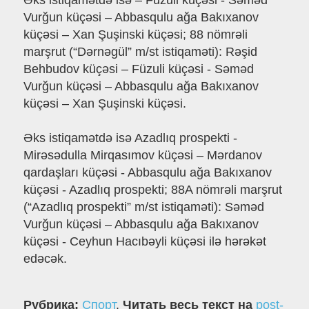
Əks istiqamətdə isə – Füzuli küçəsi - Səməd
Vurğun küçəsi – Abbasqulu ağa Bakıxanov
küçəsi – Xan Şuşinski küçəsi; 88 nömrəli
marşrut (“Dərnəgül” m/st istiqaməti): Rəşid
Behbudov küçəsi – Füzuli küçəsi - Səməd
Vurğun küçəsi – Abbasqulu ağa Bakıxanov
küçəsi – Xan Şuşinski küçəsi.
Əks istiqamətdə isə Azadlıq prospekti -
Mirəsədulla Mirqasımov küçəsi – Mərdanov
qardaşları küçəsi - Abbasqulu ağa Bakıxanov
küçəsi - Azadlıq prospekti; 88A nömrəli marşrut
(“Azadlıq prospekti” m/st istiqaməti): Səməd
Vurğun küçəsi – Abbasqulu ağa Bakıxanov
küçəsi - Ceyhun Hacıbəyli küçəsi ilə hərəkət
edəcək.
Рубрика:
Спорт
.
Читать весь текст на
post-