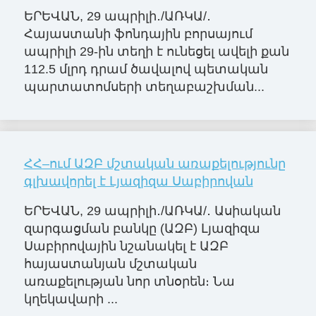
ԵՐԵՎԱՆ, 29 ապրիլի․/ԱՌԿԱ/․
Հայաստանի ֆոնդային բորսայում
ապրիլի 29-ին տեղի է ունեցել ավելի քան
112.5 մլրդ դրամ ծավալով պետական
պարտատոմսերի տեղաբաշխման...
ՀՀ–ում ԱԶԲ մշտական առաքելությունը
գլխավորել է Լյազիզա Սաբիրովան
ԵՐԵՎԱՆ, 29 ապրիլի․/ԱՌԿԱ/․ Ասիական
զարգացման բանկը (ԱԶԲ) Լյազիզա
Սաբիրովային նշանակել է ԱԶԲ
հայաստանյան մշտական
առաքելության նոր տնօրեն։ Նա
կղեկավարի ...