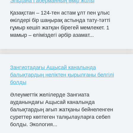
Эльдана Габерманның өмір жолы
Қазақстан – 124-тен астам ұлт пен ұлыс
өкілдері бір шаңырақ астында тату-тәтті
ғұмыр кешіп жатқан бірегей мемлекет. 1
мамыр – еліміздегі әрбір азамат...
Зангиотадағы Ащысай каналында
балықтардың неліктен қырылғаны белгілі
болды
Әлеуметтік желілерде Зангиата
ауданындағы Ащысай каналында
балықтардың ағып жатқаны бейнеленген
суреттер көптеген талқылауларға себеп
болды. Экология...