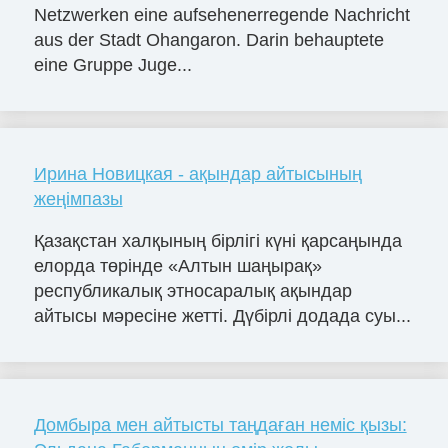
Netzwerken eine aufsehenerregende Nachricht
aus der Stadt Ohangaron. Darin behauptete
eine Gruppe Juge...
Ирина Новицкая - ақындар айтысының
жеңімпазы
Қазақстан халқының бірлігі күні қарсаңында
елорда төрінде «Алтын шаңырақ»
республикалық этносаралық ақындар
айтысы мәресіне жетті. Дүбірлі додада суы...
Домбыра мен айтысты таңдаған неміс қызы: