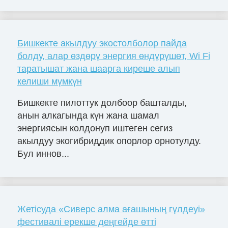
Бишкекте акылдуу экостолболор пайда
болду, алар өздөрү энергия өндүрүшөт, Wi Fi
таратышат жана шаарга киреше алып
келиши мүмкүн
Бишкекте пилоттук долбоор башталды,
анын алкагында күн жана шамал
энергиясын колдонуп иштеген сегиз
акылдуу экогибриддик опорлор орнотулду.
Бул иннов...
Жетісуда «Сиверс алма ағашының гүлдеуі»
фестивалі ерекше деңгейде өтті