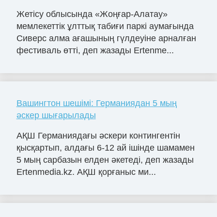
Жетісу облысында «Жоңғар-Алатау»
мемлекеттік ұлттық табиғи паркі аумағында
Сиверс алма ағашының гүлдеуіне арналған
фестиваль өтті, деп жазады Ertenme...
Вашингтон шешімі: Германиядан 5 мың
әскер шығарылады
АҚШ Германиядағы әскери контингентін
қысқартып, алдағы 6-12 ай ішінде шамамен
5 мың сарбазын елден әкетеді, деп жазады
Ertenmedia.kz. АҚШ қорғаныс ми...