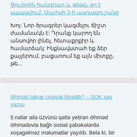
Ցուլերին հանգիստ և թեթև օր է
սպասվում․ Մայիսի 3-ի ասղագուշակը
Խոյ: Նոր ծրագրեր կազմելու ճիշտ
ժամանակն է: Դրանք կարող են
անսովոր լինել, հետաքրքիր և
համարձակ: Ինքնավստահ եք ձեր
քայլերում, բացառում եք այն միտքը,
թե...
Əhməd təkrar cinayət törədib? – ŞOK səs
yazısı
5 nəfər ailə üzvünü qətlə yetirən Əhməd
Əhmədovla bağlı sosial şəbəkələrdə
xoşagəlməz məlumatlar yayılıb. Belə ki, bir