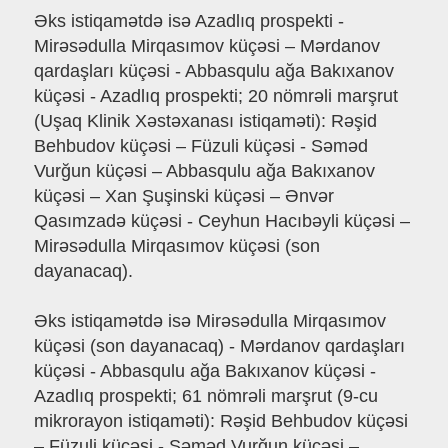
Əks istiqamətdə isə Azadlıq prospekti -
Mirəsədulla Mirqasımov küçəsi – Mərdanov
qardaşları küçəsi - Abbasqulu ağa Bakıxanov
küçəsi - Azadlıq prospekti; 20 nömrəli marşrut
(Uşaq Klinik Xəstəxanası istiqaməti): Rəşid
Behbudov küçəsi – Füzuli küçəsi - Səməd
Vurğun küçəsi – Abbasqulu ağa Bakıxanov
küçəsi – Xan Şuşinski küçəsi – Ənvər
Qasımzadə küçəsi - Ceyhun Hacıbəyli küçəsi –
Mirəsədulla Mirqasımov küçəsi (son
dayanacaq).
Əks istiqamətdə isə Mirəsədulla Mirqasımov
küçəsi (son dayanacaq) - Mərdanov qardaşları
küçəsi - Abbasqulu ağa Bakıxanov küçəsi -
Azadlıq prospekti; 61 nömrəli marşrut (9-cu
mikrorayon istiqaməti): Rəşid Behbudov küçəsi
– Füzuli küçəsi - Səməd Vurğun küçəsi –