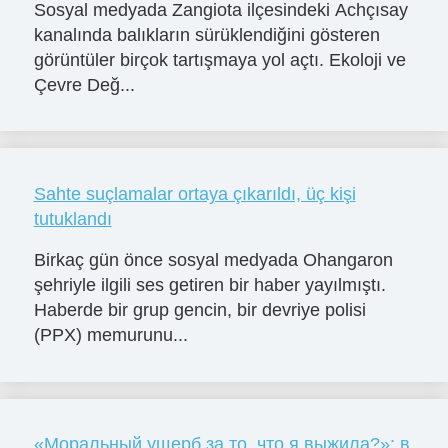
Sosyal medyada Zangiota ilçesindeki Achçısay
kanalında balıkların sürüklendiğini gösteren
görüntüler birçok tartışmaya yol açtı. Ekoloji ve
Çevre Değ...
Sahte suçlamalar ortaya çıkarıldı, üç kişi
tutuklandı
Birkaç gün önce sosyal medyada Ohangaron
şehriyle ilgili ses getiren bir haber yayılmıştı.
Haberde bir grup gencin, bir devriye polisi
(PPX) memurunu...
«Моральный ущерб за то, что я выжила?»: в