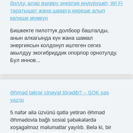
болду, алар өздөрү энергия өндүрүшөт, Wi Fi
таратышат жана шаарга киреше алып
келиши мүмкүн
Бишкекте пилоттук долбоор башталды,
анын алкагында күн жана шамал
энергиясын колдонуп иштеген сегиз
акылдуу экогибриддик опорлор орнотулду.
Бул иннов...
Əhməd təkrar cinayət törədib? – ŞOK səs
yazısı
5 nəfər ailə üzvünü qətlə yetirən Əhməd
Əhmədovla bağlı sosial şəbəkələrdə
xoşagəlməz məlumatlar yayılıb. Belə ki, bir