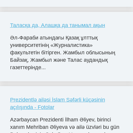
Таласқа да, Алашқа да танымал ақын
Әл-Фараби атындағы Қазақ ұлттық
университетінің «Журналистика»
факультетін бітірген. Жамбыл облысының
Байзақ, Жамбыл және Талас аудандық
газеттерінде...
Prezidentlə ailəsi İslam Səfərli küçəsinin
açılışında - Fotolar
Azərbaycan Prezidenti İlham Əliyev, birinci
xanım Mehriban Əliyeva və ailə üzvləri bu gün