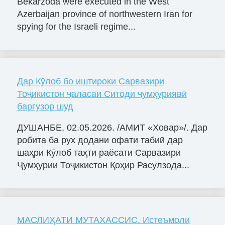
Bekarzoda were executed in the West
Azerbaijan province of northwestern Iran for
spying for the Israeli regime...
Дар Кӯлоб бо иштироки Сарвазири
Тоҷикистон ҷаласаи Ситоди ҷумҳуриявӣ
баргузор шуд
ДУШАНБЕ, 02.05.2026. /АМИТ «Ховар»/. Дар
робита ба рух додани офати табиӣ дар
шаҳри Кӯлоб таҳти раёсати Сарвазири
Ҷумҳурии Тоҷикистон Қоҳир Расулзода...
МАСЛИҲАТИ МУТАХАССИС. Истеъмоли