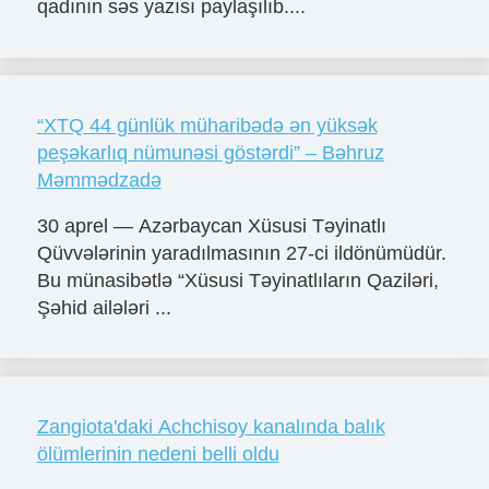
qadının səs yazısı paylaşılıb....
“XTQ 44 günlük müharibədə ən yüksək
peşəkarlıq nümunəsi göstərdi” – Bəhruz
Məmmədzadə
30 aprel — Azərbaycan Xüsusi Təyinatlı
Qüvvələrinin yaradılmasının 27-ci ildönümüdür.
Bu münasibətlə “Xüsusi Təyinatlıların Qaziləri,
Şəhid ailələri ...
Zangiota'daki Achchisoy kanalında balık
ölümlerinin nedeni belli oldu