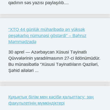
qadının səs yazısı paylaşılıb....
“XTQ 44 günlük müharibədə ən yüksək
peşəkarlıq nümunəsi göstərdi” – Bəhruz
Məmmədzadə
30 aprel — Azərbaycan Xüsusi Təyinatlı
Qüvvələrinin yaradılmasının 27-ci ildönümüdür.
Bu münasibətlə “Xüsusi Təyinatlıların Qaziləri,
Şəhid ailələri ...
Құқықтық білім мен кәсіби қалыптасу: заң
факультетінің мүмкіндіктері