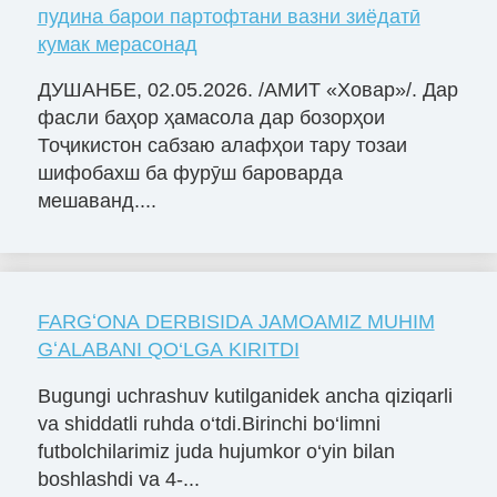
пудина барои партофтани вазни зиёдатӣ
кумак мерасонад
ДУШАНБЕ, 02.05.2026. /АМИТ «Ховар»/. Дар
фасли баҳор ҳамасола дар бозорҳои
Тоҷикистон сабзаю алафҳои тару тозаи
шифобахш ба фурӯш бароварда
мешаванд....
FARGʻONA DERBISIDA JAMOAMIZ MUHIM
GʻALABANI QO‘LGA KIRITDI
Bugungi uchrashuv kutilganidek ancha qiziqarli
va shiddatli ruhda o‘tdi.Birinchi bo‘limni
futbolchilarimiz juda hujumkor o‘yin bilan
boshlashdi va 4-...