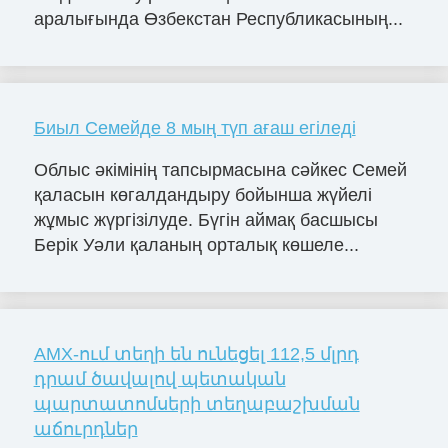
аралығында Өзбекстан Республикасының...
Биыл Семейде 8 мың түп ағаш егіледі
Облыс әкімінің тапсырмасына сәйкес Семей
қаласын көгалдандыру бойынша жүйелі
жұмыс жүргізілуде. Бүгін аймақ басшысы
Берік Уәли қаланың орталық көшеле...
AMX-ում տեղի են ունեցել 112,5 մլրդ
դրամ ծավալով պետական
պարտատոմսերի տեղաբաշխման
աճուրդներ