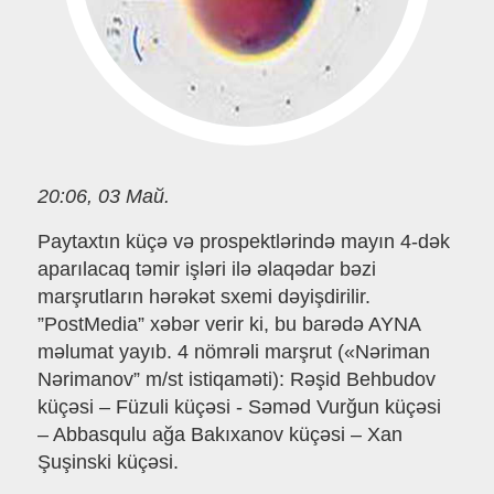
20:06, 03 Май.
Paytaxtın küçə və prospektlərində mayın 4-dək
aparılacaq təmir işləri ilə əlaqədar bəzi
marşrutların hərəkət sxemi dəyişdirilir.
”PostMedia” xəbər verir ki, bu barədə AYNA
məlumat yayıb. 4 nömrəli marşrut («Nəriman
Nərimanov” m/st istiqaməti): Rəşid Behbudov
küçəsi – Füzuli küçəsi - Səməd Vurğun küçəsi
– Abbasqulu ağa Bakıxanov küçəsi – Xan
Şuşinski küçəsi.