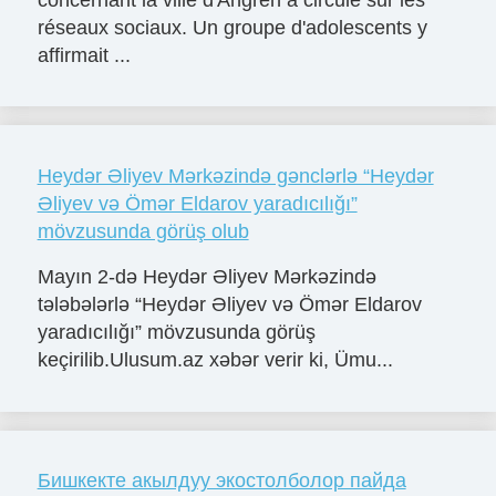
réseaux sociaux. Un groupe d'adolescents y
affirmait ...
Heydər Əliyev Mərkəzində gənclərlə “Heydər
Əliyev və Ömər Eldarov yaradıcılığı”
mövzusunda görüş olub
Mayın 2-də Heydər Əliyev Mərkəzində
tələbələrlə “Heydər Əliyev və Ömər Eldarov
yaradıcılığı” mövzusunda görüş
keçirilib.Ulusum.az xəbər verir ki, Ümu...
Бишкекте акылдуу экостолболор пайда