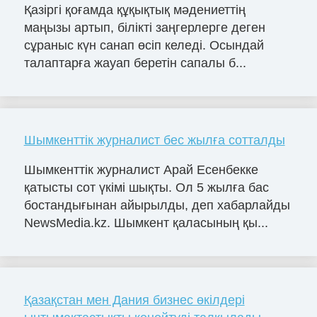
Қазіргі қоғамда құқықтық мәдениеттің
маңызы артып, білікті заңгерлерге деген
сұраныс күн санап өсіп келеді. Осындай
талаптарға жауап беретін сапалы б...
Шымкенттік журналист бес жылға сотталды
Шымкенттік журналист Арай Есенбекке
қатысты сот үкімі шықты. Ол 5 жылға бас
бостандығынан айырылды, деп хабарлайды
NewsMedia.kz. Шымкент қаласының қы...
Қазақстан мен Дания бизнес өкілдері