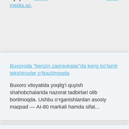
media.az
.
Buxoroda “benzin zapravkalar”da keng ko‘lamli
tekshiruvlar o‘tkazilmoqda
Buxoro viloyatida yoqilg‘i quyish
shahobchalarida nazorat tadbirlari olib
borilmoqda. Ushbu o‘rganishlardan asosiy
maqsad — AI-80 markali hamda sifat...