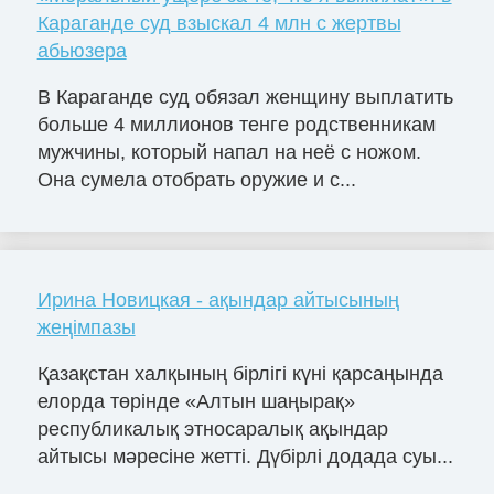
Караганде суд взыскал 4 млн с жертвы
абьюзера
В Караганде суд обязал женщину выплатить
больше 4 миллионов тенге родственникам
мужчины, который напал на неё с ножом.
Она сумела отобрать оружие и с...
Ирина Новицкая - ақындар айтысының
жеңімпазы
Қазақстан халқының бірлігі күні қарсаңында
елорда төрінде «Алтын шаңырақ»
республикалық этносаралық ақындар
айтысы мәресіне жетті. Дүбірлі додада суы...