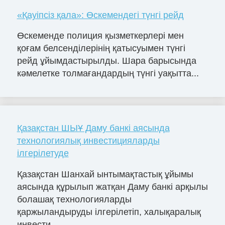
«Қауіпсіз қала»: Өскемендегі түнгі рейд
Өскеменде полиция қызметкерлері мен
қоғам белсенділерінің қатысуымен түнгі
рейд ұйымдастырылды. Шара барысында
кәмелетке толмағандардың түнгі уақытта...
Қазақстан ШЫҰ Даму банкі аясында
технологиялық инвестицияларды
ілгерілетуде
Қазақстан Шанхай ынтымақтастық ұйымы
аясында құрылып жатқан Даму банкі арқылы
болашақ технологияларды
қаржыландыруды ілгерілетіп, халықаралық
инвести...