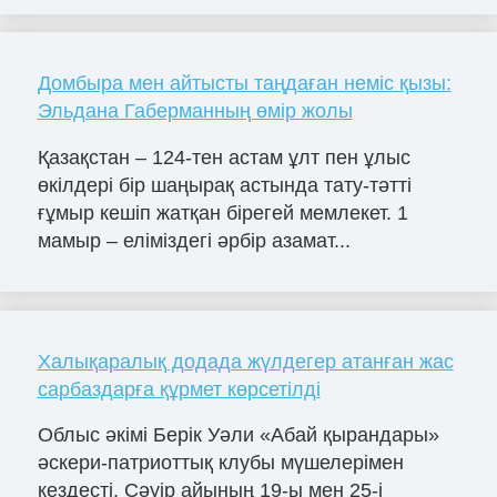
Домбыра мен айтысты таңдаған неміс қызы:
Эльдана Габерманның өмір жолы
Қазақстан – 124-тен астам ұлт пен ұлыс
өкілдері бір шаңырақ астында тату-тәтті
ғұмыр кешіп жатқан бірегей мемлекет. 1
мамыр – еліміздегі әрбір азамат...
Халықаралық додада жүлдегер атанған жас
сарбаздарға құрмет көрсетілді
Облыс әкімі Берік Уәли «Абай қырандары»
әскери-патриоттық клубы мүшелерімен
кездесті. Сәуір айының 19-ы мен 25-і