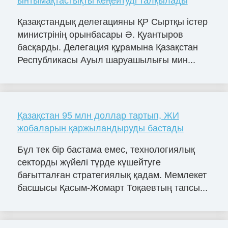
ынтымақтастықты кеңейтуді талқылады
Қазақстандық делегацияны ҚР Сыртқы істер
министрінің орынбасары Ә. Қуантыров
басқарды. Делегация құрамына Қазақстан
Республикасы Ауыл шаруашылығы мин...
Қазақстан 95 млн доллар тартып, ЖИ
жобаларын қаржыландыруды бастады
Бұл тек бір бастама емес, технологиялық
секторды жүйелі түрде күшейтуге
бағытталған стратегиялық қадам. Мемлекет
басшысы Қасым-Жомарт Тоқаевтың тапсы...