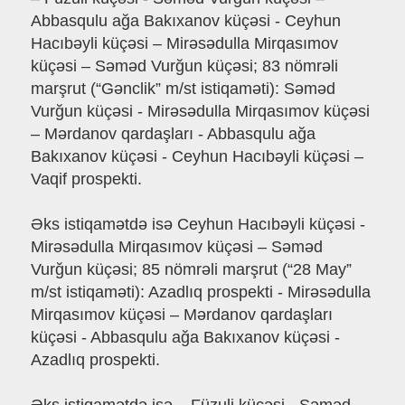
Abbasqulu ağa Bakıxanov küçəsi - Ceyhun
Hacıbəyli küçəsi – Mirəsədulla Mirqasımov
küçəsi – Səməd Vurğun küçəsi; 83 nömrəli
marşrut (“Gənclik” m/st istiqaməti): Səməd
Vurğun küçəsi - Mirəsədulla Mirqasımov küçəsi
– Mərdanov qardaşları - Abbasqulu ağa
Bakıxanov küçəsi - Ceyhun Hacıbəyli küçəsi –
Vaqif prospekti.
Əks istiqamətdə isə Ceyhun Hacıbəyli küçəsi -
Mirəsədulla Mirqasımov küçəsi – Səməd
Vurğun küçəsi; 85 nömrəli marşrut (“28 May”
m/st istiqaməti): Azadlıq prospekti - Mirəsədulla
Mirqasımov küçəsi – Mərdanov qardaşları
küçəsi - Abbasqulu ağa Bakıxanov küçəsi -
Azadlıq prospekti.