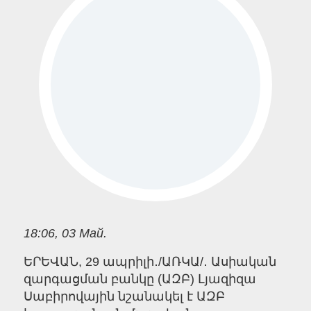
18:06, 03 Май.
ԵՐԵՎԱՆ, 29 ապրիլի․/ԱՌԿԱ/․ Ասիական
զարգացման բանկը (ԱԶԲ) Լյազիզա
Սաբիրովային նշանակել է ԱԶԲ