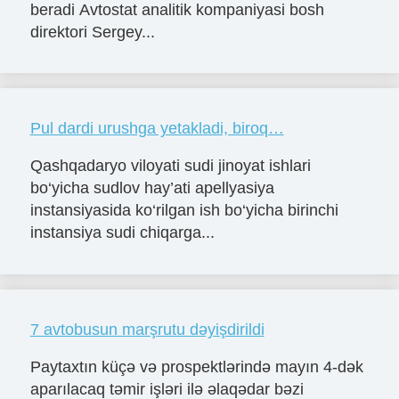
beradi Avtostat analitik kompaniyasi bosh
direktori Sergey...
Pul dardi urushga yetakladi, biroq…
Qashqadaryo viloyati sudi jinoyat ishlari
bo‘yicha sudlov hay’ati apellyasiya
instansiyasida ko‘rilgan ish bo‘yicha birinchi
instansiya sudi chiqarga...
7 avtobusun marşrutu dəyişdirildi
Paytaxtın küçə və prospektlərində mayın 4-dək
aparılacaq təmir işləri ilə əlaqədar bəzi