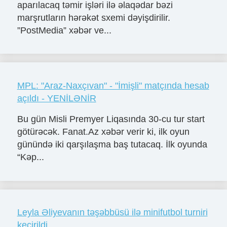
aparılacaq təmir işləri ilə əlaqədar bəzi
marşrutların hərəkət sxemi dəyişdirilir.
”PostMedia” xəbər ve...
MPL: "Araz-Naxçıvan" - "İmişli" matçında hesab
açıldı - YENİLƏNİR
Bu gün Misli Premyer Liqasında 30-cu tur start
götürəcək. Fanat.Az xəbər verir ki, ilk oyun
günündə iki qarşılaşma baş tutacaq. İlk oyunda
“Kəp...
Leyla Əliyevanın təşəbbüsü ilə minifutbol turniri
keçirildi