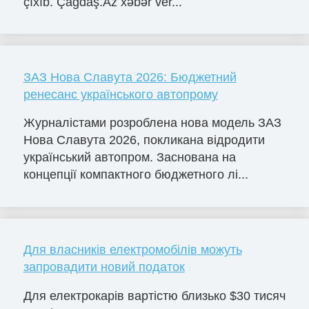
çıxıb. Çağdaş.Az xəbər ver...
ЗАЗ Нова Славута 2026: Бюджетний
ренесанс українського автопрому
Журналістами розроблена нова модель ЗАЗ
Нова Славута 2026, покликана відродити
український автопром. Заснована на
концепції компактного бюджетного лі...
Для власників електромобілів можуть
запровадити новий податок
Для електрокарів вартістю близько $30 тисяч