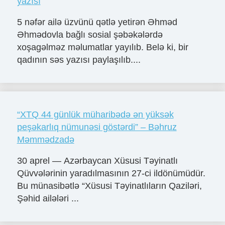
yazısı
5 nəfər ailə üzvünü qətlə yetirən Əhməd
Əhmədovla bağlı sosial şəbəkələrdə
xoşagəlməz məlumatlar yayılıb. Belə ki, bir
qadının səs yazısı paylaşılıb....
“XTQ 44 günlük müharibədə ən yüksək
peşəkarlıq nümunəsi göstərdi” – Bəhruz
Məmmədzadə
30 aprel — Azərbaycan Xüsusi Təyinatlı
Qüvvələrinin yaradılmasının 27-ci ildönümüdür.
Bu münasibətlə “Xüsusi Təyinatlıların Qaziləri,
Şəhid ailələri ...