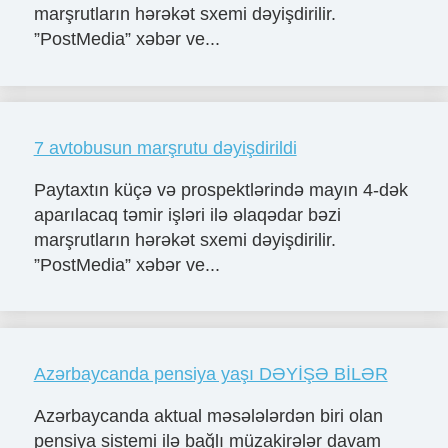
marşrutların hərəkət sxemi dəyişdirilir.
”PostMedia” xəbər ve...
7 avtobusun marşrutu dəyişdirildi
Paytaxtın küçə və prospektlərində mayın 4-dək
aparılacaq təmir işləri ilə əlaqədar bəzi
marşrutların hərəkət sxemi dəyişdirilir.
”PostMedia” xəbər ve...
Azərbaycanda pensiya yaşı DƏYİŞƏ BİLƏR
Azərbaycanda aktual məsələlərdən biri olan
pensiya sistemi ilə bağlı müzakirələr davam