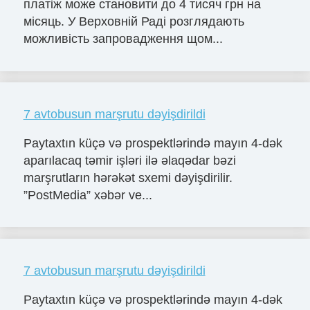
платіж може становити до 4 тисяч грн на
місяць. У Верховній Раді розглядають
можливість запровадження щом...
7 avtobusun marşrutu dəyişdirildi
Paytaxtın küçə və prospektlərində mayın 4-dək
aparılacaq təmir işləri ilə əlaqədar bəzi
marşrutların hərəkət sxemi dəyişdirilir.
”PostMedia” xəbər ve...
7 avtobusun marşrutu dəyişdirildi
Paytaxtın küçə və prospektlərində mayın 4-dək