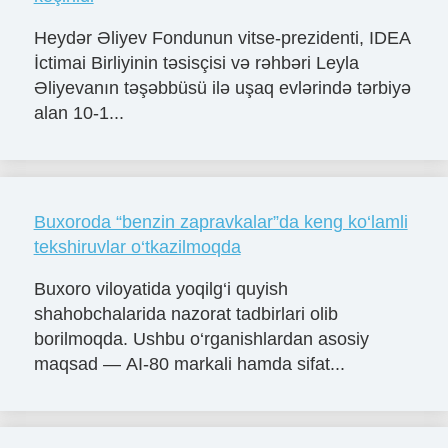
Heydər Əliyev Fondunun vitse-prezidenti, IDEA
İctimai Birliyinin təsisçisi və rəhbəri Leyla
Əliyevanın təşəbbüsü ilə uşaq evlərində tərbiyə
alan 10-1...
Buxoroda “benzin zapravkalar”da keng ko‘lamli
tekshiruvlar o‘tkazilmoqda
Buxoro viloyatida yoqilg‘i quyish
shahobchalarida nazorat tadbirlari olib
borilmoqda. Ushbu o‘rganishlardan asosiy
maqsad — AI-80 markali hamda sifat...