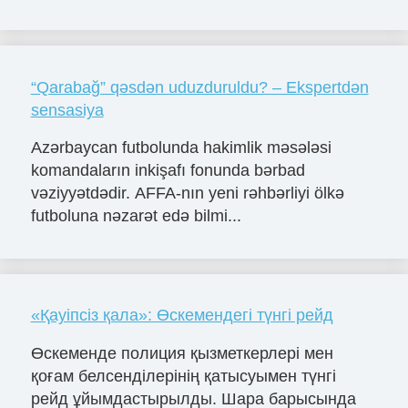
“Qarabağ” qəsdən uduzduruldu? – Ekspertdən
sensasiya
Azərbaycan futbolunda hakimlik məsələsi
komandaların inkişafı fonunda bərbad
vəziyyətdədir. AFFA-nın yeni rəhbərliyi ölkə
futboluna nəzarət edə bilmi...
«Қауіпсіз қала»: Өскемендегі түнгі рейд
Өскеменде полиция қызметкерлері мен
қоғам белсенділерінің қатысуымен түнгі
рейд ұйымдастырылды. Шара барысында