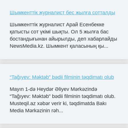
Шымкенттік журналист бес жылға сотталды
Шымкенттік журналист Арай Есенбекке
қатысты сот үкімі шықты. Ол 5 жылға бас
бостандығынан айырылды, деп хабарлайды
NewsMedia.kz. Шымкент қаласының қы...
“Tağıyev: Məktəb” bədii filminin təqdimatı olub
Mayın 1-də Heydər Əliyev Mərkəzində
“Tağıyev: Məktəb” bədii filminin təqdimatı olub.
Musteqil.az xəbər verir ki, təqdimatda Bakı
Media Mərkəzinin rəh...