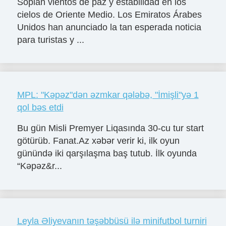
Soplan vientos de paz y estabilidad en los
cielos de Oriente Medio. Los Emiratos Árabes
Unidos han anunciado la tan esperada noticia
para turistas y ...
MPL: "Kəpəz"dən əzmkar qələbə, "İmişli"yə 1
qol bəs etdi
Bu gün Misli Premyer Liqasında 30-cu tur start
götürüb. Fanat.Az xəbər verir ki, ilk oyun
günündə iki qarşılaşma baş tutub. İlk oyunda
“Kəpəz&r...
Leyla Əliyevanın təşəbbüsü ilə minifutbol turniri