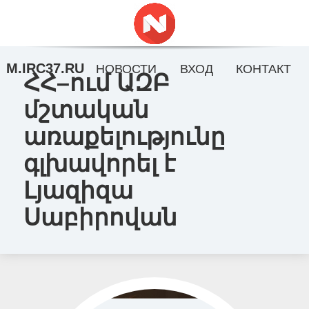
M.IRC37.RU
НОВОСТИ
ВХОД
КОНТАКТ
ՀՀ–ում ԱԶԲ
մշտական
առաքելությունը
գլխավորել է
Լյազիզա
Սաբիրովան