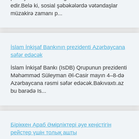
edir.Belə ki, sosial şəbəkələrdə vətəndaşlar
müzakirə zamanı p...
İslam İnkişaf Bankının prezidenti Azərbaycana
səfər edəcək
İslam İnkişaf Bankı (IsDB) Qrupunun prezidenti
Məhəmməd Süleyman Əl-Casir mayın 4–8-də
Azərbaycana rəsmi səfər edəcək.Bakıvaxtı.az
bu barədə Is...
Біріккен Араб Әмірліктері әуе кеңістігін
рейстер үшін толық ашты