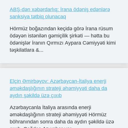
ABŞ-dən xəbərdarlıq: İrana ödəniş edənlərə
sanksiya tətbiq olunacaq
Hörmüz boğazından keçidə görə İrana rüsum
ödəyən istənilən gəmiçilik şirkəti — hətta bu
ödənişlər İranın Qırmızı Aypara Cəmiyyəti kimi
təşkilatlara &...
Elçin Əmirbəyov: Azərbaycan-İtaliya enerji
əməkdaşlığının strateji əhəmiyyəti daha da
aydın şəkildə üzə çıxıb
Azərbaycanla İtaliya arasında enerji
əməkdaşlığının strateji əhəmiyyəti Hörmüz
böhranından sonra daha da aydın şəkildə üzə