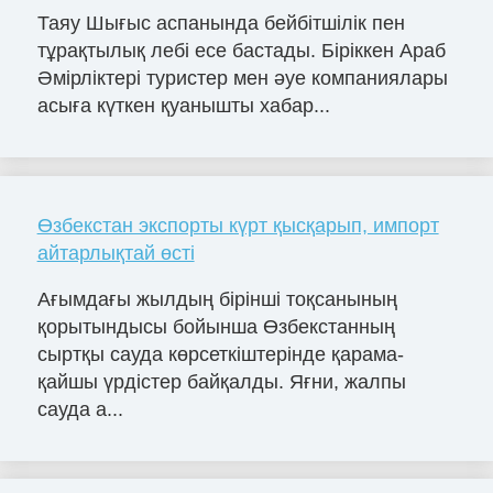
Таяу Шығыс аспанында бейбітшілік пен
тұрақтылық лебі есе бастады. Біріккен Араб
Әмірліктері туристер мен әуе компаниялары
асыға күткен қуанышты хабар...
Өзбекстан экспорты күрт қысқарып, импорт
айтарлықтай өсті
Ағымдағы жылдың бірінші тоқсанының
қорытындысы бойынша Өзбекстанның
сыртқы сауда көрсеткіштерінде қарама-
қайшы үрдістер байқалды. Яғни, жалпы
сауда а...