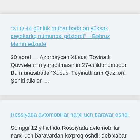
“XTQ 44 günlük müharibədə ən yüksək
peşəkarlıq nümunəsi göstərdi” – Bəhruz
Məmmədzadə
30 aprel — Azərbaycan Xüsusi Təyinatlı
Qüvvələrinin yaradılmasının 27-ci ildönümüdür.
Bu münasibətlə “Xüsusi Təyinatlıların Qaziləri,
Şəhid ailələri ...
Rossiyada avtomobillar narxi uch baravar oshdi
So‘nggi 12 yil ichida Rossiyada avtomobillar
narxi uch baravardan ko‘proq oshdi, deb xabar