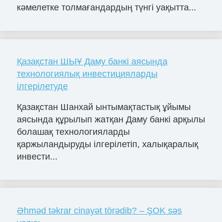
кәмелетке толмағандардың түнгі уақытта...
Қазақстан ШЫҰ Даму банкі аясында
технологиялық инвестицияларды
ілгерілетуде
Қазақстан Шанхай ынтымақтастық ұйымы
аясында құрылып жатқан Даму банкі арқылы
болашақ технологияларды
қаржыландыруды ілгерілетіп, халықаралық
инвести...
Əhməd təkrar cinayət törədib? – ŞOK səs