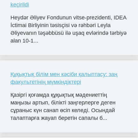
keçirildi
Heydər Əliyev Fondunun vitse-prezidenti, IDEA
İctimai Birliyinin təsisçisi və rəhbəri Leyla
Əliyevanın təşəbbüsü ilə uşaq evlərində tərbiyə
alan 10-1...
Құқықтық білім мен кәсіби қалыптасу: заң
факультетінің мүмкіндіктері
Қазіргі қоғамда құқықтық мәдениеттің
маңызы артып, білікті заңгерлерге деген
сұраныс күн санап өсіп келеді. Осындай
талаптарға жауап беретін сапалы б...