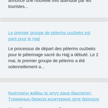
annoncé une nouvelle très attendue par les
touristes...
Le premier groupe de pèlerins ouzbeks est
parti pour le Hajj
Le processus de départ des pèlerins ouzbeks
pour le pèlerinage sacré du Hajj a débuté. Le 2
mai, le premier groupe de pèlerins a été
solennellement a...
Кыялдагы жайкы эс алуу азыр башталат:
Түркиянын бирюза жээктерине эрте брондоо