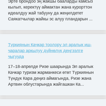
Эрте брондоо эң жакшы бааларды камсыз
кылып, керектүү аймактан жана курорттон
идеалдуу жай табууну да жеңилдетет
Саякатчылар жайкы эс алуу пландарын ...
Түркиянын Качкар тоолору эл аралык иш-
чаралар аркылуу дүйнөлүк деңгээлге
чыгууда
17–18-апрелде Ризе шаарында Эл аралык
Качкар туризм жарманкеси өтөт Түркиянын
Түндүк Кара деңиз аймагында, Ризе жана
Артвин облустарында жайгашкан Ка...