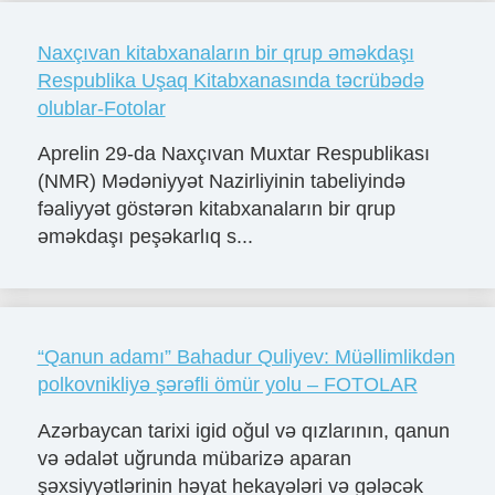
Naxçıvan kitabxanaların bir qrup əməkdaşı
Respublika Uşaq Kitabxanasında təcrübədə
olublar-Fotolar
Aprelin 29-da Naxçıvan Muxtar Respublikası
(NMR) Mədəniyyət Nazirliyinin tabeliyində
fəaliyyət göstərən kitabxanaların bir qrup
əməkdaşı peşəkarlıq s...
“Qanun adamı” Bahadur Quliyev: Müəllimlikdən
polkovnikliyə şərəfli ömür yolu – FOTOLAR
Azərbaycan tarixi igid oğul və qızlarının, qanun
və ədalət uğrunda mübarizə aparan
şəxsiyyətlərinin həyat hekayələri və gələcək