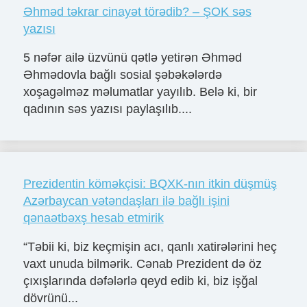
Əhməd təkrar cinayət törədib? – ŞOK səs
yazısı
5 nəfər ailə üzvünü qətlə yetirən Əhməd
Əhmədovla bağlı sosial şəbəkələrdə
xoşagəlməz məlumatlar yayılıb. Belə ki, bir
qadının səs yazısı paylaşılıb....
Prezidentin köməkçisi: BQXK-nın itkin düşmüş
Azərbaycan vətəndaşları ilə bağlı işini
qənaətbəxş hesab etmirik
“Təbii ki, biz keçmişin acı, qanlı xatirələrini heç
vaxt unuda bilmərik. Cənab Prezident də öz
çıxışlarında dəfələrlə qeyd edib ki, biz işğal
dövrünü...