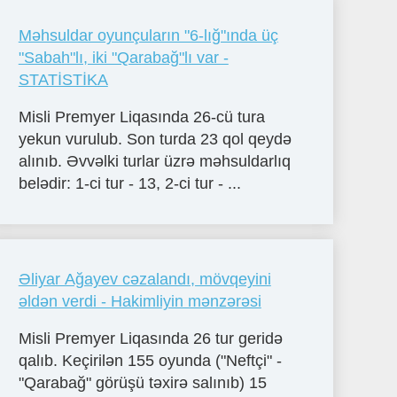
Məhsuldar oyunçuların "6-lığ"ında üç
"Sabah"lı, iki "Qarabağ"lı var -
STATİSTİKA
Misli Premyer Liqasında 26-cü tura
yekun vurulub. Son turda 23 qol qeydə
alınıb. Əvvəlki turlar üzrə məhsuldarlıq
belədir: 1-ci tur - 13, 2-ci tur - ...
Əliyar Ağayev cəzalandı, mövqeyini
əldən verdi - Hakimliyin mənzərəsi
Misli Premyer Liqasında 26 tur geridə
qalıb. Keçirilən 155 oyunda ("Neftçi" -
"Qarabağ" görüşü təxirə salınıb) 15