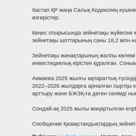
бастап ҚР жаңа Салық Кодексінің күшіне
өзгерістер.
Кеңес отырысында зейнетақы жүйесіне қ
зейнетақы шоттарының саны 18,2 млн-н
Зейнетақы жинақтарының жалпы көлемі 
инвестициялық кірістен құралған. Сон
Акмаева 2025 жылғы ақпараттық-түсін
2022–2026 жылдарға арналған сыртқы 
арттыру және БЖЗҚ-ға деген сенімді ны
Сондай-ақ 2025 жылы жаңартылған enpf.
Сообщение Қазақстандықтардың зейнетақ