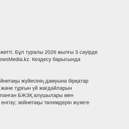
жетті. Бұл туралы 2026 жылғы 3 сәуірде
ewsMedia.kz. Кездесу барысында
йнетақы жүйесінің дамуына бірқатар
н және тұрғын үй жағдайларын
йдаланған БЖЗҚ алушылары мен
енгізу; зейнетақы төлемдерін жүзеге