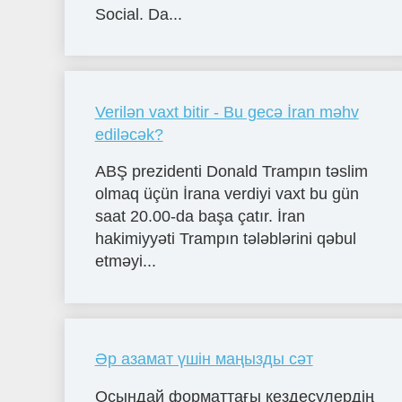
Social. Da...
Verilən vaxt bitir - Bu gecə İran məhv
ediləcək?
ABŞ prezidenti Donald Trampın təslim
olmaq üçün İrana verdiyi vaxt bu gün
saat 20.00-da başa çatır. İran
hakimiyyəti Trampın tələblərini qəbul
etməyi...
Әр азамат үшін маңызды сәт
Осындай форматтағы кездесулердің