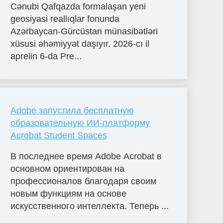
Cənubi Qafqazda formalaşan yeni
geosiyasi reallıqlar fonunda
Azərbaycan-Gürcüstan münasibətləri
xüsusi əhəmiyyət daşıyır. 2026-cı il
aprelin 6-da Pre...
Adobe запустила бесплатную
образовательную ИИ-платформу
Acrobat Student Spaces
В последнее время Adobe Acrobat в
основном ориентирован на
профессионалов благодаря своим
новым функциям на основе
искусственного интеллекта. Теперь ...