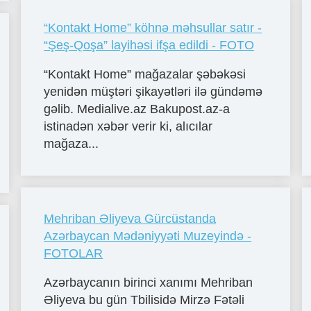
“Kontakt Home” köhnə məhsullar satır -
“Şeş-Qoşa” layihəsi ifşa edildi - FOTO
“Kontakt Home” mağazalar şəbəkəsi
yenidən müştəri şikayətləri ilə gündəmə
gəlib. Medialive.az Bakupost.az-a
istinadən xəbər verir ki, alıcılar
mağaza...
Mehriban Əliyeva Gürcüstanda
Azərbaycan Mədəniyyəti Muzeyində -
FOTOLAR
Azərbaycanın birinci xanımı Mehriban
Əliyeva bu gün Tbilisidə Mirzə Fətəli