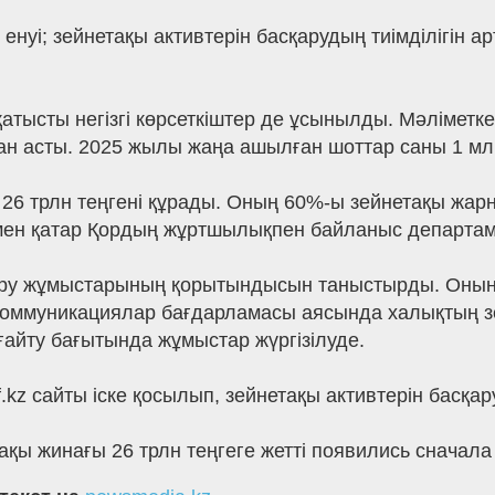
 енуі; зейнетақы активтерін басқарудың тиімділігін
атысты негізгі көрсеткіштер де ұсынылды. Мәліметк
ан асты. 2025 жылы жаңа ашылған шоттар саны 1 млн
26 трлн теңгені құрады. Оның 60%-ы зейнетақы жар
ымен қатар Қордың жұртшылықпен байланыс департам
діру жұмыстарының қорытындысын таныстырды. Оны
коммуникациялар бағдарламасы аясында халықтың з
ғайту бағытында жұмыстар жүргізілуде.
kz сайты іске қосылып, зейнетақы активтерін басқар
ы жинағы 26 трлн теңгеге жетті появились сначала