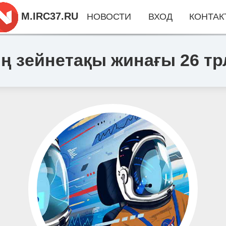
M.IRC37.RU
НОВОСТИ
ВХОД
КОНТАК
 зейнетақы жинағы 26 трл