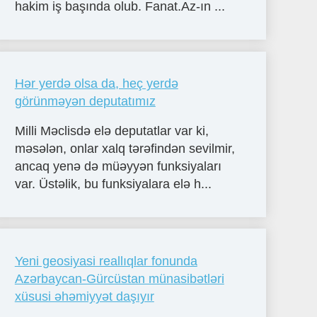
hakim iş başında olub. Fanat.Az-ın ...
Hər yerdə olsa da, heç yerdə
görünməyən deputatımız
Milli Məclisdə elə deputatlar var ki,
məsələn, onlar xalq tərəfindən sevilmir,
ancaq yenə də müəyyən funksiyaları
var. Üstəlik, bu funksiyalara elə h...
Yeni geosiyasi reallıqlar fonunda
Azərbaycan-Gürcüstan münasibətləri
xüsusi əhəmiyyət daşıyır