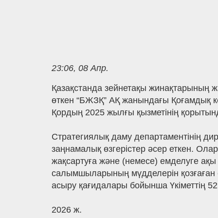
23:06, 08 Апр.
Қазақстанда зейнетақы жинақтарының жа
өткен “БЖЗҚ” АҚ жанындағы Қоғамдық к
Қордың 2025 жылғы қызметінің қорыты
Стратегиялық даму департаментінің дир
заңнамалық өзгерістер әсер еткен. Ола
жақсартуға және (немесе) емделуге ақ
салымшыларының мүдделерін қозғаған со
асыру қағидалары бойынша Үкіметтің 5
2026 ж.