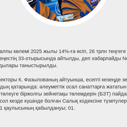
лпы көлемі 2025 жылы 14%-ға өсіп, 26 трлн теңгеге 
еңестің 33-отырысында айтылды, деп хабарлайды N
ндылары таныстырылды.
екторы К. Фазылованың айтуынша, есепті кезеңде зе
рдың қатарында: әлеуметтік осал санаттарға жататы
ы төлеуге біржолғы зейнетақы төлемдерін (БЗТ) па
л кезде күшінде болған Салық кодексіне түзетулер 
21 қаулысының қабылдануы; 01.