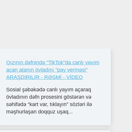
Qızının dəfnində "TikTok"da canlı yayım
açan atanın övladını "pay verməsi"
ARAŞDIRILIR - RƏSMİ - VİDEO
Sosial şəbəkədə canlı yayım açaraq
övladının dəfn prosesini göstərən və
səhifədə “kart var, tıklayın” sözləri ilə
məşhurlaşan doqquz uşaq...