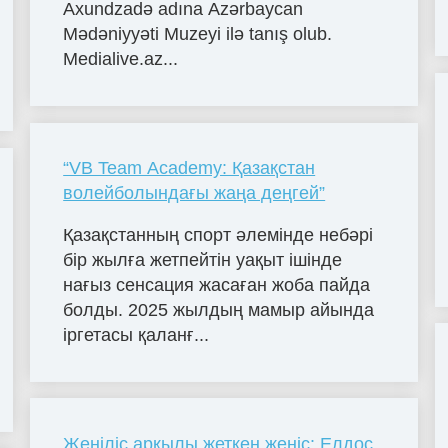
Axundzadə adına Azərbaycan
Mədəniyyəti Muzeyi ilə tanış olub.
Medialive.az...
“VB Team Academy: Қазақстан
волейболындағы жаңа деңгей”
Қазақстанның спорт әлемінде небәрі
бір жылға жетпейтін уақыт ішінде
нағыз сенсация жасаған жоба пайда
болды. 2025 жылдың мамыр айында
іргетасы қаланғ...
Жеңіліс арқылы жеткен жеңіс: Елдос