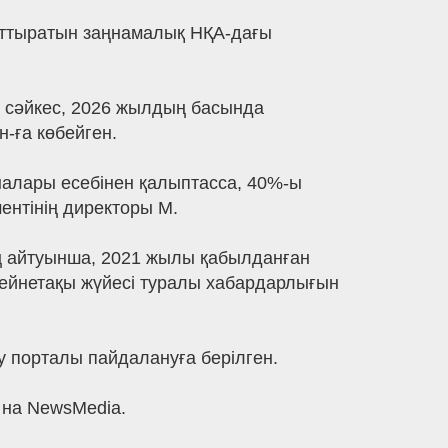
 арттыратын заңнамалық НҚА-дағы
е сәйкес, 2026 жылдың басында
-ға көбейген.
налары есебінен қалыптасса, 40%-ы
ентінің директоры М.
ң айтуынша, 2021 жылы қабылданған
ейнетақы жүйесі туралы хабардарлығын
у порталы пайдалануға берілген.
 на NewsMedia.