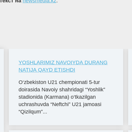
текст на
newsmedia.kz
.
YOSHLARIMIZ NAVOIYDA DURANG
NATIJA QAYD ETISHDI
O‘zbekiston U21 chempionati 5-tur
doirasida Navoiy shahridagi “Yoshlik”
stadionida (Karmana) o‘tkazilgan
uchrashuvda “Neftchi” U21 jamoasi
“Qizilqum”...