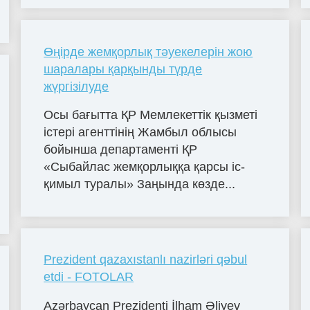
Өңірде жемқорлық тәуекелерін жою
шаралары қарқынды түрде
жүргізілуде
Осы бағытта ҚР Мемлекеттік қызметі
істері агенттінің Жамбыл облысы
бойынша департаменті ҚР
«Сыбайлас жемқорлыққа қарсы іс-
қимыл туралы» Заңында көзде...
Prezident qazaxıstanlı nazirləri qəbul
etdi - FOTOLAR
Azərbaycan Prezidenti İlham Əliyev