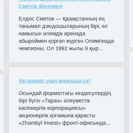
Сметов феномені
Елдос Сметов — Қазақстанның ең
танымал дзюдошыларының бірі, ел
намысын әлемдік аренада
абыроймен қорғап жүрген Олимпиада
чемпионы. Ол 1992 жылы 9 қыр...
Әр азамат үшін маңызды сәт
Осындай форматтағы кездесулердің
бірі бүгін «Тараз» әлеуметтік
кәсіпкерлік корпорациясы»
акционерлік қоғамына қарасты
«Zhambyl Invest» фронт-офисында...