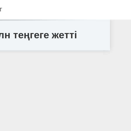
Т
н теңгеге жетті