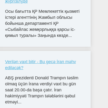
жүргізілуде
Осы бағытта ҚР Мемлекеттік қызметі
істері агенттінің Жамбыл облысы
бойынша департаменті ҚР
«Сыбайлас жемқорлыққа қарсы іс-
қимыл туралы» Заңында көзде...
Verilən vaxt bitir - Bu gecə İran məhv
ediləcək?
ABŞ prezidenti Donald Trampın təslim
olmaq üçün İrana verdiyi vaxt bu gün
saat 20.00-da başa çatır. İran
hakimiyyəti Trampın tələblərini qəbul
etməyi...