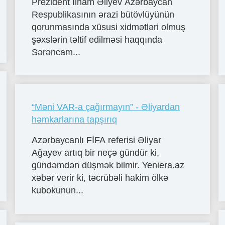
Prezident İlham Əliyev Azərbaycan
Respublikasının ərazi bütövlüyünün
qorunmasında xüsusi xidmətləri olmuş
şəxslərin təltif edilməsi haqqında
Sərəncam...
“Məni VAR-a çağırmayın” - Əliyardan
həmkarlarına tapşırıq
Azərbaycanlı FİFA referisi Əliyar
Ağayev artıq bir neçə gündür ki,
gündəmdən düşmək bilmir. Yeniera.az
xəbər verir ki, təcrübəli hakim ölkə
kubokunun...