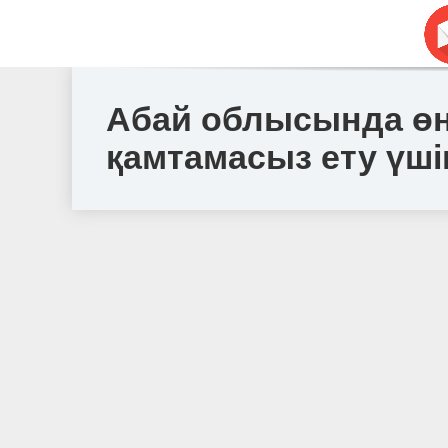
Абай облысында өң
қамтамасыз ету үш