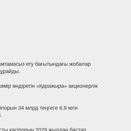
амтамасыз ету бағытындағы жобалар
құрайды.
көмір өндіретін «Қаражыра» акционерлік
іпорын 34 млрд теңгеге 6,9 млн
.
ысты кәсіпорын 2029 жылдан бастап