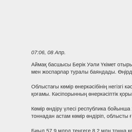
07:06, 08 Апр.
Аймақ басшысы Берік Уәли Үкімет отыр
мен жоспарлар туралы баяндады. Өңірді
Облыстағы көмір өнеркәсібінің негізгі 
қоғамы. Кәсіпорынның өнеркәсіптік қор
Көмір өндіру үлесі республика бойынша 
тоннадан астам көмір өндіріп, облысты ғ
Биыл 57,9 млрд теңгеге 8,2 млн тонна 