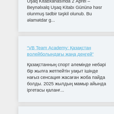
Uşaq Kitabxanasında 2 Aprel –
Beynəlxalq Uşaq Kitabı Gününə həsr
olunmuş tədbir təşkil olunub. Bu
əlamətdar g...
“VB Team Academy: Қазақстан
волейболындағы жаңа деңгей”
Қазақстанның спорт әлемінде небәрі
бір жылға жетпейтін уақыт ішінде
нағыз сенсация жасаған жоба пайда
болды. 2025 жылдың мамыр айында
іргетасы қаланғ...