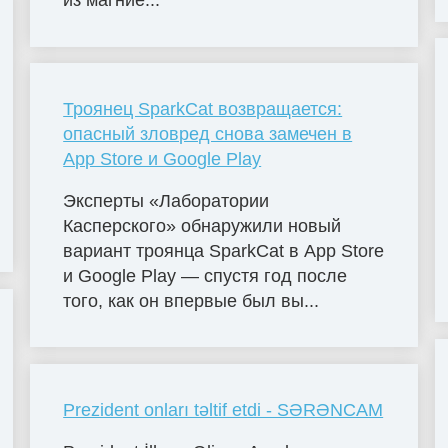
из магние...
Троянец SparkCat возвращается:
опасный зловред снова замечен в
App Store и Google Play
Эксперты «Лаборатории
Касперского» обнаружили новый
вариант троянца SparkCat в App Store
и Google Play — спустя год после
того, как он впервые был вы...
Prezident onları təltif etdi - SƏRƏNCAM