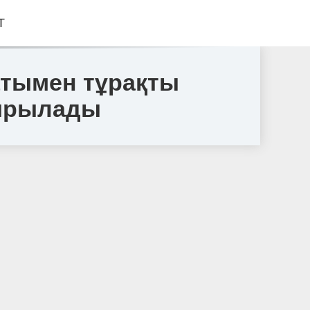
Т
атымен тұрақты
сырылады