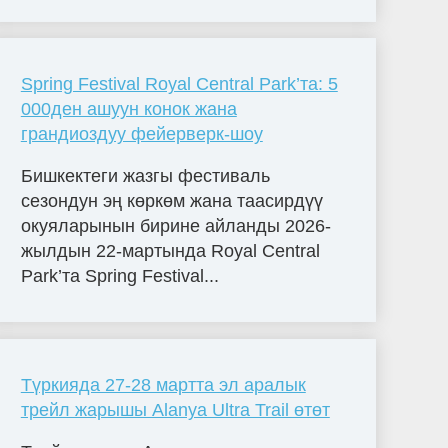
Spring Festival Royal Central Park’та: 5
000ден ашуун конок жана
грандиоздуу фейерверк-шоу
Бишкектеги жазгы фестиваль
сезондун эң көркөм жана таасирдүү
окуяларынын бирине айланды 2026-
жылдын 22-мартында Royal Central
Park’та Spring Festival...
Түркияда 27-28 мартта эл аралык
трейл жарышы Alanya Ultra Trail өтөт