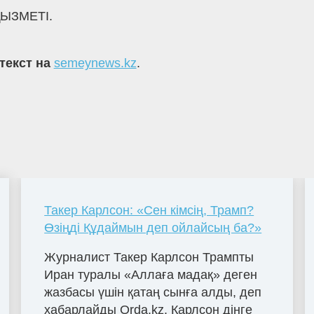
ЫЗМЕТІ.
текст на
semeynews.kz
.
Такер Карлсон: «Сен кімсің, Трамп?
Өзіңді Құдаймын деп ойлайсың ба?»
Журналист Такер Карлсон Трампты
Иран туралы «Аллаға мадақ» деген
жазбасы үшін қатаң сынға алды, деп
хабарлайды Orda.kz. Карлсон дінге