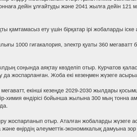
тоннаға дейін ұлғайтуды және 2041 жылға дейін 121 
ты қамтамасыз ету үшін бірқатар ірі жобаларды іске 
ығы 1000 гигакалория, электр қуаты 360 мегаватт 
лдың соңында аяқтау көзделіп отыр. Курчатов қала
у да жоспарланған. Жоба екі кезеңмен жүзеге асыры
 мегаватт, екінші кезеңде 2029-2030 жылдары қосымш
ір-химия өндірісі бойынша жылына 300 мың тонна а
да.
ру жоспарланып отыр. Аталған жобаларды жүзеге а
а және өңірдің әлеуметтік-экономикалық дамуына зор м