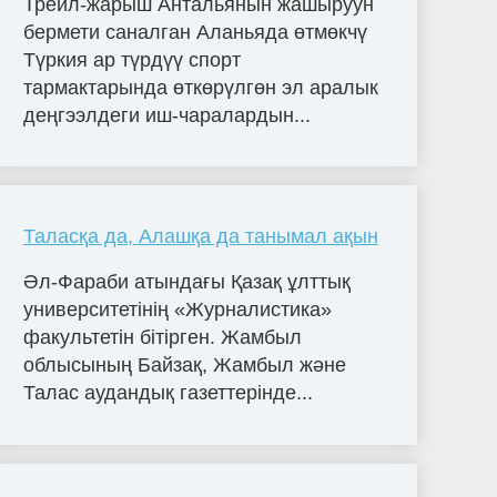
Трейл-жарыш Антальянын жашыруун
бермети саналган Аланьяда өтмөкчү
Түркия ар түрдүү спорт
тармактарында өткөрүлгөн эл аралык
деңгээлдеги иш-чаралардын...
Таласқа да, Алашқа да танымал ақын
Әл-Фараби атындағы Қазақ ұлттық
университетінің «Журналистика»
факультетін бітірген. Жамбыл
облысының Байзақ, Жамбыл және
Талас аудандық газеттерінде...