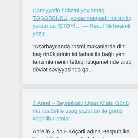
Cəmiyyətin nəbzini yoxlamaq
TƏŞƏBBÜSÜ, yoxsa məqsədli narazılıq
yaratmaq İSTƏYİ… — Rəsul Mirhəşimli
yazır
“Azərbaycanda rəsmi məkanlarda dini
baş örtüklərinin istifadəsi ilə bağlı yeni
tənzimləmənin tətbiqi istiqamətində artıq
dövlət səviyyəsində qə...
2 Aprel – Beynəlxalq Uşaq Kitabı Günü
münasibətilə uşaq yazarları ilə görüş
keçirilib-Fotolar
Aprelin 2-də F.Köçərli adına Respublika