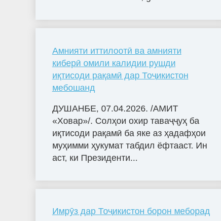
Амнияти иттилоотӣ ва амнияти
киберӣ омили калидии рушди
иқтисоди рақамӣ дар Тоҷикистон
мебошанд
ДУШАНБЕ, 07.04.2026. /АМИТ
«Ховар»/. Солҳои охир таваҷҷуҳ ба
иқтисоди рақамӣ ба яке аз ҳадафҳои
муҳимми ҳукумат табдил ёфтааст. Ин
аст, ки Президенти...
Имрӯз дар Тоҷикистон борон меборад