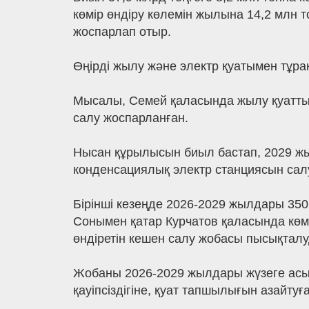
көмір өндіру көлемін жылына 14,2 млн 
жоспарлап отыр.
Өңірді жылу және электр қуатымен тұрақ
Мысалы, Семей қаласында жылу қуаттыл
салу жоспарланған.
Нысан құрылысын биыл бастап, 2029 жы
конденсациялық электр станциясын сал
Бірінші кезеңде 2026-2029 жылдары 350
Сонымен қатар Курчатов қаласында көм
өндіретін кешен салу жобасы пысықталу
Жобаны 2026-2029 жылдары жүзеге асы
қауіпсіздігіне, қуат тапшылығын азайтуғ