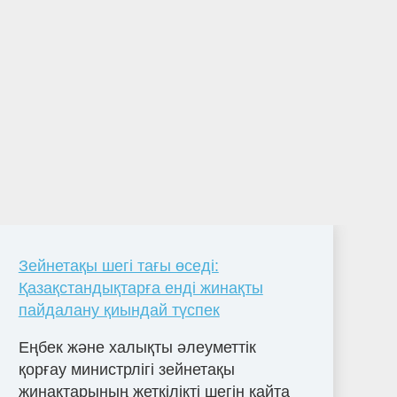
Зейнетақы шегі тағы өседі:
Қазақстандықтарға енді жинақты
пайдалану қиындай түспек
Еңбек және халықты әлеуметтік
қорғау министрлігі зейнетақы
жинақтарының жеткілікті шегін қайта