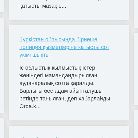
қатысты мазақ е...
Түркістан облысында бірнеше
полиция қызметкеріне қатысты сот
үкімі шықты
Іс облыстық қылмыстық істер
жөніндегі мамандандырылған
ауданаралық сотта қаралды.
Барлығы бес адам айыпталушы
ретінде танылған, деп хабарлайды
Orda.k...