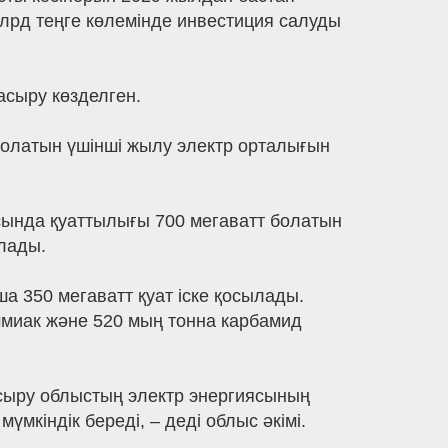
млрд теңге көлемінде инвестиция салуды
асыру көзделген.
болатын үшінші жылу электр орталығын
сында қуаттылығы 700 мегаватт болатын
лады.
а 350 мегаватт қуат іске қосылады.
ммиак және 520 мың тонна карбамид
сыру облыстың электр энергиясының
үмкіндік береді, – деді облыс әкімі.