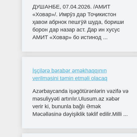
ДУШАНБЕ, 07.04.2026. /АМИТ
«Ховар»/. Имрӯз дар Тоҷикистон
ҳавои абрнок пешгӯӣ шуда, бориши
борон дар назар аст. Дар ин хусус
АМИТ «Ховар» бо истинод ...
İşçilərə bərabər əməkhaqqının
verilməsini təmin etməli olacaq
Azərbaycanda işəgötürənlərin vəzifə və
məsuliyyəti artırılır.Ulusum.az xəbər
verir ki, bununla bağlı Əmək
Məcəlləsinə dəyişiklik təklif edilir.Milli ...