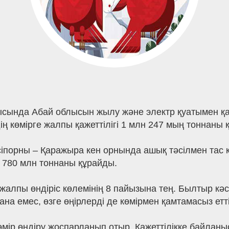
ысында Абай облысын жылу және электр қуатымен қ
ң көмірге жалпы қажеттілігі 1 млн 247 мың тоннаны 
кәсіпорны – Қаражыра кен орнында ашық тәсілмен тас 
ы 780 млн тоннаны құрайды.
жалпы өндіріс көлемінің 8 пайызына тең. Былтыр кәс
ана емес, өзге өңірлерді де көмірмен қамтамасыз етті
көмір өндіру жоспарланып отыр. Қажеттілікке байлан