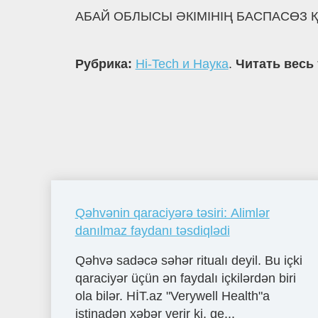
АБАЙ ОБЛЫСЫ ӘКІМІНІҢ БАСПАСӨЗ Қ
Рубрика:
Hi-Tech и Наука
.
Читать весь 
Qəhvənin qaraciyərə təsiri: Alimlər
danılmaz faydanı təsdiqlədi
Qəhvə sadəcə səhər ritualı deyil. Bu içki
qaraciyər üçün ən faydalı içkilərdən biri
ola bilər. HİT.az "Verywell Health"a
istinadən xəbər verir ki, ge...