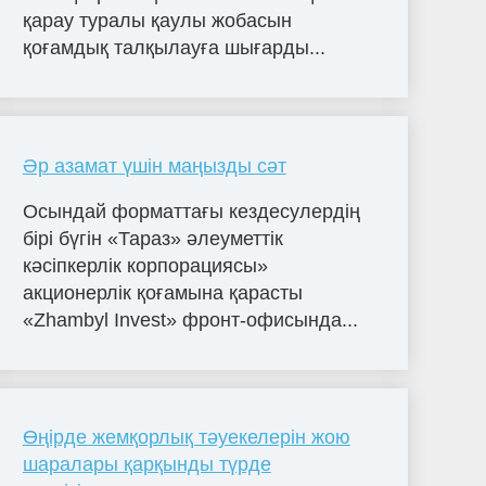
қарау туралы қаулы жобасын
қоғамдық талқылауға шығарды...
Әр азамат үшін маңызды сәт
Осындай форматтағы кездесулердің
бірі бүгін «Тараз» әлеуметтік
кәсіпкерлік корпорациясы»
акционерлік қоғамына қарасты
«Zhambyl Invest» фронт-офисында...
Өңірде жемқорлық тәуекелерін жою
шаралары қарқынды түрде