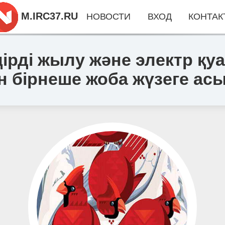
M.IRC37.RU
НОВОСТИ
ВХОД
КОНТАК
ірді жылу және электр қу
ін бірнеше жоба жүзеге а