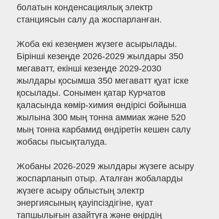
болатын конденсациялық электр
станциясын салу да жоспарланған.
Жоба екі кезеңмен жүзеге асырылады.
Бірінші кезеңде 2026-2029 жылдары 350
мегаватт, екінші кезеңде 2029-2030
жылдары қосымша 350 мегаватт қуат іске
қосылады. Сонымен қатар Курчатов
қаласында көмір-химия өндірісі бойынша
жылына 300 мың тонна аммиак және 520
мың тонна карбамид өндіретін кешен салу
жобасы пысықталуда.
Жобаны 2026-2029 жылдары жүзеге асыру
жоспарланып отыр. Аталған жобаларды
жүзеге асыру облыстың электр
энергиясының қауіпсіздігіне, қуат
тапшылығын азайтуға және өңірдің