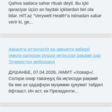
Qəhvə sadəcə səhər ritualı deyil. Bu içki
qaraciyər üçün ən faydalı içkilərdən biri ola
bilər. HİT.az "Verywell Health"a istinadən xəbər
verir ki, ge...
Амнияти иттилоотӣ ва амнияти киберӣ
омили калидии рушди иқтисоди рақамӣ дар
Тоҷикистон мебошанд
ДУШАНБЕ, 07.04.2026. /АМИТ «Ховар»/.
Солҳои охир таваҷҷуҳ ба иқтисоди рақамӣ
ба яке аз ҳадафҳои муҳимми ҳукумат табдил
ёфтааст. Ин аст, ки Президенти...