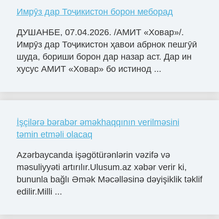
Имрӯз дар Тоҷикистон борон меборад
ДУШАНБЕ, 07.04.2026. /АМИТ «Ховар»/.
Имрӯз дар Тоҷикистон ҳавои абрнок пешгӯӣ
шуда, бориши борон дар назар аст. Дар ин
хусус АМИТ «Ховар» бо истинод ...
İşçilərə bərabər əməkhaqqının verilməsini
təmin etməli olacaq
Azərbaycanda işəgötürənlərin vəzifə və
məsuliyyəti artırılır.Ulusum.az xəbər verir ki,
bununla bağlı Əmək Məcəlləsinə dəyişiklik təklif
edilir.Milli ...