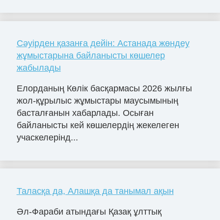
Сәуірден қазанға дейін: Астанада жөндеу
жұмыстарына байланысты көшелер
жабылады
Елорданың Көлік басқармасы 2026 жылғы
жол-құрылыс жұмыстары маусымының
басталғанын хабарлады. Осыған
байланысты кей көшелердің жекелеген
учаскелерінд...
Таласқа да, Алашқа да танымал ақын
Әл-Фараби атындағы Қазақ ұлттық