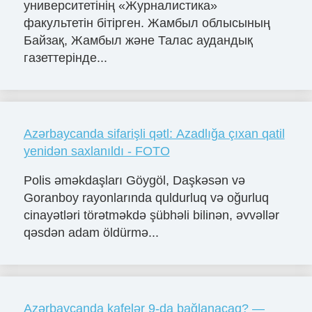
университетінің «Журналистика»
факультетін бітірген. Жамбыл облысының
Байзақ, Жамбыл және Талас аудандық
газеттерінде...
Azərbaycanda sifarişli qətl: Azadlığa çıxan qatil
yenidən saxlanıldı - FOTO
Polis əməkdaşları Göygöl, Daşkəsən və
Goranboy rayonlarında quldurluq və oğurluq
cinayətləri törətməkdə şübhəli bilinən, əvvəllər
qəsdən adam öldürmə...
Azərbaycanda kafelər 9-da bağlanacaq? —