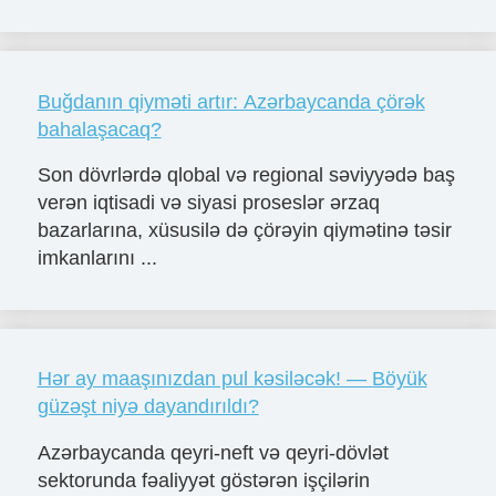
Buğdanın qiyməti artır: Azərbaycanda çörək
bahalaşacaq?
Son dövrlərdə qlobal və regional səviyyədə baş
verən iqtisadi və siyasi proseslər ərzaq
bazarlarına, xüsusilə də çörəyin qiymətinə təsir
imkanlarını ...
Hər ay maaşınızdan pul kəsiləcək! — Böyük
güzəşt niyə dayandırıldı?
Azərbaycanda qeyri-neft və qeyri-dövlət
sektorunda fəaliyyət göstərən işçilərin