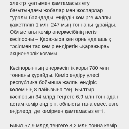
электр қуатымен қамтамасыз ету
бағытындағы жобалар мен жоспарлар
туралы баяндады. Өңірдің көмірге жалпы
қажеттілігі 1 млн 247 мың тоннаны құрайды.
Облыстағы көмір өнеркәсібінің негізгі
кәсіпорны – Қаражыра кен орнында ашық
тәсілмен тас көмір өндіретін «Қаражыра»
акционерлік қоғамы.
Кәсіпорынның өнеркәсіптік қоры 780 млн
тоннаны құрайды. Көмір өндіру үлесі
республика бойынша жалпы өндіріс
көлемінің 8 пайызына тең. Былтыр
кәсіпорын 34 млрд теңгеге 6,9 млн тоннадан
астам көмір өндіріп, облысты ғана емес, өзге
өңірлерді де көмірмен қамтамасыз етті.
Биыл 57,9 млрд теңгеге 8,2 млн тонна көмір