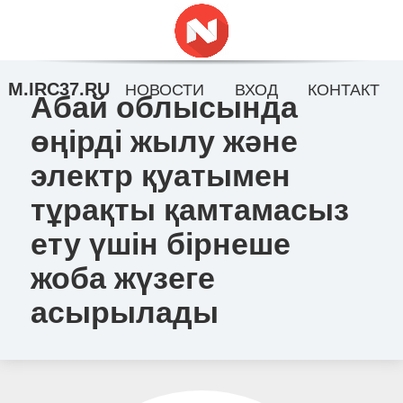
M.IRC37.RU
НОВОСТИ
ВХОД
КОНТАКТ
Абай облысында
өңірді жылу және
электр қуатымен
тұрақты қамтамасыз
ету үшін бірнеше
жоба жүзеге
асырылады