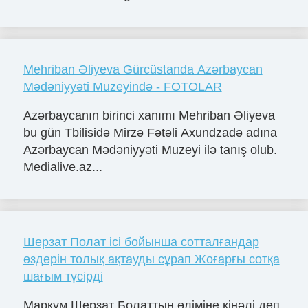
Mehriban Əliyeva Gürcüstanda Azərbaycan
Mədəniyyəti Muzeyində - FOTOLAR
Azərbaycanın birinci xanımı Mehriban Əliyeva
bu gün Tbilisidə Mirzə Fətəli Axundzadə adına
Azərbaycan Mədəniyyəti Muzeyi ilə tanış olub.
Medialive.az...
Шерзат Полат ісі бойынша сотталғандар
өздерін толық ақтауды сұрап Жоғарғы сотқа
шағым түсірді
Марқұм Шерзат Болаттың өліміне кінәлі деп