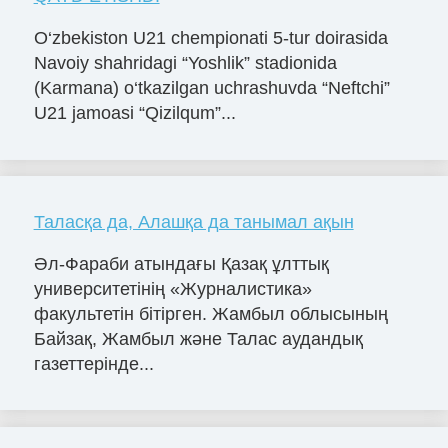
O‘zbekiston U21 chempionati 5-tur doirasida
Navoiy shahridagi “Yoshlik” stadionida
(Karmana) o‘tkazilgan uchrashuvda “Neftchi”
U21 jamoasi “Qizilqum”...
Таласқа да, Алашқа да танымал ақын
Әл-Фараби атындағы Қазақ ұлттық
университетінің «Журналистика»
факультетін бітірген. Жамбыл облысының
Байзақ, Жамбыл және Талас аудандық
газеттерінде...