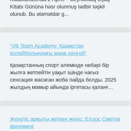
Kitabı Gününə həsr olunmuş tədbir təşkil
olunub. Bu əlamətdar g...
“VB Team Academy: Қазақстан
волейболындағы жаңа деңгей”
Қазақстанның спорт әлемінде небәрі бір
жылға жетпейтін уақыт ішінде нағыз
сенсация жасаған жоба пайда болды. 2025
жылдың мамыр айында іргетасы қаланғ...
Жеңіліс арқылы жеткен жеңіс: Елдос Сметов
феномені