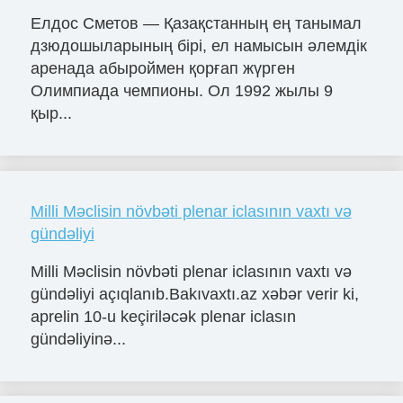
Елдос Сметов — Қазақстанның ең танымал
дзюдошыларының бірі, ел намысын әлемдік
аренада абыроймен қорғап жүрген
Олимпиада чемпионы. Ол 1992 жылы 9
қыр...
Milli Məclisin növbəti plenar iclasının vaxtı və
gündəliyi
Milli Məclisin növbəti plenar iclasının vaxtı və
gündəliyi açıqlanıb.Bakıvaxtı.az xəbər verir ki,
aprelin 10-u keçiriləcək plenar iclasın
gündəliyinə...