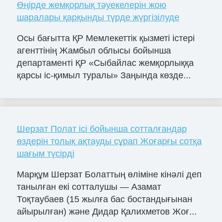
Өңірде жемқорлық тәуекелерін жою
шаралары қарқынды түрде жүргізілуде
Осы бағытта ҚР Мемлекеттік қызметі істері
агенттінің Жамбыл облысы бойынша
департаменті ҚР «Сыбайлас жемқорлыққа
қарсы іс-қимыл туралы» Заңында көзде...
Шерзат Полат ісі бойынша сотталғандар
өздерін толық ақтауды сұрап Жоғарғы сотқа
шағым түсірді
Марқұм Шерзат Болаттың өліміне кінәлі деп
танылған екі сотталушы — Азамат
Тоқтаубаев (15 жылға бас бостандығынан
айырылған) және Дидар Қалихметов Жоғ...