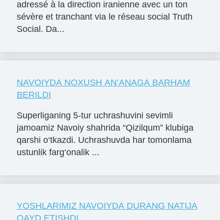
adressé à la direction iranienne avec un ton
sévère et tranchant via le réseau social Truth
Social. Da...
NAVOIYDA NOXUSH AN’ANAGA BARHAM
BERILDI
Superliganing 5-tur uchrashuvini sevimli
jamoamiz Navoiy shahrida “Qizilqum” klubiga
qarshi o‘tkazdi. Uchrashuvda har tomonlama
ustunlik farg‘onalik ...
YOSHLARIMIZ NAVOIYDA DURANG NATIJA
QAYD ETISHDI