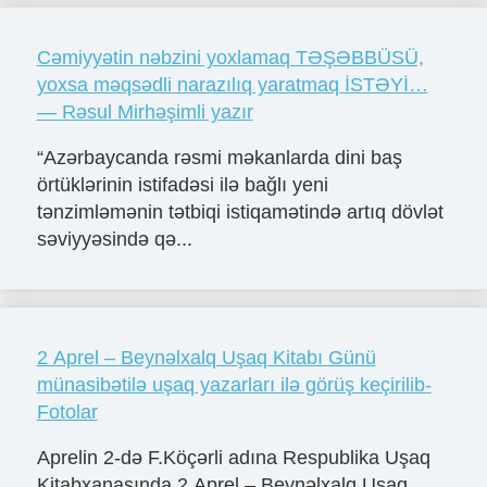
Cəmiyyətin nəbzini yoxlamaq TƏŞƏBBÜSÜ,
yoxsa məqsədli narazılıq yaratmaq İSTƏYİ…
— Rəsul Mirhəşimli yazır
“Azərbaycanda rəsmi məkanlarda dini baş
örtüklərinin istifadəsi ilə bağlı yeni
tənzimləmənin tətbiqi istiqamətində artıq dövlət
səviyyəsində qə...
2 Aprel – Beynəlxalq Uşaq Kitabı Günü
münasibətilə uşaq yazarları ilə görüş keçirilib-
Fotolar
Aprelin 2-də F.Köçərli adına Respublika Uşaq
Kitabxanasında 2 Aprel – Beynəlxalq Uşaq