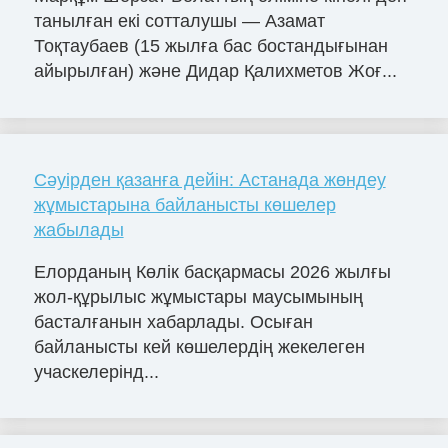
танылған екі сотталушы — Азамат
Тоқтаубаев (15 жылға бас бостандығынан
айырылған) және Дидар Қалихметов Жоғ...
Сәуірден қазанға дейін: Астанада жөндеу
жұмыстарына байланысты көшелер
жабылады
Елорданың Көлік басқармасы 2026 жылғы
жол-құрылыс жұмыстары маусымының
басталғанын хабарлады. Осыған
байланысты кей көшелердің жекелеген
учаскелерінд...