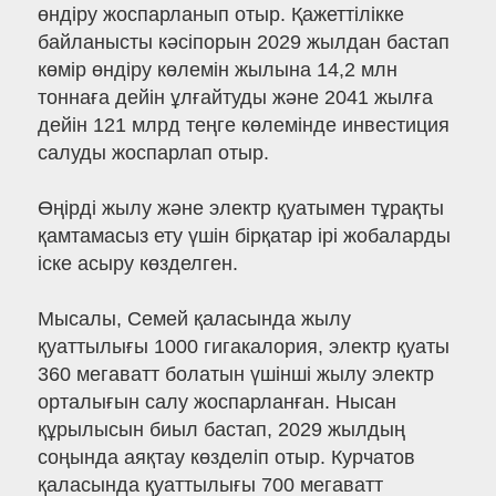
өндіру жоспарланып отыр. Қажеттілікке
байланысты кәсіпорын 2029 жылдан бастап
көмір өндіру көлемін жылына 14,2 млн
тоннаға дейін ұлғайтуды және 2041 жылға
дейін 121 млрд теңге көлемінде инвестиция
салуды жоспарлап отыр.
Өңірді жылу және электр қуатымен тұрақты
қамтамасыз ету үшін бірқатар ірі жобаларды
іске асыру көзделген.
Мысалы, Семей қаласында жылу
қуаттылығы 1000 гигакалория, электр қуаты
360 мегаватт болатын үшінші жылу электр
орталығын салу жоспарланған. Нысан
құрылысын биыл бастап, 2029 жылдың
соңында аяқтау көзделіп отыр. Курчатов
қаласында қуаттылығы 700 мегаватт