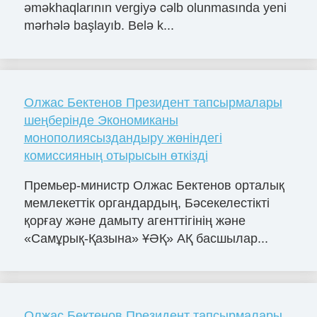
əməkhaqlarının vergiyə cəlb olunmasında yeni
mərhələ başlayıb. Belə k...
Олжас Бектенов Президент тапсырмалары
шеңберінде Экономиканы
монополиясыздандыру жөніндегі
комиссияның отырысын өткізді
Премьер-министр Олжас Бектенов орталық
мемлекеттік органдардың, Бәсекелестікті
қорғау және дамыту агенттігінің және
«Самұрық-Қазына» ҰӘҚ» АҚ басшылар...
Олжас Бектенов Президент тапсырмалары