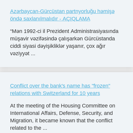
Azərbaycan-Gürcüstan partnyorluğu həmişə
öndə saxlanılmalıdır - AÇIQLAMA
“Mən 1992-ci il Prezident Administrasiyasında
müşavir vəzifəsində çalışarkən Gürcüstanda
ciddi siyasi dəyişikliklər yaşanır, çox ağır
vəziyyət ...
Conflict over the bank's name has "frozen"
relations with Switzerland for 10 years
At the meeting of the Housing Committee on
International Affairs, Defense, Security, and
Migration, it became known that the conflict
related to the ...