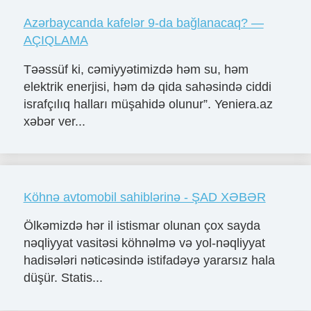
Azərbaycanda kafelər 9-da bağlanacaq? —
AÇIQLAMA
Təəssüf ki, cəmiyyətimizdə həm su, həm
elektrik enerjisi, həm də qida sahəsində ciddi
israfçılıq halları müşahidə olunur”. Yeniera.az
xəbər ver...
Köhnə avtomobil sahiblərinə - ŞAD XƏBƏR
Ölkəmizdə hər il istismar olunan çox sayda
nəqliyyat vasitəsi köhnəlmə və yol-nəqliyyat
hadisələri nəticəsində istifadəyə yararsız hala
düşür. Statis...