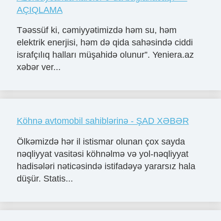
AÇIQLAMA
Təəssüf ki, cəmiyyətimizdə həm su, həm
elektrik enerjisi, həm də qida sahəsində ciddi
israfçılıq halları müşahidə olunur”. Yeniera.az
xəbər ver...
Köhnə avtomobil sahiblərinə - ŞAD XƏBƏR
Ölkəmizdə hər il istismar olunan çox sayda
nəqliyyat vasitəsi köhnəlmə və yol-nəqliyyat
hadisələri nəticəsində istifadəyə yararsız hala
düşür. Statis...