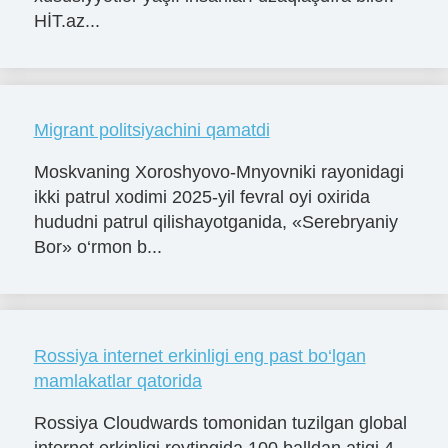
HİT.az...
Migrant politsiyachini qamatdi
Moskvaning Xoroshyovo-Mnyovniki rayonidagi
ikki patrul xodimi 2025-yil fevral oyi oxirida
hududni patrul qilishayotganida, «Serebryaniy
Bor» o‘rmon b...
Rossiya internet erkinligi eng past bo‘lgan
mamlakatlar qatorida
Rossiya Cloudwards tomonidan tuzilgan global
internet erkinligi reytingida 100 balldan atigi 4