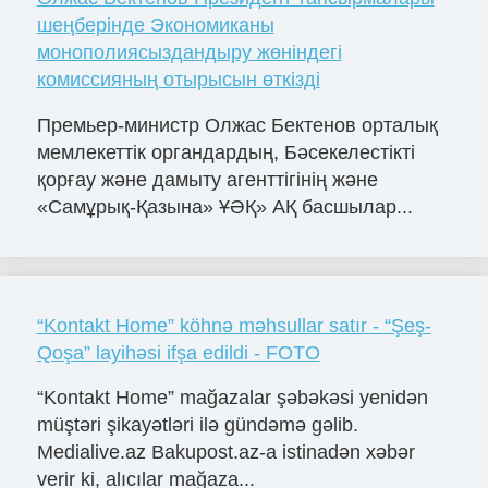
шеңберінде Экономиканы
монополиясыздандыру жөніндегі
комиссияның отырысын өткізді
Премьер-министр Олжас Бектенов орталық
мемлекеттік органдардың, Бәсекелестікті
қорғау және дамыту агенттігінің және
«Самұрық-Қазына» ҰӘҚ» АҚ басшылар...
“Kontakt Home” köhnə məhsullar satır - “Şeş-
Qoşa” layihəsi ifşa edildi - FOTO
“Kontakt Home” mağazalar şəbəkəsi yenidən
müştəri şikayətləri ilə gündəmə gəlib.
Medialive.az Bakupost.az-a istinadən xəbər
verir ki, alıcılar mağaza...