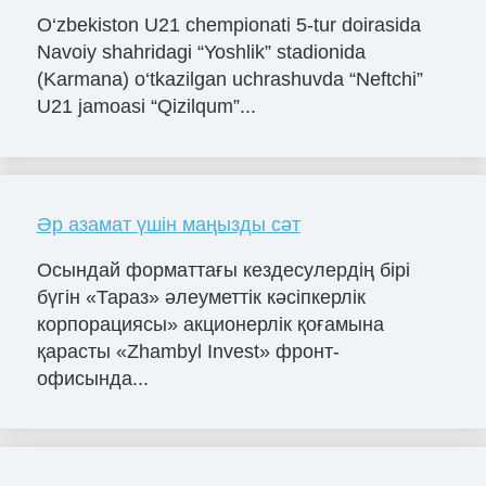
O‘zbekiston U21 chempionati 5-tur doirasida
Navoiy shahridagi “Yoshlik” stadionida
(Karmana) o‘tkazilgan uchrashuvda “Neftchi”
U21 jamoasi “Qizilqum”...
Әр азамат үшін маңызды сәт
Осындай форматтағы кездесулердің бірі
бүгін «Тараз» әлеуметтік кәсіпкерлік
корпорациясы» акционерлік қоғамына
қарасты «Zhambyl Invest» фронт-
офисында...