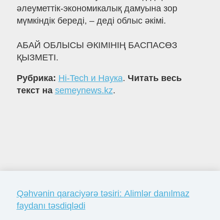
әлеуметтік-экономикалық дамуына зор
мүмкіндік береді, – деді облыс әкімі.
АБАЙ ОБЛЫСЫ ӘКІМІНІҢ БАСПАСӨЗ
ҚЫЗМЕТІ.
Рубрика:
Hi-Tech и Наука
.
Читать весь
текст на
semeynews.kz
.
Qəhvənin qaraciyərə təsiri: Alimlər danılmaz
faydanı təsdiqlədi