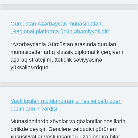
Gürcüstan Azərbaycan münasibətləri:
"Regional platforma üçün əhəmiyyətlidir"
“Azərbaycanla Gürcüstan arasında qurulan
münasibətlər artıq klassik diplomatik çərçivəni
aşaraq strateji müttəfiqlik səviyyəsinə
yüksəlib&rdquo...
Yaşlı kişiləri qıcıqlandıran, z nəslini cəlb edən
qadınların 7 vərdişi
Münasibətlərdə zövqlər və gözləntilər nəsillərlə
birlikdə dəyişir. Gənclərə cəlbedici görünən
xüsusiyyətlər yaşlı insanları uzaqlaşdıra bilər.