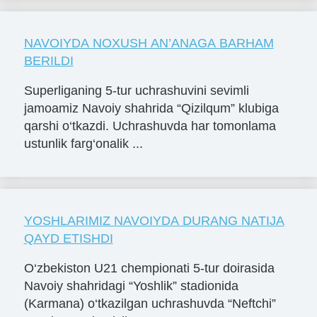
NAVOIYDA NOXUSH AN’ANAGA BARHAM
BERILDI
Superliganing 5-tur uchrashuvini sevimli
jamoamiz Navoiy shahrida “Qizilqum” klubiga
qarshi o‘tkazdi. Uchrashuvda har tomonlama
ustunlik farg‘onalik ...
YOSHLARIMIZ NAVOIYDA DURANG NATIJA
QAYD ETISHDI
O‘zbekiston U21 chempionati 5-tur doirasida
Navoiy shahridagi “Yoshlik” stadionida
(Karmana) o‘tkazilgan uchrashuvda “Neftchi”