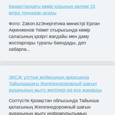
Қазақстандағы көмір қорының көлемі 33
млрд тоннадан асады
Фото: Zakon.kzЭнергетика министрі Ерлан
Ақкенженов Үкімет отырысында көмір
саласының қазіргі жағдайы мен даму
жоспарлары туралы баяндады, деп
хабарла...
ЭКСЖ ұлттық жобасының арқасында
Тайыншадағы Железнодорожный шағын
ауданының жылу желілері екі есе жаңарды
Солтүстік Қазақстан облысында Тайынша
қаласының Железнодорожный шағын
ауданының жылу инфрақұрылымын